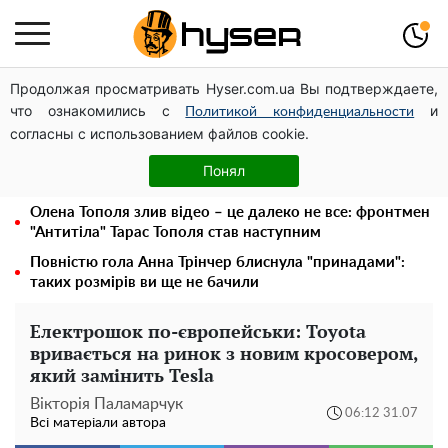
Продолжая просматривать Hyser.com.ua Вы подтверждаете,
Посол ОБСЄ вдруге відвідав місце російського удару
что ознакомились с
и
по житловому будинку на Подолі
Политикой конфиденциальности
согласны с использованием файлов cookie.
Дрони із націнкою: Олександр Конотопський вивів
мільйони оборонного бюджету через фіктивну фірму в
Понял
Естонії
Олена Тополя злив відео – це далеко не все: фронтмен
"Антитіла" Тарас Тополя став наступним
Повністю гола Анна Трінчер блиснула "принадами":
таких розмірів ви ще не бачили
Електрошок по-європейськи: Toyota
вривається на ринок з новим кросовером,
який замінить Tesla
Вікторія Паламарчук
06:12 31.07
Всі матеріали автора