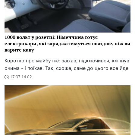
1000 вольт у розетці: Німеччина готує
електрокари, які заряджатимуться швидше, ніж ви
варите каву
Коротко про майбутнє: заїхав, підключився, кліпнув
очима - і поїхав. Так, схоже, саме до цього все йде
17:37 14.02