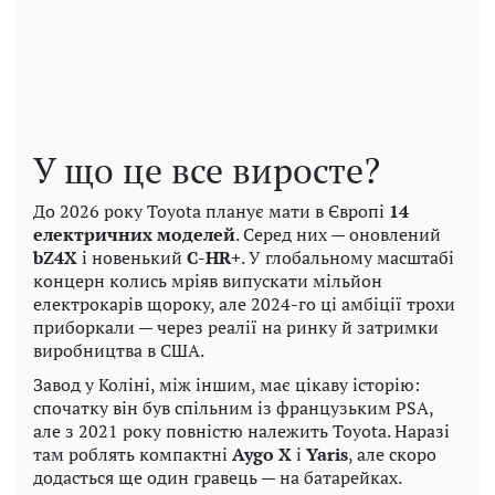
У що це все виросте?
До 2026 року Toyota планує мати в Європі
14
електричних моделей
. Серед них — оновлений
bZ4X
і новенький
C-HR+
. У глобальному масштабі
концерн колись мріяв випускати мільйон
електрокарів щороку, але 2024-го ці амбіції трохи
приборкали — через реалії на ринку й затримки
виробництва в США.
Завод у Коліні, між іншим, має цікаву історію:
спочатку він був спільним із французьким PSA,
але з 2021 року повністю належить Toyota. Наразі
там роблять компактні
Aygo X
і
Yaris
, але скоро
додасться ще один гравець — на батарейках.