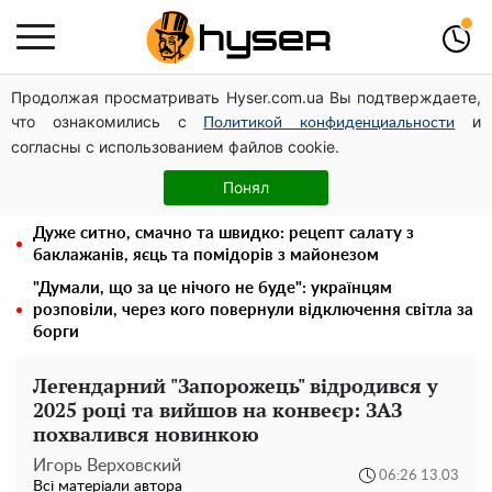
Продолжая просматривать Hyser.com.ua Вы подтверждаете,
Українська авіатранспортна асоціація звернулася до
что ознакомились с
и
Мінфіну із закликом уніфікувати оподаткування
Политикой конфиденциальности
согласны с использованием файлов cookie.
авіалізингу
Олена Тополя злив відео – це далеко не все: фронтмен
Понял
"Антитіла" Тарас Тополя став наступним
Дуже ситно, смачно та швидко: рецепт салату з
баклажанів, яєць та помідорів з майонезом
"Думали, що за це нічого не буде": українцям
розповіли, через кого повернули відключення світла за
борги
Легендарний "Запорожець" відродився у
2025 році та вийшов на конвеєр: ЗАЗ
похвалився новинкою
Игорь Верховский
06:26 13.03
Всі матеріали автора