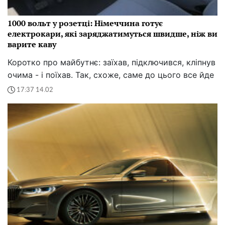
1000 вольт у розетці: Німеччина готує
електрокари, які заряджатимуться швидше, ніж ви
варите каву
Коротко про майбутнє: заїхав, підключився, кліпнув
очима - і поїхав. Так, схоже, саме до цього все йде
17:37 14.02