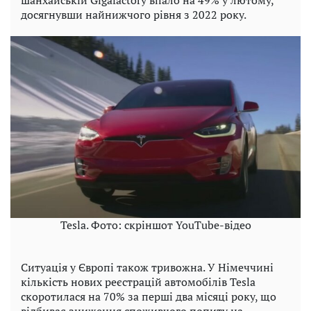
шанхайській Gigafactory впало на 49% у лютому,
досягнувши найнижчого рівня з 2022 року.
Tesla. Фото: скріншот YouTube-відео
Ситуація у Європі також тривожна. У Німеччині
кількість нових реєстрацій автомобілів Tesla
скоротилася на 70% за перші два місяці року, що
відбиває зниження споживчого попиту на