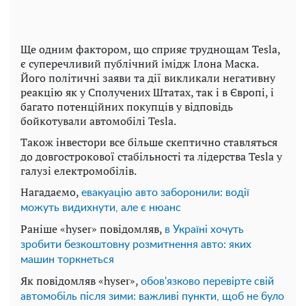
Ще одним фактором, що сприяє труднощам Tesla,
є суперечливий публічний імідж Ілона Маска.
Його політичні заяви та дії викликали негативну
реакцію як у Сполучених Штатах, так і в Європі, і
багато потенційних покупців у відповідь
бойкотували автомобілі Tesla.
Також інвестори все більше скептично ставляться
до довгострокової стабільності та лідерства Tesla у
галузі електромобілів.
Нагадаємо,
евакуацію авто заборонили: водії
можуть видихнути, але є нюанс
Раніше «hyser» повідомляв,
в Україні хочуть
зробити безкоштовну розмитнення авто: яких
машин торкнеться
Як повідомляв «hyser»,
обов'язково перевірте свій
автомобіль після зими: важливі пункти, щоб не було