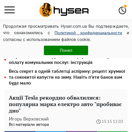
Продолжая просматривать Hyser.com.ua Вы подтверждаете,
Гола Олена Тополя у цікавих позах змусила відвисати
что ознакомились с
и
щелепи: злив відео – було лише початком
Политикой конфиденциальности
согласны с использованием файлов cookie.
Олена Тополя злив відео – це далеко не все: фронтмен
"Антитіла" Тарас Тополя став наступним
Понял
Як учасник бойових дій може оформити пільгу на
оплату комунальних послуг: інструкція
Весь секрет в одній таблетці аспірину: рецепт хрумкої
та соковитої капусти на зиму. Навіть п'яти банок вам
буде мало
Акції Tesla рекордно обвалилися:
популярна марка електро авто "пробиває
дно"
Игорь Верховский
15:15 12.03
Всі матеріали автора