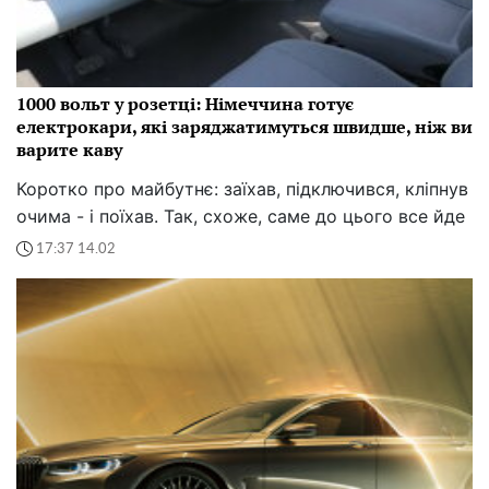
1000 вольт у розетці: Німеччина готує
електрокари, які заряджатимуться швидше, ніж ви
варите каву
Коротко про майбутнє: заїхав, підключився, кліпнув
очима - і поїхав. Так, схоже, саме до цього все йде
17:37 14.02