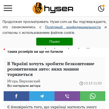
Продолжая просматривать Hyser.com.ua Вы подтверждаете,
Чи може Поштова площа стати головною точкою
что ознакомились с
и
входу до історичного Києва
Политикой конфиденциальности
согласны с использованием файлов cookie.
Гола Олена Тополя у цікавих позах змусила відвисати
щелепи: злив відео – було лише початком
Понял
Повністю гола Анна Трінчер блиснула "принадами":
таких розмірів ви ще не бачили
В Україні хочуть зробити безкоштовне
розмитнення авто: яких машин
торкнеться
Игорь Верховский
13:13 11.03
Всі матеріали автора
Є ймовірність того, що українці матимуть змогу