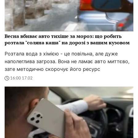
Весна вбиває авто тихіше за мороз: що робить
розтала "соляна каша" на дорозі з вашим кузовом
Розтала вода з хімією - це повільна, але дуже
наполеглива загроза. Вона не ламає авто миттєво,
зате методично скорочує його ресурс
16:00 17.02