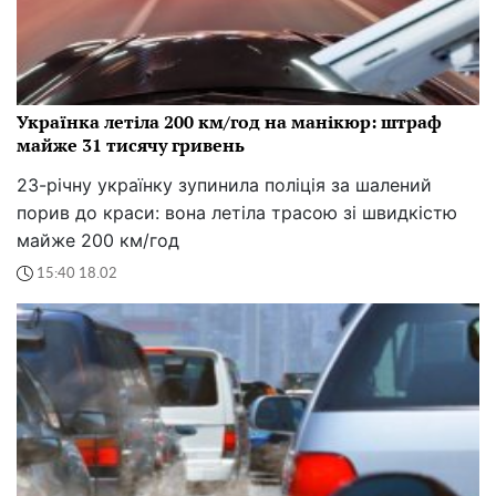
Українка летіла 200 км/год на манікюр: штраф
майже 31 тисячу гривень
23-річну українку зупинила поліція за шалений
порив до краси: вона летіла трасою зі швидкістю
майже 200 км/год
15:40 18.02