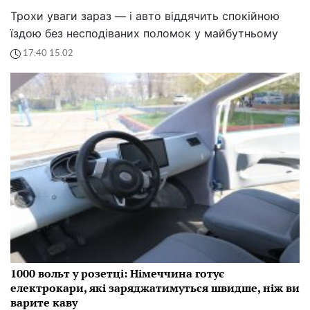
Трохи уваги зараз — і авто віддячить спокійною
їздою без несподіваних поломок у майбутньому
17:40 15.02
1000 вольт у розетці: Німеччина готує
електрокари, які заряджатимуться швидше, ніж ви
варите каву