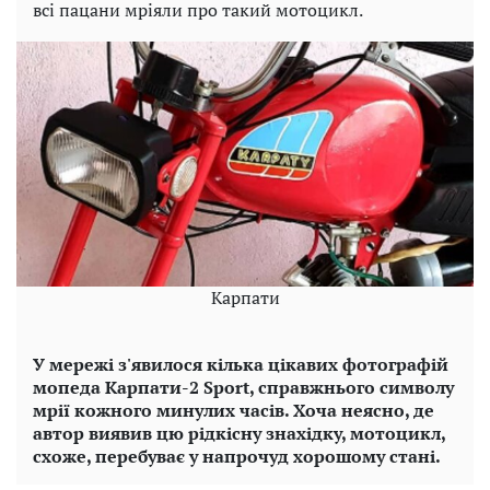
всі пацани мріяли про такий мотоцикл.
Карпати
У мережі з'явилося кілька цікавих фотографій
мопеда Карпати-2 Sport, справжнього символу
мрії кожного минулих часів. Хоча неясно, де
автор виявив цю рідкісну знахідку, мотоцикл,
схоже, перебуває у напрочуд хорошому стані.