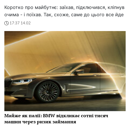
Коротко про майбутнє: заїхав, підключився, кліпнув
очима - і поїхав. Так, схоже, саме до цього все йде
17:37 14.02
Майже як палії: BMW відкликає сотні тисяч
машин через ризик займання