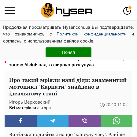
Продолжая просматривать Hyser.com.ua Вы подтверждаете,
Олена Тополя злив відео – це далеко не все: фронтмен
что ознакомились с
и
"Антитіла" Тарас Тополя став наступним
Политикой конфиденциальности
согласны с использованием файлов cookie.
Повністю гола Анна Трінчер блиснула "принадами":
таких розмірів ви ще не бачили
Понял
"Холостячка" Ксенія Мішина перестаралася і блиснула
зоною бікіні: надто широко розсунула
Про такий мріяли наші діди: знаменитий
мотоцикл "Карпати" знайдено в
ідеальному стані
Игорь Верховский
20:40 11.02
Всі матеріали автора
Ви тільки подивіться на цю "капсулу часу". Раніше