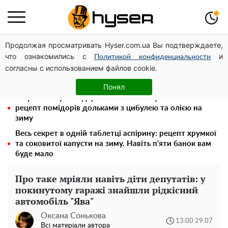
Продолжая просматривать Hyser.com.ua Вы подтверждаете,
Гола Олена Тополя у цікавих позах змусила відвисати
что ознакомились с
и
щелепи: злив відео – було лише початком
Политикой конфиденциальности
согласны с использованием файлов cookie.
Повністю гола Анна Трінчер блиснула "принадами":
таких розмірів ви ще не бачили
Понял
Таку смакоту ви відкриватимете банку за банкою:
рецепт помідорів дольками з цибулею та олією на
зиму
Весь секрет в одній таблетці аспірину: рецепт хрумкої
та соковитої капусти на зиму. Навіть п'яти банок вам
буде мало
Про таке мріяли навіть діти депутатів: у
покинутому гаражі знайшли рідкісний
автомобіль "Ява"
Оксана Сонькова
13:00 29.07
Всі матеріали автора