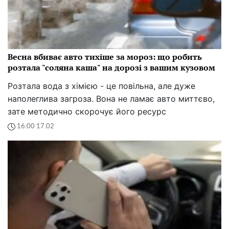
Весна вбиває авто тихіше за мороз: що робить
розтала "соляна каша" на дорозі з вашим кузовом
Розтала вода з хімією - це повільна, але дуже
наполеглива загроза. Вона не ламає авто миттєво,
зате методично скорочує його ресурс
16:00 17.02