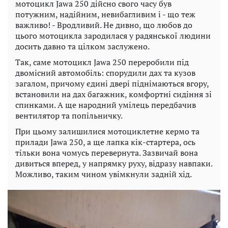
мотоцикл Jawa 250 дійсно свого часу був
потужним, надійним, невибагливим і - що теж
важливо! - Вродливий. Не дивно, що любов до
цього мотоцикла зародилася у радянської людини
досить давно та цілком заслужено.
Так, саме мотоцикл Jawa 250 переробили під
двомісний автомобіль: спорудили дах та кузов
загалом, причому єдині двері піднімаються вгору,
встановили на дах багажник, комфортні сидіння зі
спинками. А ще народний умілець передбачив
вентилятор та попільничку.
При цьому залишилися мотоциклетне кермо та
прилади Jawa 250, а ще лапка кік-стартера, ось
тільки вона чомусь перевернута. Зазвичай вона
дивиться вперед, у напрямку руху, відразу навпаки.
Можливо, таким чином увімкнули задній хід.