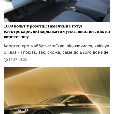
1000 вольт у розетці: Німеччина готує
електрокари, які заряджатимуться швидше, ніж ви
варите каву
Коротко про майбутнє: заїхав, підключився, кліпнув
очима - і поїхав. Так, схоже, саме до цього все йде
17:37 14.02