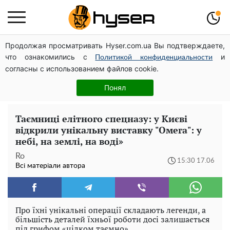
Продолжая просматривать Hyser.com.ua Вы подтверждаете,
Повністю гола Анна Трінчер блиснула "принадами":
что ознакомились с
и
таких розмірів ви ще не бачили
Политикой конфиденциальности
согласны с использованием файлов cookie.
Такої закуски завжди виявляється мало: рецепт
помідорів по-корейськи із солодким перцем та
Понял
морквою на зиму
Таємниці елітного спецназу: у Києві
відкрили унікальну виставку "Омега": у
небі, на землі, на воді»
Ro
15:30 17.06
Всі матеріали автора
Про їхні унікальні операції складають легенди, а
більшість деталей їхньої роботи досі залишається
під грифом «цілком таємно».