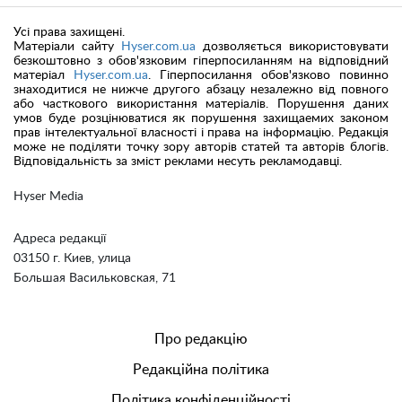
Усі права захищені.
Матеріали сайту
Hyser.com.ua
дозволяється використовувати
безкоштовно з обов'язковим гіперпосиланням на відповідний
матеріал
Hyser.com.ua
. Гіперпосилання обов'язково повинно
знаходитися не нижче другого абзацу незалежно від повного
або часткового використання матеріалів. Порушення даних
умов буде розцінюватися як порушення захищаемих законом
прав інтелектуальної власності і права на інформацію. Редакція
може не поділяти точку зору авторів статей та авторів блогів.
Відповідальність за зміст реклами несуть рекламодавці.
Hyser Media
Адреса редакції
03150 г. Киев, улица
Большая Васильковская, 71
Про редакцію
Редакційна політика
Політика конфіденційності