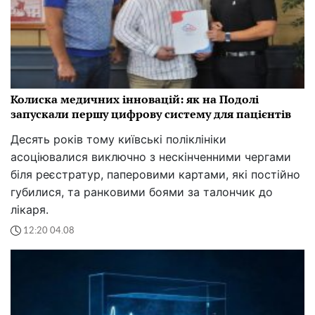
Колиска медичних інновацій: як на Подолі
запускали першу цифрову систему для пацієнтів
Десять років тому київські поліклініки
асоціювалися виключно з нескінченними чергами
біля реєстратур, паперовими картами, які постійно
губилися, та ранковими боями за талончик до
лікаря.
12:20 04.08