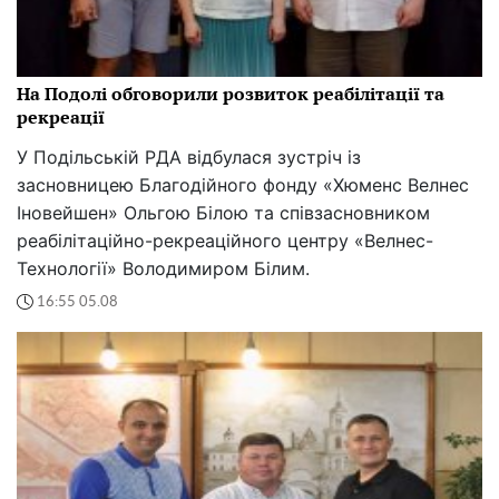
На Подолі обговорили розвиток реабілітації та
рекреації
У Подільській РДА відбулася зустріч із
засновницею Благодійного фонду «Хюменс Велнес
Іновейшен» Ольгою Білою та співзасновником
реабілітаційно-рекреаційного центру «Велнес-
Технології» Володимиром Білим.
16:55 05.08