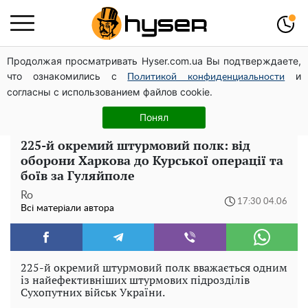
Продолжая просматривать Hyser.com.ua Вы подтверждаете,
Чи може Поштова площа стати головною точкою
что ознакомились с
и
входу до історичного Києва
Политикой конфиденциальности
согласны с использованием файлов cookie.
Гола Олена Тополя у цікавих позах змусила відвисати
щелепи: злив відео – було лише початком
Понял
225-й окремий штурмовий полк: від
оборони Харкова до Курської операції та
боїв за Гуляйполе
Ro
17:30 04.06
Всі матеріали автора
225-й окремий штурмовий полк вважається одним
із найефективніших штурмових підрозділів
Сухопутних військ України.