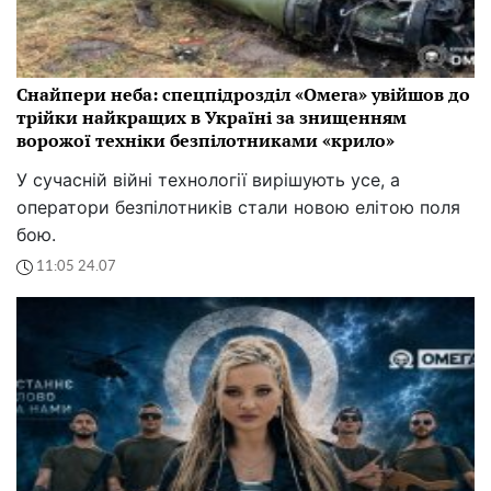
Снайпери неба: спецпідрозділ «Омега» увійшов до
трійки найкращих в Україні за знищенням
ворожої техніки безпілотниками «крило»
У сучасній війні технології вирішують усе, а
оператори безпілотників стали новою елітою поля
бою.
11:05 24.07