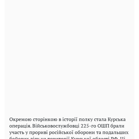
Окремою сторінкою в історії полку стала Курська
операція. Військовослужбовці 225-го ОШП брали
участь у прориві російської оборони та подальших
бойових діях на території Курської області РФ. Ці