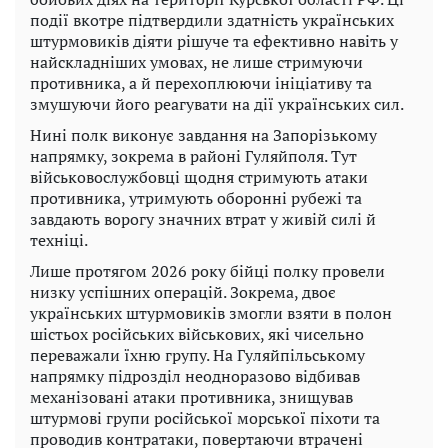
події вкотре підтвердили здатність українських
штурмовиків діяти рішуче та ефективно навіть у
найскладніших умовах, не лише стримуючи
противника, а й перехоплюючи ініціативу та
змушуючи його реагувати на дії українських сил.
Нині полк виконує завдання на Запорізькому
напрямку, зокрема в районі Гуляйполя. Тут
військовослужбовці щодня стримують атаки
противника, утримують оборонні рубежі та
завдають ворогу значних втрат у живій силі й
техніці.
Лише протягом 2026 року бійці полку провели
низку успішних операцій. Зокрема, двоє
українських штурмовиків змогли взяти в полон
шістьох російських військових, які чисельно
переважали їхню групу. На Гуляйпільському
напрямку підрозділ неодноразово відбивав
механізовані атаки противника, знищував
штурмові групи російської морської піхоти та
проводив контратаки, повертаючи втрачені