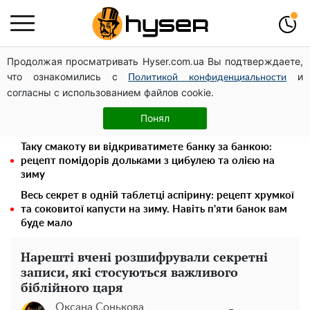
Продолжая просматривать Hyser.com.ua Вы подтверждаете,
Дрони із націнкою: Олександр Конотопський вивів
что ознакомились с
и
мільйони оборонного бюджету через фіктивну фірму в
Политикой конфиденциальности
согласны с использованием файлов cookie.
Естонії
Олена Тополя злив відео – це далеко не все: фронтмен
Понял
"Антитіла" Тарас Тополя став наступним
Таку смакоту ви відкриватимете банку за банкою:
рецепт помідорів дольками з цибулею та олією на
зиму
Весь секрет в одній таблетці аспірину: рецепт хрумкої
та соковитої капусти на зиму. Навіть п'яти банок вам
буде мало
Нарешті вчені розшифрували секретні
записи, які стосуються важливого
біблійного царя
Оксана Сонькова