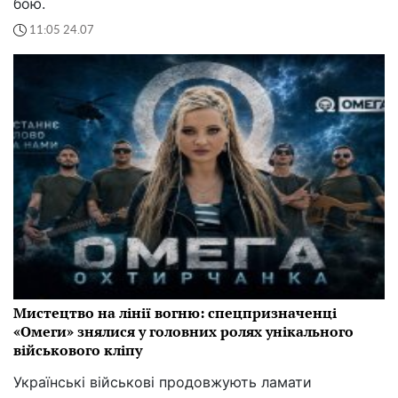
бою.
11:05 24.07
Мистецтво на лінії вогню: спецпризначенці
«Омеги» знялися у головних ролях унікального
військового кліпу
Українські військові продовжують ламати