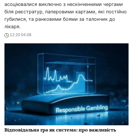
асоціювалися виключно з нескінченними чергами
біля реєстратур, паперовими картами, які постійно
губилися, та ранковими боями за талончик до
лікаря.
12:20 04.08
Відповідальна гра як система: про важливість