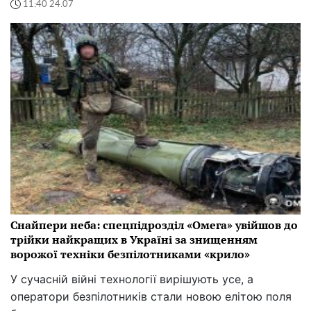
11:40 24.07
Снайпери неба: спецпідрозділ «Омега» увійшов до
трійки найкращих в Україні за знищенням
ворожої техніки безпілотниками «крило»
У сучасній війні технології вирішують усе, а
оператори безпілотників стали новою елітою поля