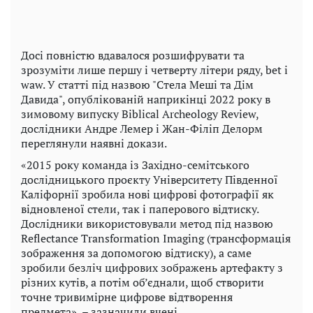
Досі повністю вдавалося розшифрувати та
зрозуміти лише першу і четверту літери ряду, bet і
waw. У статті під назвою "Стела Меші та Дім
Давида", опублікованій наприкінці 2022 року в
зимовому випуску Biblical Archeology Review,
дослідники Андре Лемер і Жан-Філіп Делорм
переглянули наявні докази.
«2015 року команда із Західно-семітського
дослідницького проєкту Університету Південної
Каліфорнії зробила нові цифрові фотографії як
відновленої стели, так і паперового відтиску.
Дослідники використовували метод під назвою
Reflectance Transformation Imaging (трансформація
зображення за допомогою відтиску), а саме
зробили безліч цифрових зображень артефакту з
різних кутів, а потім об’єднали, щоб створити
точне тривимірне цифрове відтворення
предмета», – зазначили вчені.