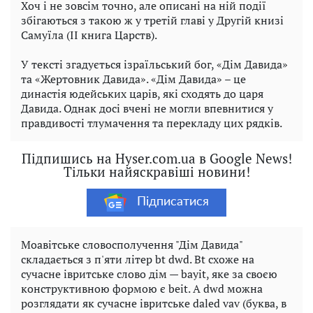
Хоч і не зовсім точно, але описані на ній події
збігаються з такою ж у третій главі у Другій книзі
Самуїла (II книга Царств).
У тексті згадується ізраїльський бог, «Дім Давида»
та «Жертовник Давида». «Дім Давида» – це
династія юдейських царів, які сходять до царя
Давида. Однак досі вчені не могли впевнитися у
правдивості тлумачення та перекладу цих рядків.
Підпишись на Hyser.com.ua в Google News!
Тільки найяскравіші новини!
Підписатися
Моавітське словосполучення "Дім Давида"
складається з п'яти літер bt dwd. Bt схоже на
сучасне івритське слово дім — bayit, яке за своєю
конструктивною формою є beit. А dwd можна
розглядати як сучасне івритське daled vav (буква, в