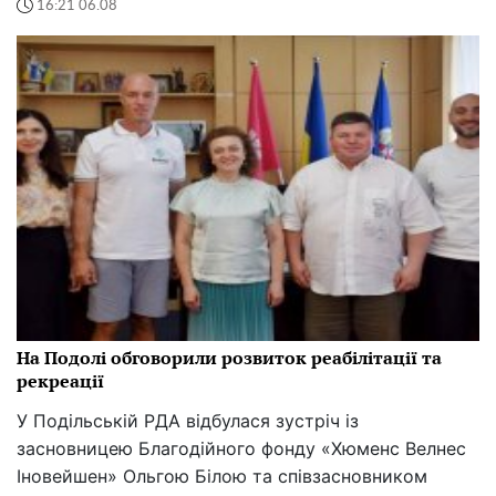
16:21 06.08
На Подолі обговорили розвиток реабілітації та
рекреації
У Подільській РДА відбулася зустріч із
засновницею Благодійного фонду «Хюменс Велнес
Іновейшен» Ольгою Білою та співзасновником