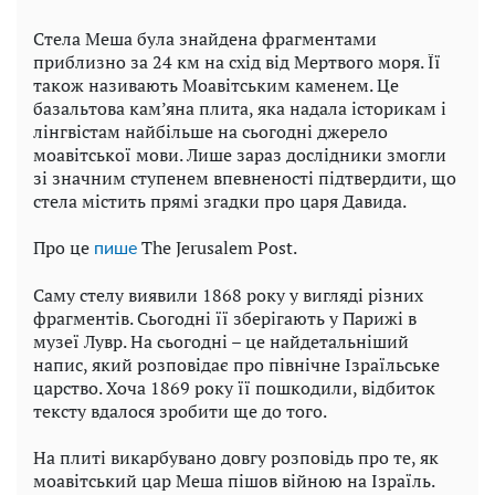
Стела Меша була знайдена фрагментами
приблизно за 24 км на схід від Мертвого моря. Її
також називають Моавітським каменем. Це
базальтова кам’яна плита, яка надала історикам і
лінгвістам найбільше на сьогодні джерело
моавітської мови. Лише зараз дослідники змогли
зі значним ступенем впевненості підтвердити, що
стела містить прямі згадки про царя Давида.
Про це
The Jerusalem Post.
пише
Саму стелу виявили 1868 року у вигляді різних
фрагментів. Сьогодні її зберігають у Парижі в
музеї Лувр. На сьогодні – це найдетальніший
напис, який розповідає про північне Ізраїльське
царство. Хоча 1869 року її пошкодили, відбиток
тексту вдалося зробити ще до того.
На плиті викарбувано довгу розповідь про те, як
моавітський цар Меша пішов війною на Ізраїль.