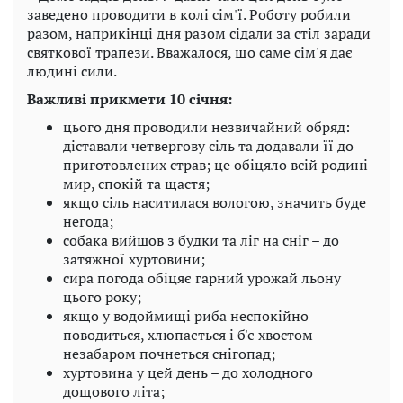
заведено проводити в колі сім'ї. Роботу робили
разом, наприкінці дня разом сідали за стіл заради
святкової трапези. Вважалося, що саме сім'я дає
людині сили.
Важливі прикмети 10 січня:
цього дня проводили незвичайний обряд:
діставали четвергову сіль та додавали її до
приготовлених страв; це обіцяло всій родині
мир, спокій та щастя;
якщо сіль наситилася вологою, значить буде
негода;
собака вийшов з будки та ліг на сніг – до
затяжної хуртовини;
сира погода обіцяє гарний урожай льону
цього року;
якщо у водоймищі риба неспокійно
поводиться, хлюпається і б'є хвостом –
незабаром почнеться снігопад;
хуртовина у цей день – до холодного
дощового літа;