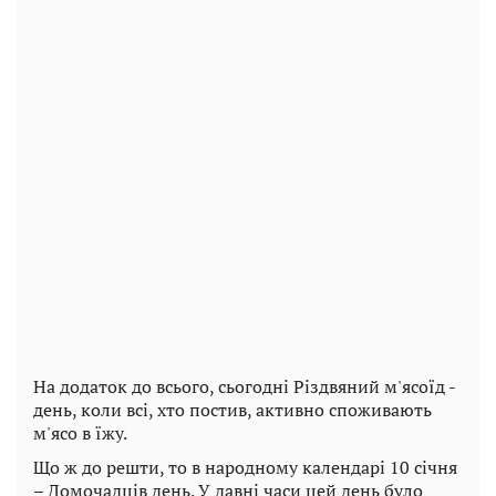
На додаток до всього, сьогодні Різдвяний м'ясоїд -
день, коли всі, хто постив, активно споживають
м'ясо в їжу.
Що ж до решти, то в народному календарі 10 січня
– Домочадців день. У давні часи цей день було