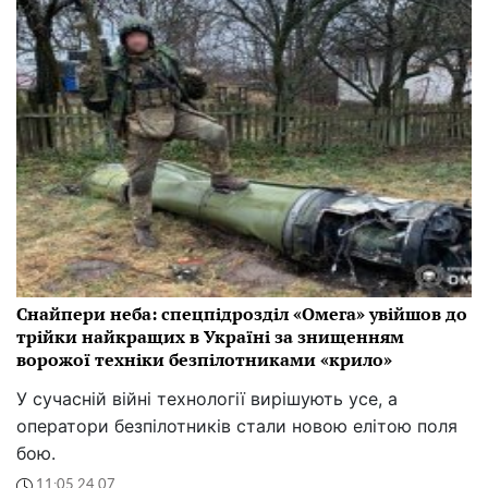
Снайпери неба: спецпідрозділ «Омега» увійшов до
трійки найкращих в Україні за знищенням
ворожої техніки безпілотниками «крило»
У сучасній війні технології вирішують усе, а
оператори безпілотників стали новою елітою поля
бою.
11:05 24.07