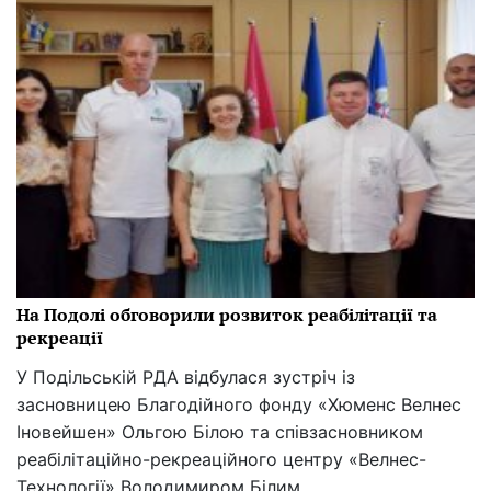
На Подолі обговорили розвиток реабілітації та
рекреації
У Подільській РДА відбулася зустріч із
засновницею Благодійного фонду «Хюменс Велнес
Іновейшен» Ольгою Білою та співзасновником
реабілітаційно-рекреаційного центру «Велнес-
Технології» Володимиром Білим.