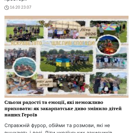
16:20 23.07
Сльози радості та емоції, які неможливо
приховати: як закарпатське диво змінило дітей
наших Героїв
Справжній фурор, обійми та розмови, які не
вщухають і досі. Діти українських захисників