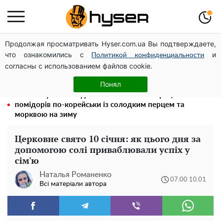
Продолжая просматривать Hyser.com.ua Вы подтверждаете,
Новий притулок для осколків ОПЗЖ: як "Партія миру"
что ознакомились с
и
Новинського знову з'явилася в інформаційному полі
Политикой конфиденциальности
согласны с использованием файлов cookie.
Тому й виглядає так молодо: 5 простих та улюблених
страв Алли Пугачової, про які ви достеменно не знали
Понял
Такої закуски завжди виявляється мало: рецепт
помідорів по-корейськи із солодким перцем та
морквою на зиму
Церковне свято 10 січня: як цього дня за
допомогою солі приваблювали успіх у
сім'ю
Наталья Романенко
07:00 10.01
Всі матеріали автора