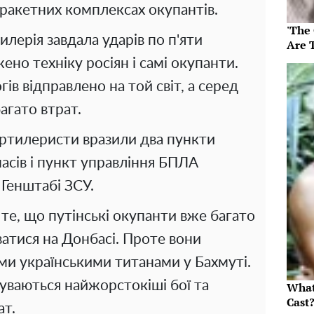
-ракетних комплексах окупантів.
'The
илерія завдала ударів по п'яти
Are 
ено техніку росіян і самі окупанти.
ів відправлено на той світ, а серед
агато втрат.
артилеристи вразили два пункти
асів і пункт управління БПЛА
 Генштабі ЗСУ.
те, що путінські окупанти вже багато
ватися на Донбасі. Проте вони
ми українськими титанами у Бахмуті.
буваються найжорстокіші бої та
What
Cast
ат.