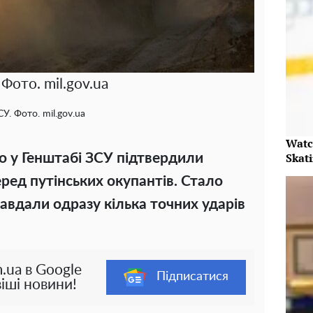
 Фото. mil.gov.ua
У. Фото. mil.gov.ua
Watc
Skat
о у Генштабі ЗСУ підтвердили
еред путінських окупантів. Стало
завдали одразу кілька точних ударів
.ua в Google
Підписатися
іші новини!