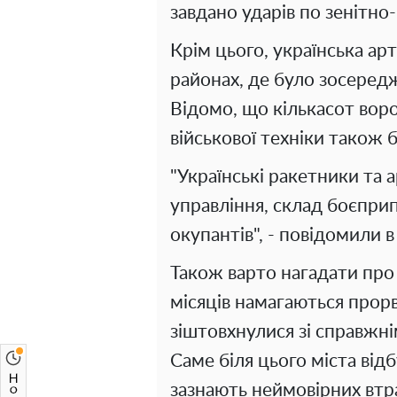
завдано ударів по зенітно
Крім цього, українська арт
районах, де було зосередж
Відомо, що кількасот ворог
військової техніки також б
"Українські ракетники та 
управління, склад боєприп
окупантів", - повідомили в
Також варто нагадати про 
місяців намагаються прор
зіштовхнулися зі справжні
Саме біля цього міста від
зазнають неймовірних втр