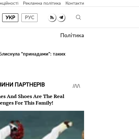
нційності
Рекламна політика
Контакти
УКР
РУС
Політика
 блиснула "принадами": таких
ВИНИ ПАРТНЕРІВ
hes And Shoes Are The Real
lenges For This Family!