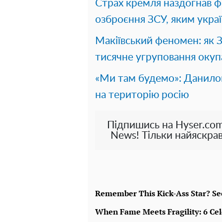
Страх кремля наздогнав ф
озброєння ЗСУ, яким украї
Макіївський феномен: як 
тисячне угруповання окуп
«Ми там будемо»: Данилов 
на територію росію
Підпишись на Hyser.com
News! Тільки найяскрав