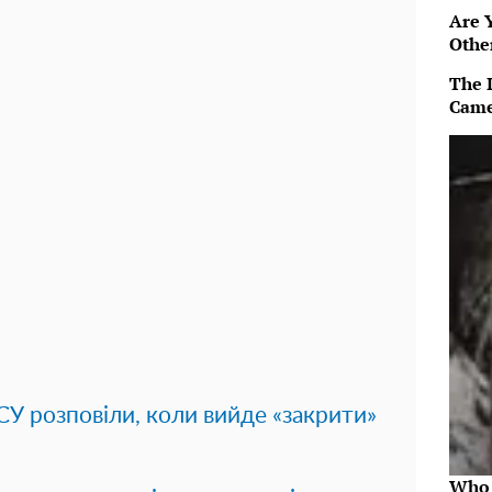
Are 
Othe
The 
Came
СУ розповіли, коли вийде «закрити»
Who 