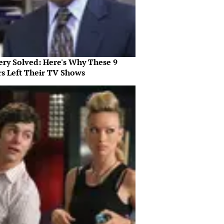
ery Solved: Here's Why These 9
rs Left Their TV Shows