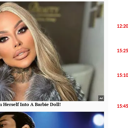
12:2
15:2
15:1
15:4