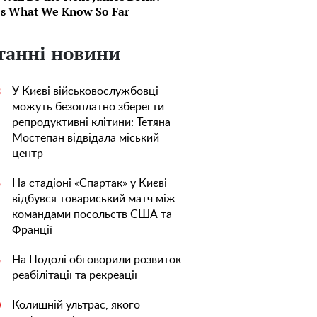
's What We Know So Far
танні новини
У Києві військовослужбовці
3
можуть безоплатно зберегти
репродуктивні клітини: Тетяна
Мостепан відвідала міський
центр
На стадіоні «Спартак» у Києві
5
відбувся товариський матч між
командами посольств США та
Франції
На Подолі обговорили розвиток
5
реабілітації та рекреації
Колишній ультрас, якого
0