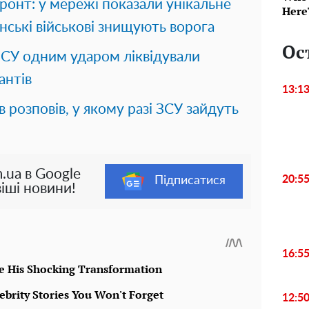
ронт: у мережі показали унікальне
Here
нські військові знищують ворога
Ос
ЗСУ одним ударом ліквідували
антів
13:1
розповів, у якому разі ЗСУ зайдуть
.ua в Google
20:5
Підписатися
іші новини!
16:5
12:5