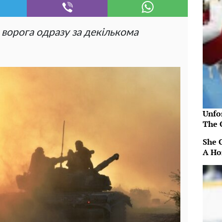
 ворога одразу за декількома
Unfo
The 
She 
A Ho