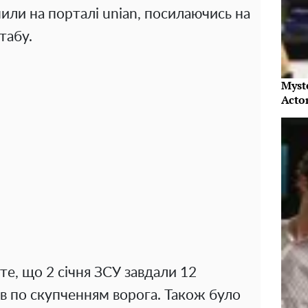
ли на порталі unian, посилаючись на
табу.
Myst
Acto
е, що 2 січня ЗСУ завдали 12
ів по скупченням ворога. Також було