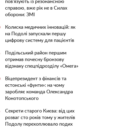
пов'язують із резонансною
справою, вже рік не в Силах
оборони: ЗМІ
Колиска медичних інновацій: як
0
на Подолі запускали першу
цифрову систему для пацієнтів
Подільський район першим
5
отримав почесну бронзову
відзнаку спецпідрозділу «Омега»
Віцепрезидент з фінансів та
0
естонські «фунти»: на чому
заробляє команда Олександра
Конотопського
Секрети старого Києва: від цих
5
розваг сто років тому у жителів
Подолу перехоплювало подих