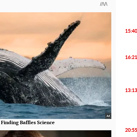
15:4
16:2
13:1
20:5