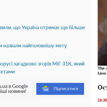
явили, що Україна отримає ще більше
ни назвали найголовнішу мету
орусі загадково згорів МіГ-31К, який
The 
акетами
Lion
Ос
.ua в Google
Підписатися
іші новини!
16:3