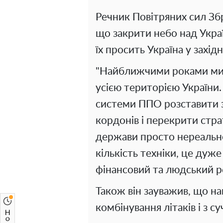
Речник Повітряних сил Збр
що закрити небо над Укра
їх просить Україна у захід
"Найближчими роками ми 
усією територією України
системи ППО розставити 
кордонів і перекрити стра
держави просто нереально
кількість техніки, це дуж
фінансовий та людський ре
Також він зауважив, що н
комбінування літаків і з 