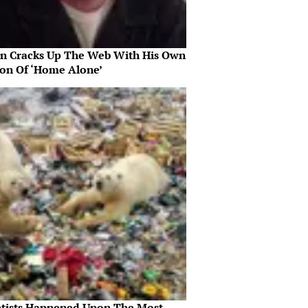
in Cracks Up The Web With His Own
ion Of ‘Home Alone’
ntists Happened Upon The Most