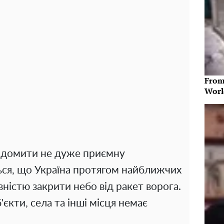
From
Worl
ідомити не дуже приємну
ься, що Україна протягом найближчих
вністю закрити небо від ракет ворога.
б'єкти, села та інші місця немає