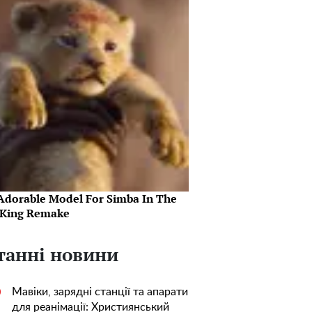
Adorable Model For Simba In The
 King Remake
танні новини
Мавіки, зарядні станції та апарати
0
для реанімації: Християнський