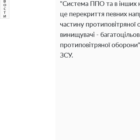
"Система ППО та в інших кр
це перекриття певних напр
частину протиповітряної
винищувачі - багатоцільові
протиповітряної оборони",
ЗСУ.