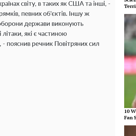
аїнах світу, в таких як США та інші, -
Terri
ямків, певних об'єктів. Іншу ж
 оборони держави виконують
 літаки, які є частиною
 - пояснив речник Повітряних сил
10 W
Fan 