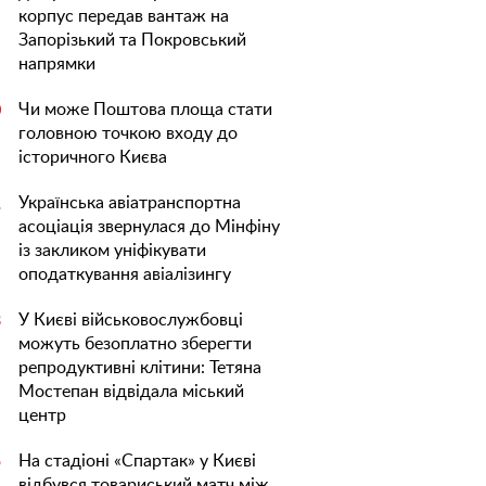
корпус передав вантаж на
Запорізький та Покровський
напрямки
Чи може Поштова площа стати
0
головною точкою входу до
історичного Києва
Українська авіатранспортна
1
асоціація звернулася до Мінфіну
із закликом уніфікувати
оподаткування авіалізингу
У Києві військовослужбовці
3
можуть безоплатно зберегти
репродуктивні клітини: Тетяна
Мостепан відвідала міський
центр
На стадіоні «Спартак» у Києві
5
відбувся товариський матч між