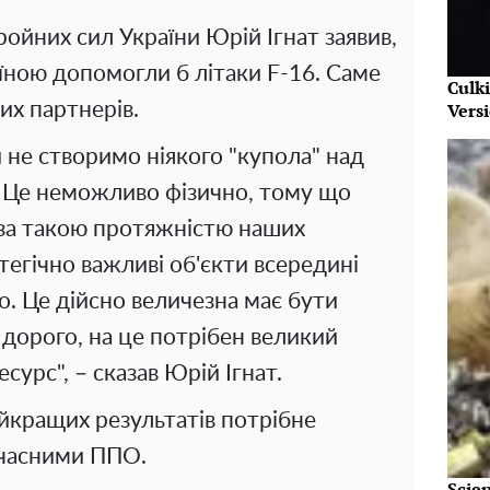
ойних сил України Юрій Ігнат заявив,
їною допомогли б літаки F-16. Саме
Culk
Vers
них партнерів.
не створимо ніякого "купола" над
. Це неможливо фізично, тому що
за такою протяжністю наших
тегічно важливі об'єкти всередині
. Це дійсно величезна має бути
е дорого, на це потрібен великий
сурс", – сказав Юрій Ігнат.
айкращих результатів потрібне
сучасними ППО.
Scie