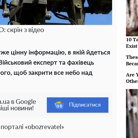
: скрін з відео
10 T
Exist
е цінну інформацію, в якій йдеться
Thes
Військовий експерт та фахівець
Beca
того, щоб закрити все небо над
Are 
Othe
.ua в Google
Підписатися
іші новини!
порталі «obozrevatel»