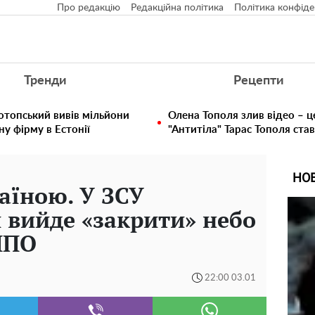
Про редакцію
Редакційна політика
Політика конфіде
Тренди
Рецепти
отопський вивів мільйони
Олена Тополя злив відео – ц
у фірму в Естонії
"Антитіла" Тарас Тополя ста
НО
раїною. У ЗСУ
и вийде «закрити» небо
ППО
22:00 03.01