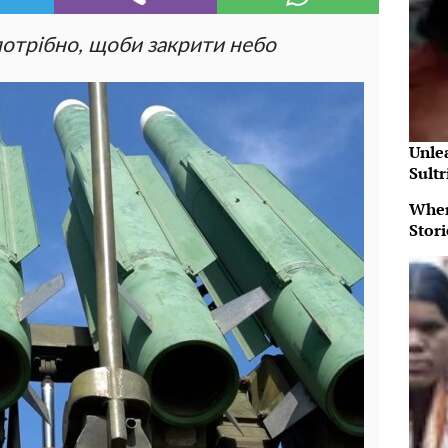
потрібно, щоби закрити небо
Unle
Sultr
When
Stor