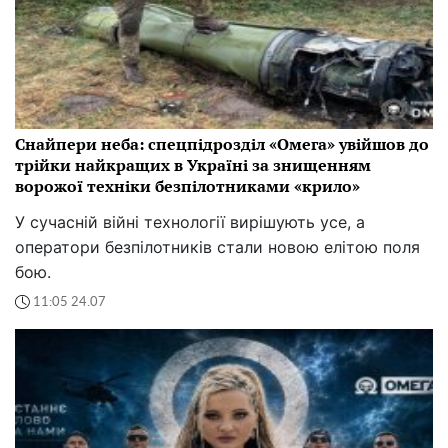
Снайпери неба: спецпідрозділ «Омега» увійшов до
трійки найкращих в Україні за знищенням
ворожої техніки безпілотниками «крило»
У сучасній війні технології вирішують усе, а
оператори безпілотників стали новою елітою поля
бою.
11:05 24.07