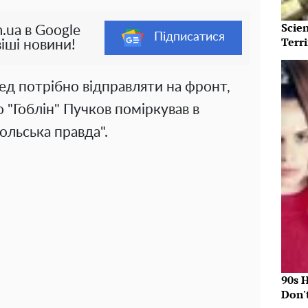
Scie
.ua в Google
Підписатися
Terri
іші новини!
ред потрібно відправляти на фронт,
 "Гоблін" Пучков поміркував в
ольська правда".
90s 
Don'