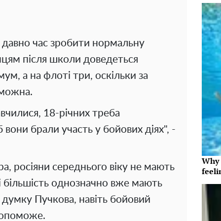
 давно час зробити нормальну
опцям після школи доведеться
ум, а на флоті три, оскільки за
 можна.
навчилися, 18-річних треба
 вони брали участь у бойових діях", -
Why t
ра, росіяни середнього віку не мають
feeli
і більшість однозначно вже мають
 думку Пучкова, навіть бойовий
допоможе.