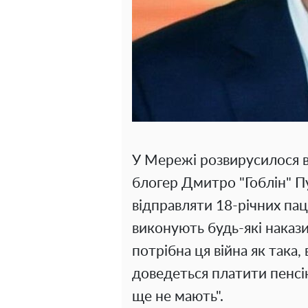
У Мережі розвирусилося в
блогер Дмитро "Гоблін" П
відправляти 18-річних пац
виконують будь-які накази
потрібна ця війна як така, 
доведеться платити пенсію
ще не мають".