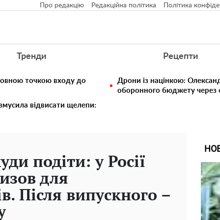
Про редакцію
Редакційна політика
Політика конфіде
Тренди
Рецепти
ловною точкою входу до
Дрони із націнкою: Олексан
оборонного бюджету через ф
 змусила відвисати щелепи:
НО
уди подіти: у Росії
изов для
в. Після випускного –
у