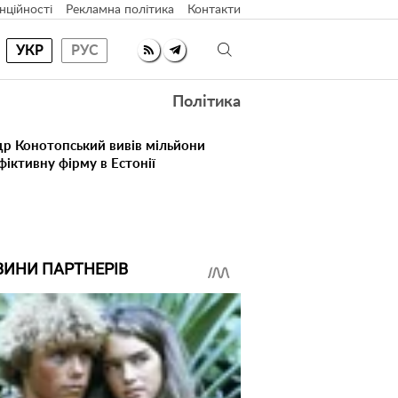
нційності
Рекламна політика
Контакти
УКР
РУС
Політика
др Конотопський вивів мільйони
іктивну фірму в Естонії
ВИНИ ПАРТНЕРІВ