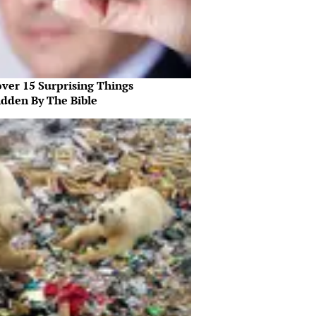
over 15 Surprising Things
idden By The Bible