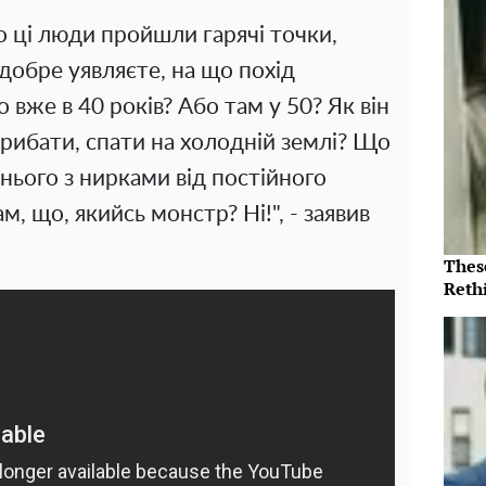
що ці люди пройшли гарячі точки,
добре уявляєте, на що похід
 вже в 40 років? Або там у 50? Як він
трибати, спати на холодній землі? Що
 нього з нирками від постійного
, що, якийсь монстр? Ні!", - заявив
Thes
Reth