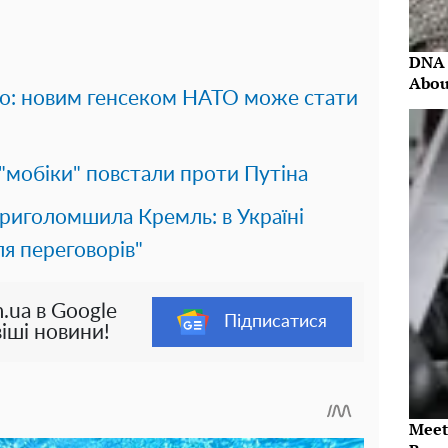
DNA 
Abou
о: новим генсеком НАТО може стати
і "мобіки" повстали проти Путіна
риголомшила Кремль: в Україні
я переговорів"
.ua в Google
Підписатися
іші новини!
Meet