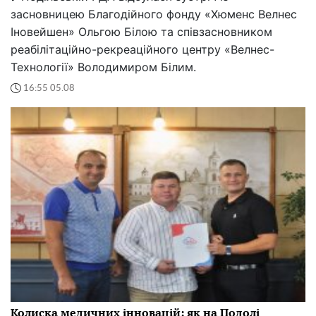
засновницею Благодійного фонду «Хюменс Велнес
Іновейшен» Ольгою Білою та співзасновником
реабілітаційно-рекреаційного центру «Велнес-
Технології» Володимиром Білим.
16:55 05.08
Колиска медичних інновацій: як на Подолі