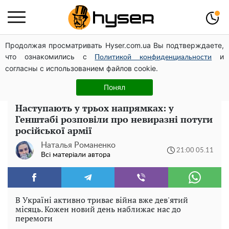
Продолжая просматривать Hyser.com.ua Вы подтверждаете,
Гола Олена Тополя у цікавих позах змусила відвисати
что ознакомились с
и
щелепи: злив відео – було лише початком
Политикой конфиденциальности
согласны с использованием файлов cookie.
Жаль, що таке зараз не роблять для села: як виглядав
рідкісний ЗАЗ "Таврія" італійської збірки
Понял
Наступають у трьох напрямках: у
Генштабі розповіли про невиразні потуги
російської армії
Наталья Романенко
21:00 05.11
Всі матеріали автора
В Україні активно триває війна вже дев'ятий
місяць. Кожен новий день наближає нас до
перемоги