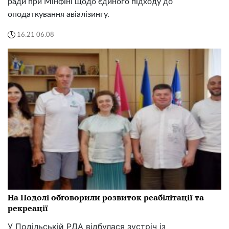
ради при Мінфіні щодо єдиного підходу до
оподаткування авіалізингу.
16:21 06.08
На Подолі обговорили розвиток реабілітації та
рекреації
У Подільській РДА відбулася зустріч із