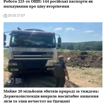
Робота 225-го ОШП: 144 російські паспорти як
нагадування про ціну вторгнення
20:10 27.07
Майже 20 мільйонів збитків природі за тиждень:
Держекоінспекція викрила масштабне нищення
лісів та злив нечистот на Одещині