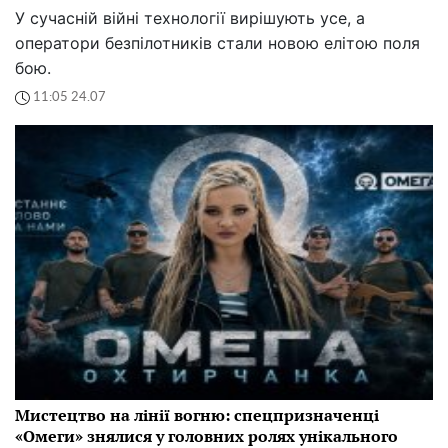
У сучасній війні технології вирішують усе, а
оператори безпілотників стали новою елітою поля
бою.
11:05 24.07
Мистецтво на лінії вогню: спецпризначенці
«Омеги» знялися у головних ролях унікального