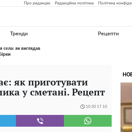
Про редакцію
Редакційна політика
Політика конфіде
Тренди
Рецепти
я села: як виглядав
збірки
НО
ає: як приготувати
ика у сметані. Рецепт
10:30 17.10