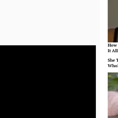
How 
It Al
She 
Whol