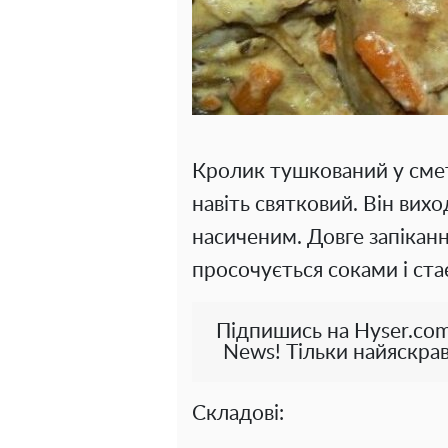
Кролик тушкований у смет
навіть святковий. Він вих
насиченим. Довге запіканн
просочується соками і ста
Підпишись на Hyser.com
News! Тільки найяскрав
Складові: