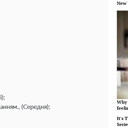
New 
);
Why t
анням., (Середня);
feeli
It's
Serie