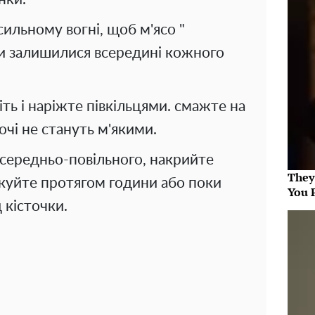
ильному вогні, щоб м'ясо "
оки залишилися всередині кожного
ть і наріжте півкільцями. смажте на
очі не стануть м'якими.
 середньо-повільного, накрийте
They
куйте протягом години або поки
You 
 кісточки.