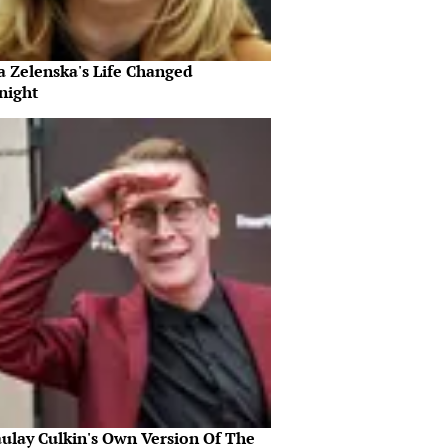
a Zelenska's Life Changed
night
ulay Culkin's Own Version Of The