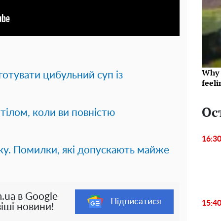
Why t
иготувати цибульний суп із
feeli
Ос
тілом, коли ви повністю
16:3
ку. Помилки, які допускають майже
.ua в Google
Підписатися
15:4
іші новини!