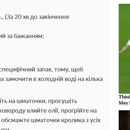
, (За 20 хв до закінчення
й за бажанням;
специфічний запах, тому, щоб
 замочити в холодній воді на кілька
Thin
ть на шматочки, просушіть
May 
овороду влийте олії, прогрійте на
і обсмажте шматочки кролика з усіх
нки.