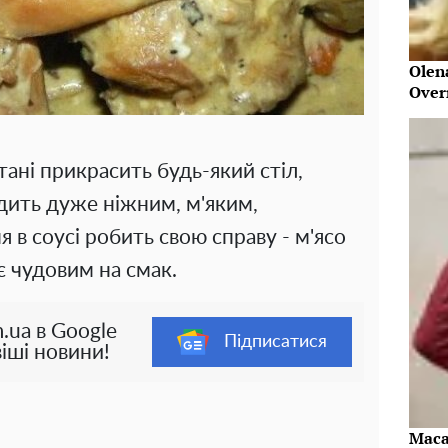
Olen
Over
ані прикрасить будь-який стіл,
одить дуже ніжним, м'яким,
я в соусі робить свою справу - м'ясо
є чудовим на смак.
.ua в Google
Підписатися
іші новини!
Maca