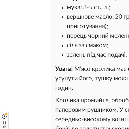
мука: 3-5 ст., л.;
вершкове масло: 20 гр.
приготування);
перець чорний мелени
сіль за смаком;
зелень під час подачі.
Увага!
М'ясо кролика має 
усунути його, тушку можна
годин.
Кролика промийте, обробі
паперовим рушником. У ск
середньо-високому вогні 
боків до золотистої скори