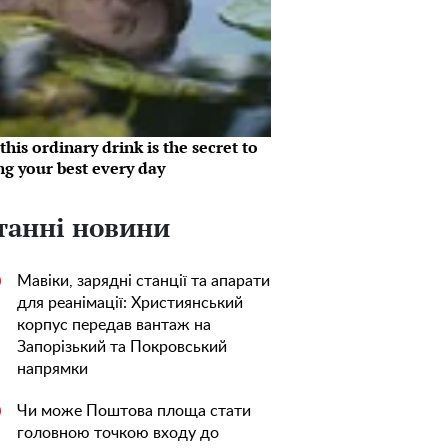
his ordinary drink is the secret to
ng your best every day
танні новини
Мавіки, зарядні станції та апарати
0
для реанімації: Християнський
корпус передав вантаж на
Запорізький та Покровський
напрямки
Чи може Поштова площа стати
0
головною точкою входу до