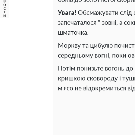
Увага!
Обсмажувати слід с
запечаталося " зовні, а с
шматочка.
Моркву та цибулю почисті
середньому вогні, поки ов
Потім понизьте вогонь до
кришкою сковороду і туш
м'ясо не відокремиться від