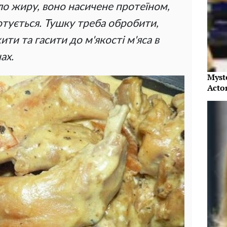
ло жиру, воно насичене протеїном,
отується. Тушку треба обробити,
ти та гасити до м'якості м'яса в
ах.
Myst
Acto