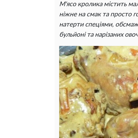
М'ясо кролика містить ма
ніжне на смак та просто г
натерти спеціями, обсмажи
бульйоні та нарізаних овоч