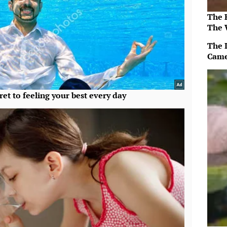
The 
The 
The 
Came