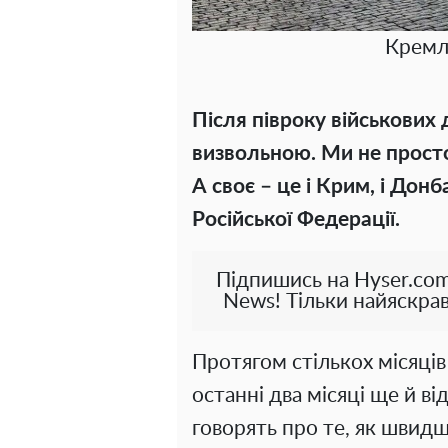
Кремл
Після півроку військових 
визвольною. Ми не прост
А своє – це і Крим, і Донб
Російської Федерації.
Підпишись на Hyser.com
News! Тільки найяскрав
Протягом стількох місяців 
останні два місяці ще й в
говорять про те, як швид