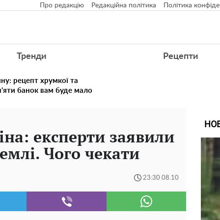
Про редакцію
Редакційна політика
Політика конфіде
Тренди
Рецепти
ину: рецепт хрумкої та
п'яти банок вам буде мало
НО
іна: експерти заявили
емлі. Чого чекати
23:30 08.10