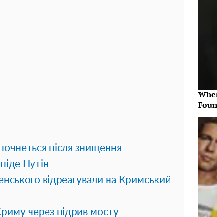
Wher
Foun
 почнеться після знищення
піде Путін
ленського відреагували на Кримський
 Криму через підрив мосту