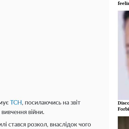
feeli
рмує
ТСН
, посилаючись на звіт
Disc
Forb
 вивчення війни.
лі стався розкол, внаслідок чого