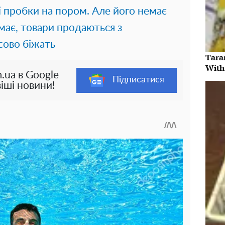
 пробки на пором. Але його немає
має, товари продаються з
сово біжать
Tara
With
.ua в Google
Підписатися
іші новини!