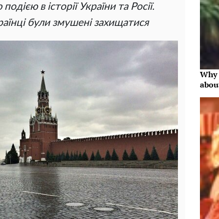
одією в історії України та Росії.
країнці були змушені захищатися
Why 
abou