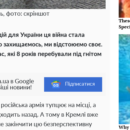
ь, фото: скріншот
Thes
Speci
дій для України ця війна стала
о захищаємось, ми відстоюємо своє.
ас, які 8 років перебували під гнітом
.ua в Google
Підписатися
іші новини!
російська армія тупцює на місці, а
ідходить назад. А тому в Кремлі вже
ше закінчити цю безперспективну
Why t