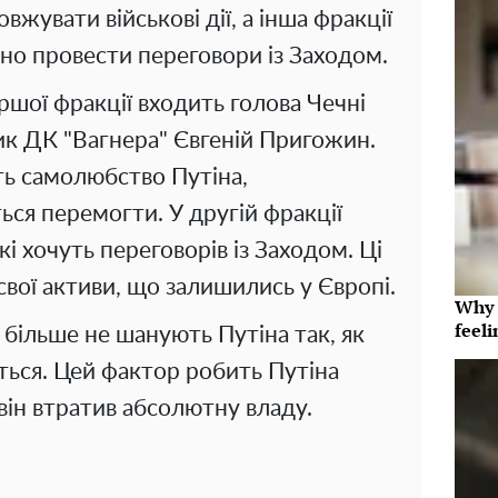
жувати військові дії, а інша фракції
дно провести переговори із Заходом.
ршої фракції входить голова Чечні
к ДК "Вагнера" ​​Євгеній Пригожин.
ь самолюбство Путіна,
ься перемогти. У другій фракції
і хочуть переговорів із Заходом. Ці
вої активи, що залишились у Європі.
Why t
feeli
 більше не шанують Путіна так, як
ться. Цей фактор робить Путіна
він втратив абсолютну владу.