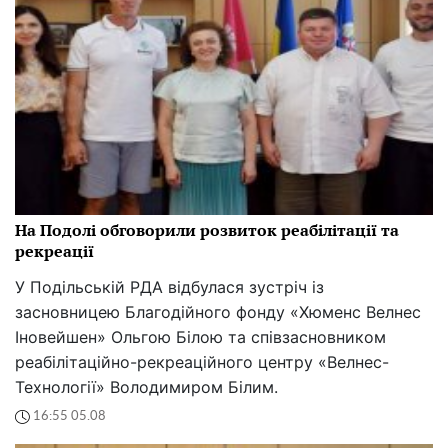
На Подолі обговорили розвиток реабілітації та
рекреації
У Подільській РДА відбулася зустріч із
засновницею Благодійного фонду «Хюменс Велнес
Іновейшен» Ольгою Білою та співзасновником
реабілітаційно-рекреаційного центру «Велнес-
Технології» Володимиром Білим.
16:55 05.08