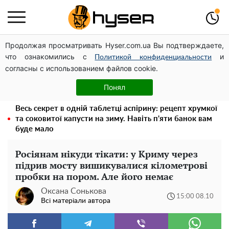
Продолжая просматривать Hyser.com.ua Вы подтверждаете,
Дрони із націнкою: Олександр Конотопський вивів
что ознакомились с
и
мільйони оборонного бюджету через фіктивну фірму в
Политикой конфиденциальности
согласны с использованием файлов cookie.
Естонії
Повністю гола Анна Трінчер блиснула "принадами":
Понял
таких розмірів ви ще не бачили
Весь секрет в одній таблетці аспірину: рецепт хрумкої
та соковитої капусти на зиму. Навіть п'яти банок вам
буде мало
Росіянам нікуди тікати: у Криму через
підрив мосту вишикувалися кілометрові
пробки на пором. Але його немає
Оксана Сонькова
15:00 08.10
Всі матеріали автора