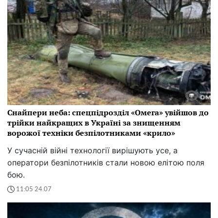
Снайпери неба: спецпідрозділ «Омега» увійшов до
трійки найкращих в Україні за знищенням
ворожої техніки безпілотниками «крило»
У сучасній війні технології вирішують усе, а
оператори безпілотників стали новою елітою поля
бою.
11:05 24.07