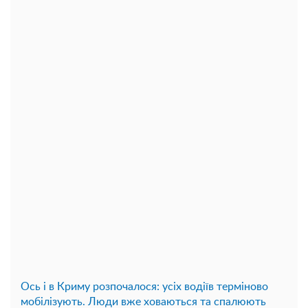
Ось і в Криму розпочалося: усіх водіїв терміново
мобілізують. Люди вже ховаються та спалюють