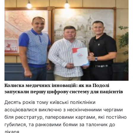
Колиска медичних інновацій: як на Подолі
запускали першу цифрову систему для пацієнтів
Десять років тому київські поліклініки
асоціювалися виключно з нескінченними чергами
біля реєстратур, паперовими картами, які постійно
губилися, та ранковими боями за талончик до
лікаря.