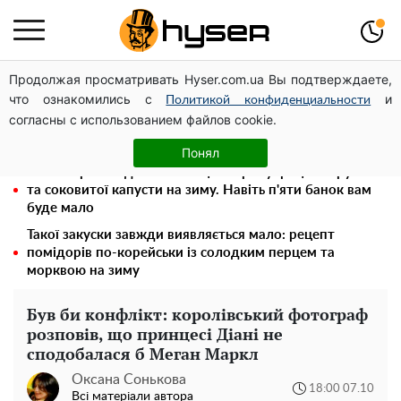
Продолжая просматривать Hyser.com.ua Вы подтверждаете,
Гола Олена Тополя у цікавих позах змусила відвисати
что ознакомились с
и
щелепи: злив відео – було лише початком
Политикой конфиденциальности
согласны с использованием файлов cookie.
Його доведеться просто вилити: скільки можна
зберігати бензин у пластиковій каністрі
Понял
Весь секрет в одній таблетці аспірину: рецепт хрумкої
та соковитої капусти на зиму. Навіть п'яти банок вам
буде мало
Такої закуски завжди виявляється мало: рецепт
помідорів по-корейськи із солодким перцем та
морквою на зиму
Був би конфлікт: королівський фотограф
розповів, що принцесі Діані не
сподобалася б Меган Маркл
Оксана Сонькова
18:00 07.10
Всі матеріали автора