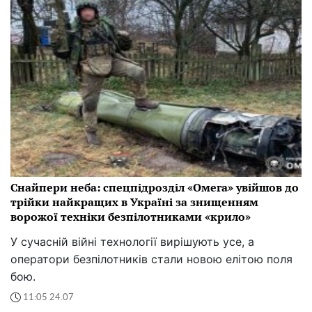
Снайпери неба: спецпідрозділ «Омега» увійшов до
трійки найкращих в Україні за знищенням
ворожої техніки безпілотниками «крило»
У сучасній війні технології вирішують усе, а
оператори безпілотників стали новою елітою поля
бою.
11:05 24.07