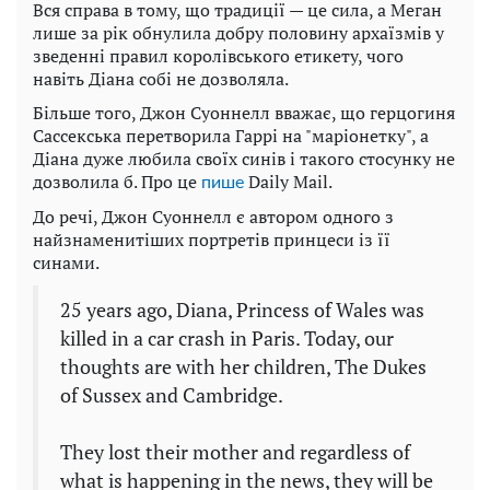
Вся справа в тому, що традиції — це сила, а Меган
лише за рік обнулила добру половину архаїзмів у
зведенні правил королівського етикету, чого
навіть Діана собі не дозволяла.
Більше того, Джон Суоннелл вважає, що герцогиня
Сассекська перетворила Гаррі на "маріонетку", а
Діана дуже любила своїх синів і такого стосунку не
дозволила б. Про це
Daily Mail.
пише
До речі, Джон Суоннелл є автором одного з
найзнаменитіших портретів принцеси із її
синами.
25 years ago, Diana, Princess of Wales was
killed in a car crash in Paris. Today, our
thoughts are with her children, The Dukes
of Sussex and Cambridge.
They lost their mother and regardless of
what is happening in the news, they will be