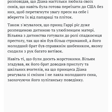
розповідав, що Діана настільки любила своїх
синів, що навіть була готова переїхати до США без
них, щоб перетягнути увагу преси на себе і
вберегти їх від папараці та пліток.
Також з'ясувалося, що принц Гаррі ріс дуже
розпещеною дитиною та улюбленцем матері.
Вільяма з дитинства готували до ролі спадкоємця
престолу, так що він був більш стриманий, а його
молодший брат був справжнім шибеником, якому
сходили з рук багато витівок.
Навіть ті, що були досить жорстокими. Вільям
згадував, як його брат доводив прислугу та
шкільних вчителів, на що принцеса Діана
реагувала зі сміхом і не лаяла молодшого сина,
заохочуючи його хуліганську поведінку.