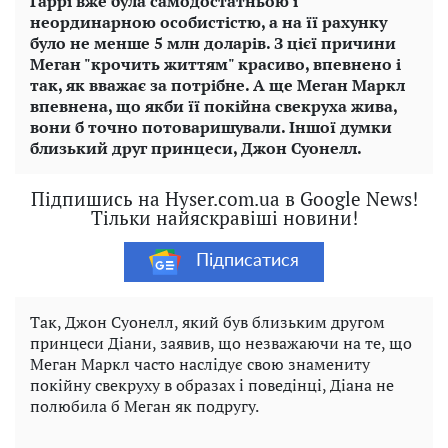
Гаррі вже була самодостатньою і
неординарною особистістю, а на її рахунку
було не менше 5 млн доларів. З цієї причини
Меган "крочить життям" красиво, впевнено і
так, як вважає за потрібне. А ще Меган Маркл
впевнена, що якби її покійна свекруха жива,
вони б точно потоваришували. Іншої думки
близький друг принцеси, Джон Суонелл.
Підпишись на Hyser.com.ua в Google News!
Тільки найяскравіші новини!
Підписатися
Так, Джон Суонелл, який був близьким другом
принцеси Діани, заявив, що незважаючи на те, що
Меган Маркл часто наслідує свою знамениту
покійну свекруху в образах і поведінці, Діана не
полюбила б Меган як подругу.