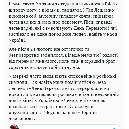
І саме свято 9 травня завжди відзначалося в РФ на
широку ногу, з піснями, танцями. І Лев Лещенко
присвоїв собі музичну складову свята, співаючи
легендарних пісень про перемогу. Пісні справді
легендарні, які символізують День Перемоги і які
заспівало не одне покоління людей, навіть у нас в
Україні.
Але після 24 лютого все остаточно та
безповоротно змінилося. Більше нема тієї радості
від перемог минулого, коли твій вчорашній брат і
соратник всаджує тобі спину ніж.
У мережі часто висміюють споконвічно російські
символи. Так навіть найвідомішу пісню Лева
Лещенка «День Перемоги» і то переробили на
новий лад, натякаючи росіянам в їхній незавидній
долі у війні з Україною. «День втечі» - ось як
називається тепер ця пісня. Слова були
опубліковані в Telegram-каналі «Чорний
черевичок».