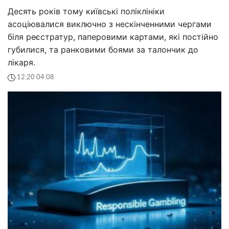
Десять років тому київські поліклініки
асоціювалися виключно з нескінченними чергами
біля реєстратур, паперовими картами, які постійно
губилися, та ранковими боями за талончик до
лікаря.
12:20 04.08