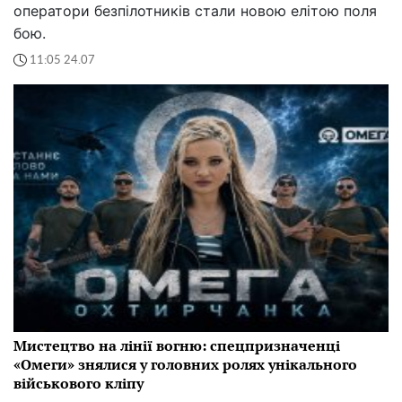
оператори безпілотників стали новою елітою поля
бою.
11:05 24.07
Мистецтво на лінії вогню: спецпризначенці
«Омеги» знялися у головних ролях унікального
військового кліпу