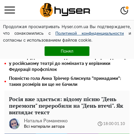
Продолжая просматривать Hyser.com.ua Вы подтверждаете,
На Подолі обговорили розвиток реабілітації та
что ознакомились с
и
рекреації
Политикой конфиденциальности
согласны с использованием файлов cookie.
Новий притулок для осколків ОПЗЖ: як "Партія миру"
Новинського знову з'явилася в інформаційному полі
Понял
Павло Прудніков та його дивовижна кар'єра від актора
у російському театрі до номінанта у керівники
Федерації профспілок
Повністю гола Анна Трінчер блиснула "принадами":
таких розмірів ви ще не бачили
Росія вже здається: відому пісню "День
перемоги" переробили на "День втечі". Як
виглядає текст
Наталья Романенко
18:00 01.10
Всі матеріали автора