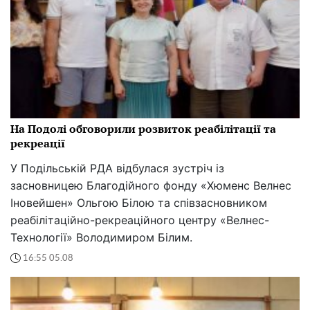
На Подолі обговорили розвиток реабілітації та
рекреації
У Подільській РДА відбулася зустріч із
засновницею Благодійного фонду «Хюменс Велнес
Іновейшен» Ольгою Білою та співзасновником
реабілітаційно-рекреаційного центру «Велнес-
Технології» Володимиром Білим.
16:55 05.08