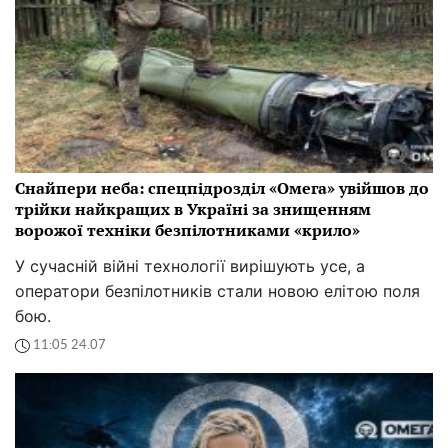
Снайпери неба: спецпідрозділ «Омега» увійшов до
трійки найкращих в Україні за знищенням
ворожої техніки безпілотниками «крило»
У сучасній війні технології вирішують усе, а
оператори безпілотників стали новою елітою поля
бою.
11:05 24.07