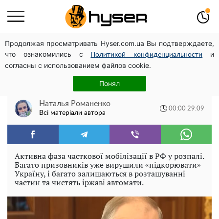
Продолжая просматривать Hyser.com.ua Вы подтверждаете,
Повністю гола Анна Трінчер блиснула "принадами":
что ознакомились с
и
таких розмірів ви ще не бачили
Политикой конфиденциальности
согласны с использованием файлов cookie.
Названо два міста, які Путін хоче
Понял
захопити після оголошення мобілізації
Наталья Романенко
00:00 29.09
Всі матеріали автора
Активна фаза часткової мобілізації в РФ у розпалі.
Багато призовників уже вирушили «підкорювати»
Україну, і багато залишаються в розташуванні
частин та чистять іржаві автомати.