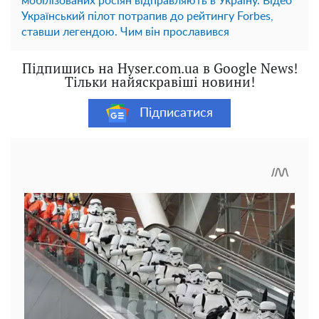
мобілізованих росіян відправляють в Україну. Відео
Український пілот потрапив до рейтингу Forbes,
ставши легендою. Чим він прославився
Підпишись на Hyser.com.ua в Google News!
Тільки найяскравіші новини!
Підписатися