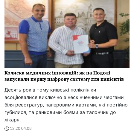
Колиска медичних інновацій: як на Подолі
запускали першу цифрову систему для пацієнтів
Десять років тому київські поліклініки
асоціювалися виключно з нескінченними чергами
біля реєстратур, паперовими картами, які постійно
губилися, та ранковими боями за талончик до
лікаря.
12:20 04.08