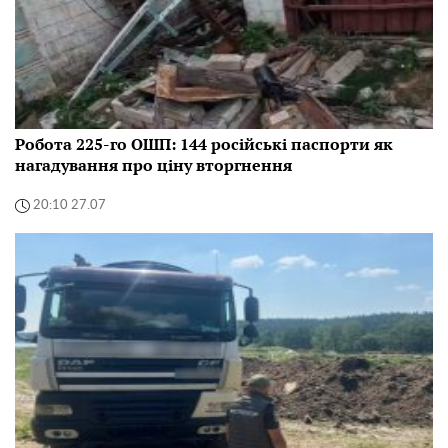
Робота 225-го ОШП: 144 російські паспорти як
нагадування про ціну вторгнення
20:10 27.07