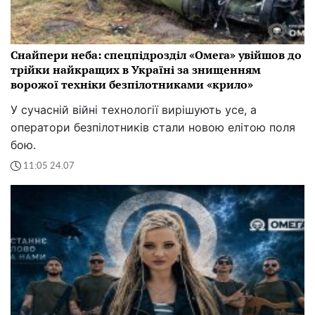
Снайпери неба: спецпідрозділ «Омега» увійшов до
трійки найкращих в Україні за знищенням
ворожої техніки безпілотниками «крило»
У сучасній війні технології вирішують усе, а
оператори безпілотників стали новою елітою поля
бою.
11:05 24.07