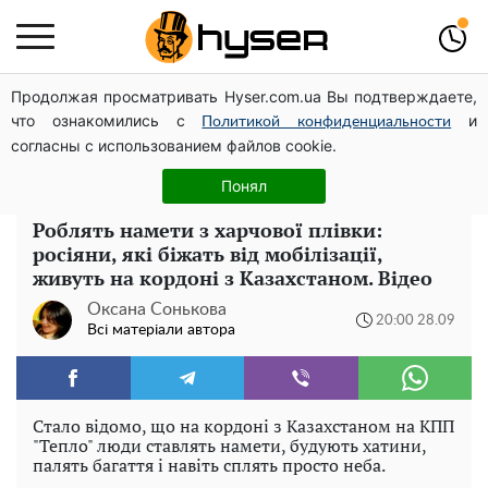
Продолжая просматривать Hyser.com.ua Вы подтверждаете,
Гола Олена Тополя у цікавих позах змусила відвисати
что ознакомились с
и
щелепи: злив відео – було лише початком
Политикой конфиденциальности
согласны с использованием файлов cookie.
Олена Тополя злив відео – це далеко не все: фронтмен
"Антитіла" Тарас Тополя став наступним
Понял
Роблять намети з харчової плівки:
росіяни, які біжать від мобілізації,
живуть на кордоні з Казахстаном. Відео
Оксана Сонькова
20:00 28.09
Всі матеріали автора
Стало відомо, що на кордоні з Казахстаном на КПП
"Тепло" люди ставлять намети, будують хатини,
палять багаття і навіть сплять просто неба.