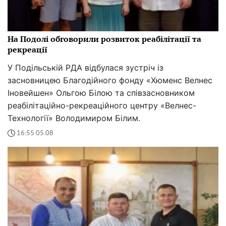
На Подолі обговорили розвиток реабілітації та
рекреації
У Подільській РДА відбулася зустріч із
засновницею Благодійного фонду «Хюменс Велнес
Іновейшен» Ольгою Білою та співзасновником
реабілітаційно-рекреаційного центру «Велнес-
Технології» Володимиром Білим.
16:55 05.08