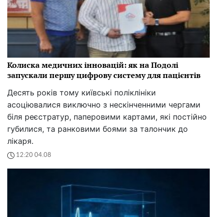
Колиска медичних інновацій: як на Подолі
запускали першу цифрову систему для пацієнтів
Десять років тому київські поліклініки
асоціювалися виключно з нескінченними чергами
біля реєстратур, паперовими картами, які постійно
губилися, та ранковими боями за талончик до
лікаря.
12:20 04.08