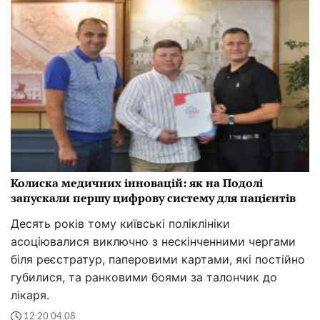
Колиска медичних інновацій: як на Подолі
запускали першу цифрову систему для пацієнтів
Десять років тому київські поліклініки
асоціювалися виключно з нескінченними чергами
біля реєстратур, паперовими картами, які постійно
губилися, та ранковими боями за талончик до
лікаря.
12:20 04.08