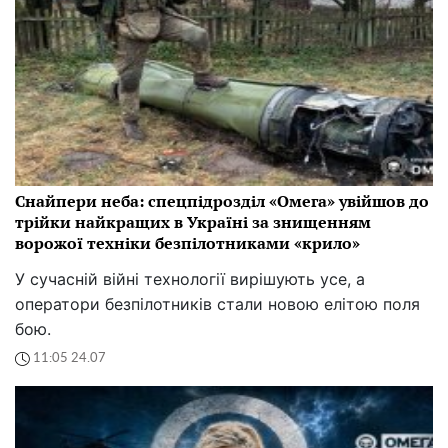
Снайпери неба: спецпідрозділ «Омега» увійшов до
трійки найкращих в Україні за знищенням
ворожої техніки безпілотниками «крило»
У сучасній війні технології вирішують усе, а
оператори безпілотників стали новою елітою поля
бою.
11:05 24.07