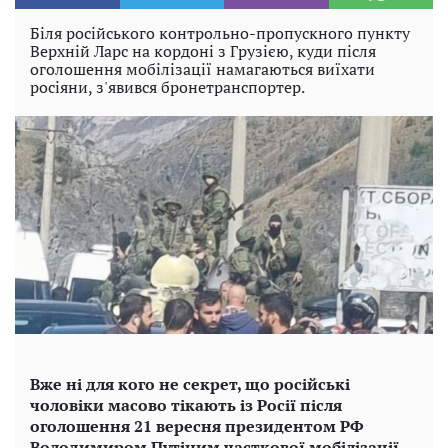
Біля російського контрольно-пропускного пункту
Верхній Ларс на кордоні з Грузією, куди після
оголошення мобілізації намагаються виїхати
росіяни, з'явився бронетранспортер.
Вже ні для кого не секрет, що російські
чоловіки масово тікають із Росії після
оголошення 21 вересня президентом РФ
Володимиром Путіним часткової мобілізації