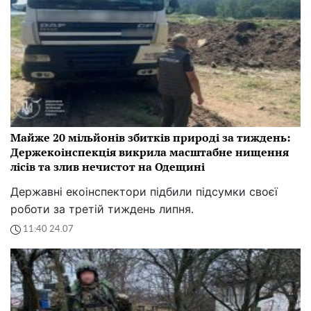
Майже 20 мільйонів збитків природі за тиждень:
Держекоінспекція викрила масштабне нищення
лісів та злив нечистот на Одещині
Державні екоінспектори підбили підсумки своєї
роботи за третій тиждень липня.
11:40 24.07