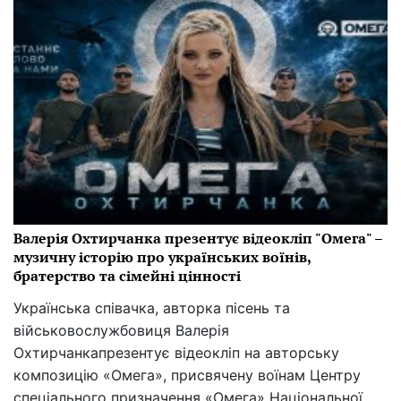
Валерія Охтирчанка презентує відеокліп "Омега" –
музичну історію про українських воїнів,
братерство та сімейні цінності
Українська співачка, авторка пісень та
військовослужбовиця Валерія
Охтирчанкапрезентує відеокліп на авторську
композицію «Омега», присвячену воїнам Центру
спеціального призначення «Омега» Національної