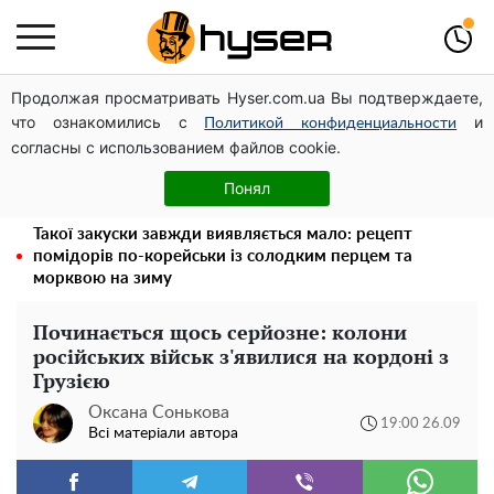
Продолжая просматривать Hyser.com.ua Вы подтверждаете,
Павло Прудніков та його дивовижна кар'єра від актора
что ознакомились с
и
у російському театрі до номінанта у керівники
Политикой конфиденциальности
согласны с использованием файлов cookie.
Федерації профспілок
Тому й виглядає так молодо: 5 простих та улюблених
Понял
страв Алли Пугачової, про які ви достеменно не знали
Такої закуски завжди виявляється мало: рецепт
помідорів по-корейськи із солодким перцем та
морквою на зиму
Починається щось серйозне: колони
російських військ з'явилися на кордоні з
Грузією
Оксана Сонькова
19:00 26.09
Всі матеріали автора