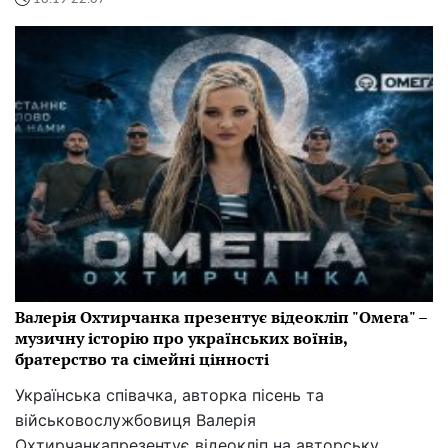
Валерія Охтирчанка презентує відеокліп "Омега" –
музичну історію про українських воїнів,
братерство та сімейні цінності
Українська співачка, авторка пісень та
військовослужбовиця Валерія
Охтирчанкапрезентує відеокліп на авторську