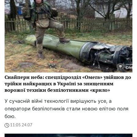
Снайпери неба: спецпідрозділ «Омега» увійшов до
трійки найкращих в Україні за знищенням
ворожої техніки безпілотниками «крило»
У сучасній війні технології вирішують усе, а
оператори безпілотників стали новою елітою поля
бою.
11:05 24.07