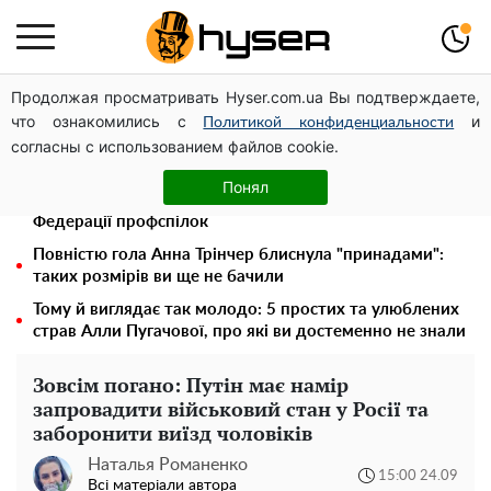
Продолжая просматривать Hyser.com.ua Вы подтверждаете,
Дрони із націнкою: Олександр Конотопський вивів
что ознакомились с
и
мільйони оборонного бюджету через фіктивну фірму в
Политикой конфиденциальности
согласны с использованием файлов cookie.
Естонії
Павло Прудніков та його дивовижна кар'єра від актора
Понял
у російському театрі до номінанта у керівники
Федерації профспілок
Повністю гола Анна Трінчер блиснула "принадами":
таких розмірів ви ще не бачили
Тому й виглядає так молодо: 5 простих та улюблених
страв Алли Пугачової, про які ви достеменно не знали
Зовсім погано: Путін має намір
запровадити військовий стан у Росії та
заборонити виїзд чоловіків
Наталья Романенко
15:00 24.09
Всі матеріали автора