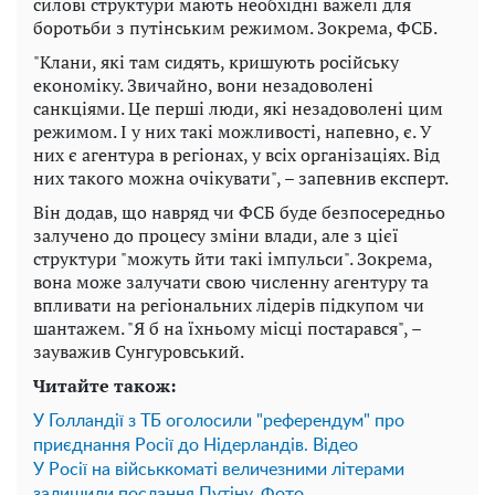
силові структури мають необхідні важелі для
боротьби з путінським режимом. Зокрема, ФСБ.
"Клани, які там сидять, кришують російську
економіку. Звичайно, вони незадоволені
санкціями. Це перші люди, які незадоволені цим
режимом. І у них такі можливості, напевно, є. У
них є агентура в регіонах, у всіх організаціях. Від
них такого можна очікувати", – запевнив експерт.
Він додав, що навряд чи ФСБ буде безпосередньо
залучено до процесу зміни влади, але з цієї
структури "можуть йти такі імпульси". Зокрема,
вона може залучати свою численну агентуру та
впливати на регіональних лідерів підкупом чи
шантажем. "Я б на їхньому місці постарався", –
зауважив Сунгуровський.
Читайте також:
У Голландії з ТБ оголосили "референдум" про
приєднання Росії до Нідерландів. Відео
У Росії на військкоматі величезними літерами
залишили послання Путіну. Фото