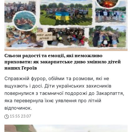
Сльози радості та емоції, які неможливо
приховати: як закарпатське диво змінило дітей
наших Героїв
Справжній фурор, обійми та розмови, які не
вщухають і досі. Діти українських захисників
повернулися з таємничої подорожі до Закарпаття,
яка перевернула їхнє уявлення про літній
відпочинок.
15:55 23.07