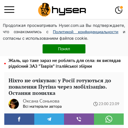
Продолжая просматривать Hyser.com.ua Вы подтверждаете,
Українська авіатранспортна асоціація звернулася до
что ознакомились с
и
Мінфіну із закликом уніфікувати оподаткування
Политикой конфиденциальности
согласны с использованием файлов cookie.
авіалізингу
Олена Тополя злив відео – це далеко не все: фронтмен
Понял
"Антитіла" Тарас Тополя став наступним
Жаль, що таке зараз не роблять для села: як виглядав
рідкісний ЗАЗ "Таврія" італійської збірки
Ніхто не очікував: у Росії готуються до
повалення Путіна через мобілізацію.
Остання помилка
Оксана Сонькова
23:00 23.09
Всі матеріали автора