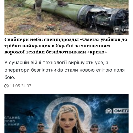
Снайпери неба: спецпідрозділ «Омега» увійшов до
трійки найкращих в Україні за знищенням
ворожої техніки безпілотниками «крило»
У сучасній війні технології вирішують усе, а
оператори безпілотників стали новою елітою поля
бою.
11:05 24.07