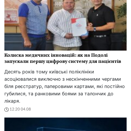
Колиска медичних інновацій: як на Подолі
запускали першу цифрову систему для пацієнтів
Десять років тому київські поліклініки
асоціювалися виключно з нескінченними чергами
біля реєстратур, паперовими картами, які постійно
губилися, та ранковими боями за талончик до
лікаря.
12:20 04.08