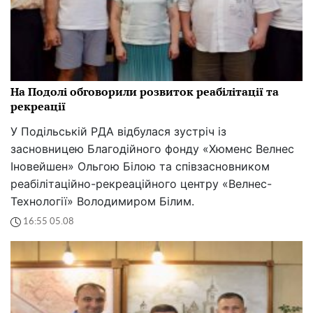
На Подолі обговорили розвиток реабілітації та
рекреації
У Подільській РДА відбулася зустріч із
засновницею Благодійного фонду «Хюменс Велнес
Іновейшен» Ольгою Білою та співзасновником
реабілітаційно-рекреаційного центру «Велнес-
Технології» Володимиром Білим.
16:55 05.08