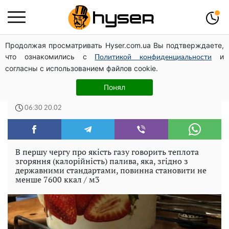
Продолжая просматривать Hyser.com.ua Вы подтверждаете,
Повністю гола Анна Трінчер блиснула "принадами":
что ознакомились с
и
таких розмірів ви ще не бачили
Политикой конфиденциальности
согласны с использованием файлов cookie.
Українцям повертатимуть гроші, якщо
Понял
газ виявиться неякісним. Як перевірити
06:30 20.02
В першу чергу про якість газу говорить теплота
згоряння (калорійність) палива, яка, згідно з
державними стандартами, повинна становити не
менше 7600 ккал / м3