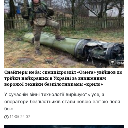
Снайпери неба: спецпідрозділ «Омега» увійшов до
трійки найкращих в Україні за знищенням
ворожої техніки безпілотниками «крило»
У сучасній війні технології вирішують усе, а
оператори безпілотників стали новою елітою поля
бою.
11:05 24.07