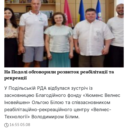
На Подолі обговорили розвиток реабілітації та
рекреації
У Подільській РДА відбулася зустріч із
засновницею Благодійного фонду «Хюменс Велнес
Іновейшен» Ольгою Білою та співзасновником
реабілітаційно-рекреаційного центру «Велнес-
Технології» Володимиром Білим.
16:55 05.08