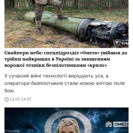
Снайпери неба: спецпідрозділ «Омега» увійшов до
трійки найкращих в Україні за знищенням
ворожої техніки безпілотниками «крило»
У сучасній війні технології вирішують усе, а
оператори безпілотників стали новою елітою поля
бою.
11:05 24.07