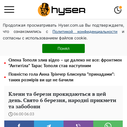
Продолжая просматривать Hyser.com.ua Вы подтверждаете,
Посол ОБСЄ вдруге відвідав місце російського удару
что ознакомились с
и
по житловому будинку на Подолі
Политикой конфиденциальности
согласны с использованием файлов cookie.
Дрони із націнкою: Олександр Конотопський вивів
мільйони оборонного бюджету через фіктивну фірму в
Понял
Естонії
Олена Тополя злив відео – це далеко не все: фронтмен
"Антитіла" Тарас Тополя став наступним
Повністю гола Анна Трінчер блиснула "принадами":
таких розмірів ви ще не бачили
Клени та берези прокидаються в цей
день. Свято 6 березня, народні прикмети
та забобони
06:00 06.03