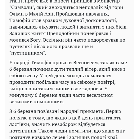
Італії, проте вже в юності прийшов в монастир
"Символи", який знаходиться неподалік від гори
Олімп в Малій Азії. Пройшовши навчання,
Тимофій став зразком духовної досконалості,
навчившись лікувати людей і виганяти з них бісів.
Залишок життя Преподобний поневірявся і
молився Богу. Оскільки він часто подорожував по
пустелях і лісах його прозвали ще й
"пустинником".
У народі Тимофія провали Весновеем, так як саме
6 березня починає дути теплий вітер, який несе з
собою весну. У цей день молодь намагалася
проводити побільше часу на свіжому повітрі,
зміцнюючи таким чином своє здоров'я. У
минулому 6 березня люди часто веселилися
великими компаніями.
З 6 березня пов'язані народні прикмети. Перша
полягає в тому, що якщо в цей день прилітають
ластівки, значить незабаром відбудеться
потепління. Також люди помітили, що якщо сніг
розтанув навколо дерев і залишив пологі краї,