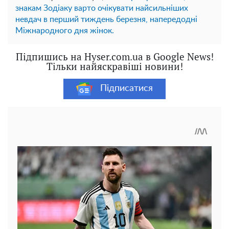
знакам Зодіаку варто очікувати найсильніших
невдач в перший тиждень березня, напередодні
Міжнародного дня жінок.
Підпишись на Hyser.com.ua в Google News!
Тільки найяскравіші новини!
Підписатися