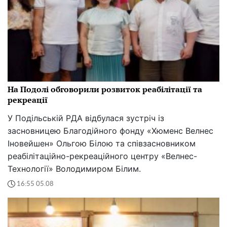
На Подолі обговорили розвиток реабілітації та
рекреації
У Подільській РДА відбулася зустріч із
засновницею Благодійного фонду «Хюменс Велнес
Іновейшен» Ольгою Білою та співзасновником
реабілітаційно-рекреаційного центру «Велнес-
Технології» Володимиром Білим.
16:55 05.08