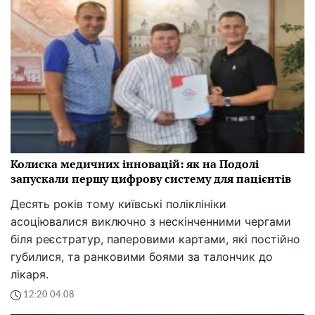
Колиска медичних інновацій: як на Подолі
запускали першу цифрову систему для пацієнтів
Десять років тому київські поліклініки
асоціювалися виключно з нескінченними чергами
біля реєстратур, паперовими картами, які постійно
губилися, та ранковими боями за талончик до
лікаря.
12:20 04.08