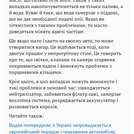
маслі, що сильно псує його. Також у таких
випадках накопичуватиметься не тільки паливо, а
й вода. Буває й таке, що вода замерзає у піддоні,
що не дає необхідної подачі олії. Якщо ви
зіткнулися з такими проблемами, то масло
доведеться міняти вдвічі частіше.
Ще якщо мало їздити на своєму авто, то може
утворитися нагар. Це відбувається тоді, коли
двигун працює у непрогрітому стані. Це говорить
про те, що свічки, клапани та камера згоряння
покриваються чадом і виникнуть проблеми з
поршневими кільцями.
Крім цього, в цих випадках можуть виникнути і
такі проблеми в зимовий час: ушкоджується
нейтралізатор, забивається фільтр сажі, замерзає
вихлопна система, розряджається аккумулятор і
розвивається корозія.
Читайте також:
Водіїв попередили: в Україні запроваджується
європейський порядок страхування автомобілів.