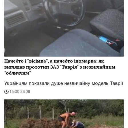
Начебто і "вісімка", а начебто іномарка: як
виглядав прототип ЗАЗ "Таврія" з незвичайним
"обличчям"
Українцям показали дуже незвичайну модель Таврії
15:00 28.08