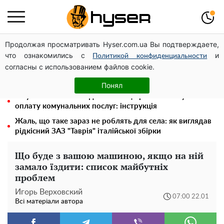
Продолжая просматривать Hyser.com.ua Вы подтверждаете,
Гола Олена Тополя у цікавих позах змусила відвисати
что ознакомились с
и
щелепи: злив відео – було лише початком
Политикой конфиденциальности
согласны с использованием файлов cookie.
"Холостячка" Ксенія Мішина перестаралася і блиснула
зоною бікіні: надто широко розсунула
Понял
Як учасник бойових дій може оформити пільгу на
оплату комунальних послуг: інструкція
Жаль, що таке зараз не роблять для села: як виглядав
рідкісний ЗАЗ "Таврія" італійської збірки
Що буде з вашою машиною, якщо на ній
замало їздити: список майбутніх
проблем
Игорь Верховский
07:00 22.01
Всі матеріали автора