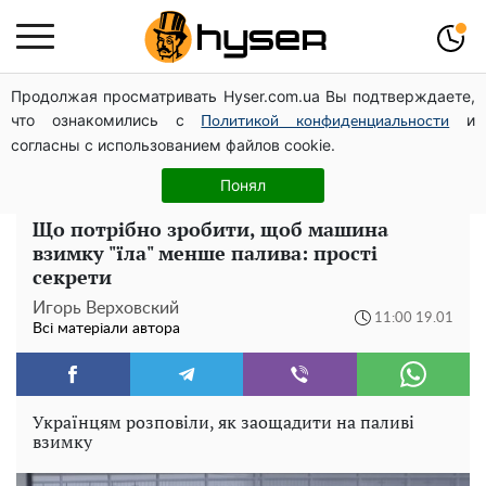
Продолжая просматривать Hyser.com.ua Вы подтверждаете,
На Подолі обговорили розвиток реабілітації та
что ознакомились с
и
рекреації
Политикой конфиденциальности
согласны с использованием файлов cookie.
Повністю гола Анна Трінчер блиснула "принадами":
таких розмірів ви ще не бачили
Понял
Що потрібно зробити, щоб машина
взимку "їла" менше палива: прості
секрети
Игорь Верховский
11:00 19.01
Всі матеріали автора
Українцям розповіли, як заощадити на паливі
взимку