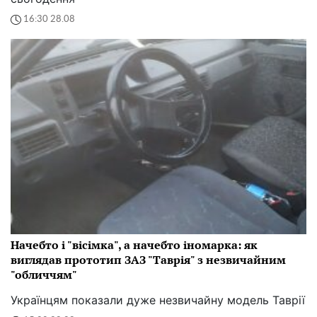
16:30 28.08
Начебто і "вісімка", а начебто іномарка: як
виглядав прототип ЗАЗ "Таврія" з незвичайним
"обличчям"
Українцям показали дуже незвичайну модель Таврії