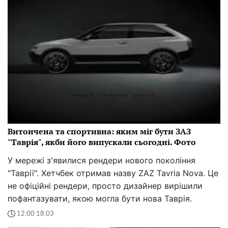
Витончена та спортивна: яким міг бути ЗАЗ
"Таврія", якби його випускали сьогодні. Фото
У мережі з'явилися рендери нового покоління
"Таврії". Хетчбек отримав назву ZAZ Tavria Nova. Це
не офіційні рендери, просто дизайнер вирішили
пофантазувати, якою могла бути нова Таврія.
12:00 18.03