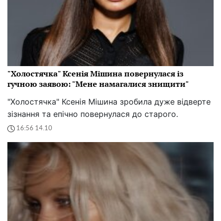
"Холостячка" Ксенія Мішина повернулася із
гучною заявою: "Мене намагалися знищити"
"Холостячка" Ксенія Мішина зробила дуже відверте
зізнання та епічно повернулася до старого.
16:56 14.10