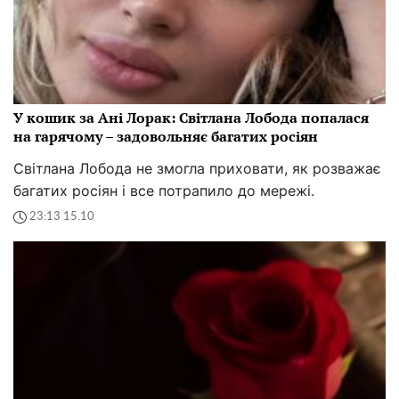
У кошик за Ані Лорак: Світлана Лобода попалася
на гарячому – задовольняє багатих росіян
Світлана Лобода не змогла приховати, як розважає
багатих росіян і все потрапило до мережі.
23:13 15.10