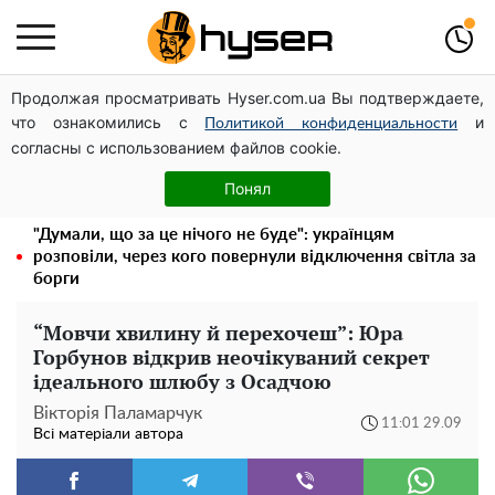
Продолжая просматривать Hyser.com.ua Вы подтверждаете,
Дрони із націнкою: Олександр Конотопський вивів
что ознакомились с
и
мільйони оборонного бюджету через фіктивну фірму в
Политикой конфиденциальности
согласны с использованием файлов cookie.
Естонії
Повністю гола Анна Трінчер блиснула "принадами":
Понял
таких розмірів ви ще не бачили
"Думали, що за це нічого не буде": українцям
розповіли, через кого повернули відключення світла за
борги
“Мовчи хвилину й перехочеш”: Юра
Горбунов відкрив неочікуваний секрет
ідеального шлюбу з Осадчою
Вікторія Паламарчук
11:01 29.09
Всі матеріали автора