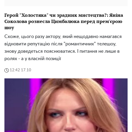
Герой "Холостяка" чи зрадник мистецтва?: Яніна
Соколова рознесла Цимбалюка перед прем'єрою
шоу
Схоже, цього разу актору, який нещодавно намагався
відновити репутацію після "романтичних" телешоу,
знову доведеться пояснюватися. І питання не лише в
ролях - а у власній позиції
12:42 17.10