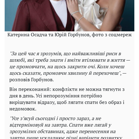
Катерина Осадча та Юрій Горбунов, фото з соцмереж
"За цей час я зрозумів, що найважливіші риси в
шлюбі, які треба знати і вміти втілювати в життя —
це промовчати, на щось закрити очі. Коли хочеш
щось сказати, промовчи хвилину й перехочеш"
, —
розповів Горбунов.
Він переконаний: конфлікти не можна тягнути з
дня в день. Усі непорозуміння потрібно
вирішувати відразу, щоб лягати спати без образ і
недомовок.
"Усе з’ясуй сьогодні і просто зараз, а не
відтерміновуй на завтра. Спати вже лягай у
зрозумілих обставинах, адже перенесення на
завтра лише ускладнює різні варіанти розвитку