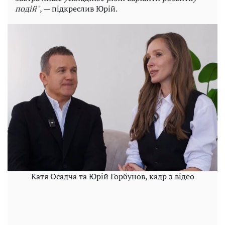
подій"
, — підкреслив Юрій.
Катя Осадча та Юрій Горбунов, кадр з відео