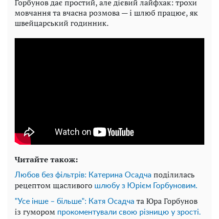
Горбунов дає простий, але дієвий лайфхак: трохи
мовчання та вчасна розмова — і шлюб працює, як
швейцарський годинник.
Читайте також:
поділилась
Любов без фільтрів: Катерина Осадча
рецептом щасливого
шлюбу з Юрієм Горбуновим.
та Юра Горбунов
"Усе інше – більше": Катя Осадча
із гумором
прокоментували свою різницю у зрості.