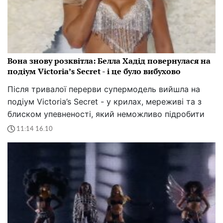
Вона знову розквітла: Белла Хадід повернулася на
подіум Victoria’s Secret - і це було вибухово
Після тривалої перерви супермодель вийшла на
подіум Victoria’s Secret - у крилах, мереживі та з
блиском упевненості, який неможливо підробити
11:14 16.10