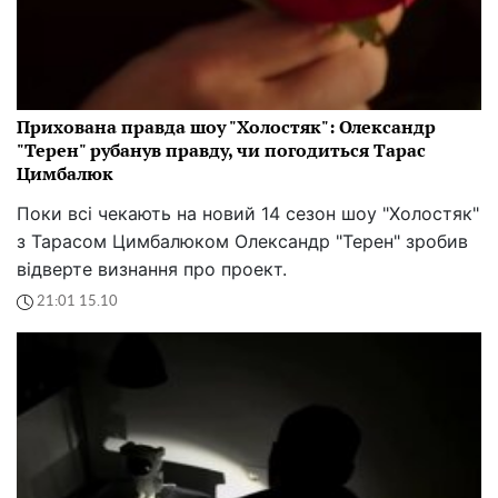
Прихована правда шоу "Холостяк": Олександр
"Терен" рубанув правду, чи погодиться Тарас
Цимбалюк
Поки всі чекають на новий 14 сезон шоу "Холостяк"
з Тарасом Цимбалюком Олександр "Терен" зробив
відверте визнання про проект.
21:01 15.10