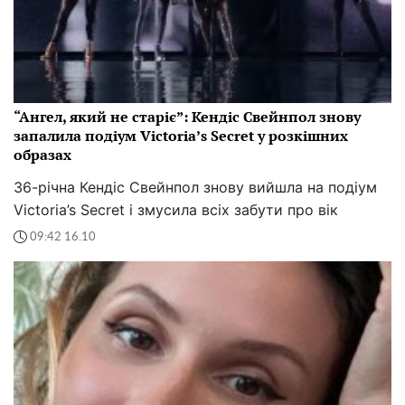
“Ангел, який не старіє”: Кендіс Свейнпол знову
запалила подіум Victoria’s Secret у розкішних
образах
36-річна Кендіс Свейнпол знову вийшла на подіум
Victoria’s Secret і змусила всіх забути про вік
09:42 16.10