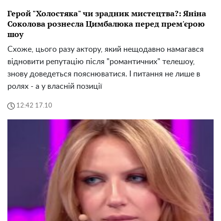
Герой "Холостяка" чи зрадник мистецтва?: Яніна
Соколова рознесла Цимбалюка перед прем'єрою
шоу
Схоже, цього разу актору, який нещодавно намагався
відновити репутацію після "романтичних" телешоу,
знову доведеться пояснюватися. І питання не лише в
ролях - а у власній позиції
12:42 17.10