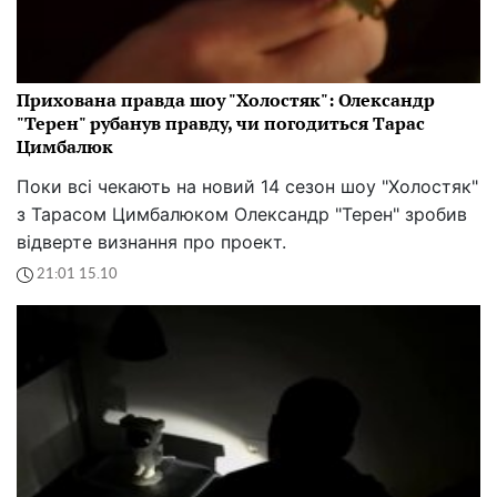
Прихована правда шоу "Холостяк": Олександр
"Терен" рубанув правду, чи погодиться Тарас
Цимбалюк
Поки всі чекають на новий 14 сезон шоу "Холостяк"
з Тарасом Цимбалюком Олександр "Терен" зробив
відверте визнання про проект.
21:01 15.10