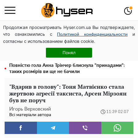
Продолжая просматривать Hyser.com.ua Вы подтверждаете,
Чи може Поштова площа стати головною точкою
что ознакомились с
и
входу до історичного Києва
Политикой конфиденциальности
согласны с использованием файлов cookie.
Павло Прудніков та його дивовижна кар'єра від актора
у російському театрі до номінанта у керівники
Понял
Федерації профспілок
Повністю гола Анна Трінчер блиснула "принадами":
таких розмірів ви ще не бачили
"Вдарив в голову": Тоня Матвієнко стала
жертвою агресії таксиста, Арсен Мірзоян
був не поруч
Игорь Верховский
11:39 02.07
Всі матеріали автора