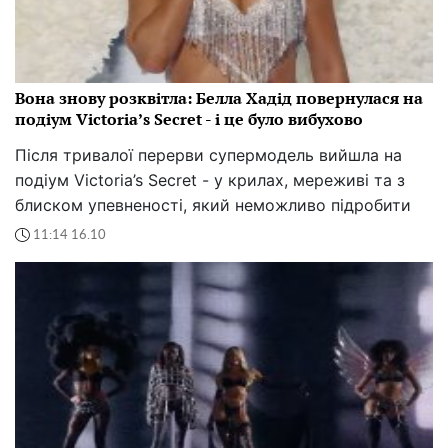
Вона знову розквітла: Белла Хадід повернулася на
подіум Victoria’s Secret - і це було вибухово
Після тривалої перерви супермодель вийшла на
подіум Victoria’s Secret - у крилах, мереживі та з
блиском упевненості, який неможливо підробити
11:14 16.10