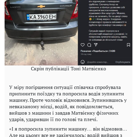
Скрін публікації Тоні Матвієнко
У міру погіршення ситуації співачка спробувала
припинити поїздку та попросила водія зупинити
машину. Проте чоловік відмовився. Зупинившись у
невказаному місці, водій, як повідомляється,
вийшов з машини і завдав Матвієнку фізичних
ударів, ударивши її по голові та плечі.
«І я попросила зупинити машину… він відмовив…
Але на цьому все не закінчилось: водій вийшов з