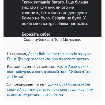
Скрін публікації Тоні Матвієнко
Нагадаємо,
Леся Нікітюк поставила всіх на вуха:
Ганна Трінчер заговорила про пологи та дитину
Раніше «hyser» повідомляв,
Настя Каменських
відстовбурчила попу в цікавій позі: "Файна д*па, а
де Потап"
Як повідомляв «hyser»,
дочка Олі Полякової без
спідньої білизни раптово показала груди крупним
планом: американці потрапляли