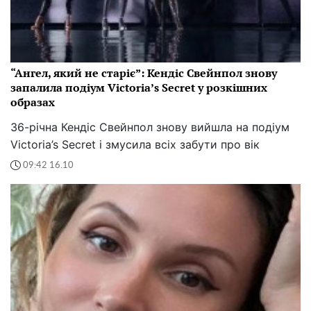
“Ангел, який не старіє”: Кендіс Свейнпол знову
запалила подіум Victoria’s Secret у розкішних
образах
36-річна Кендіс Свейнпол знову вийшла на подіум
Victoria’s Secret і змусила всіх забути про вік
09:42 16.10