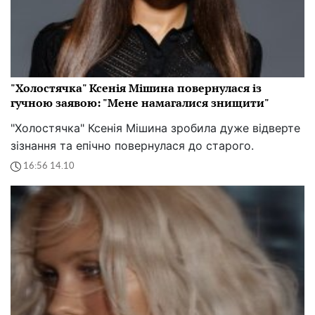
"Холостячка" Ксенія Мішина повернулася із
гучною заявою: "Мене намагалися знищити"
"Холостячка" Ксенія Мішина зробила дуже відверте
зізнання та епічно повернулася до старого.
16:56 14.10