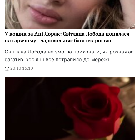
У кошик за Ані Лорак: Світлана Лобода попалася
на гарячому – задовольняє багатих росіян
Світлана Лобода не змогла приховати, як розважає
багатих росіян і все потрапило до мережі.
23:13 15.10