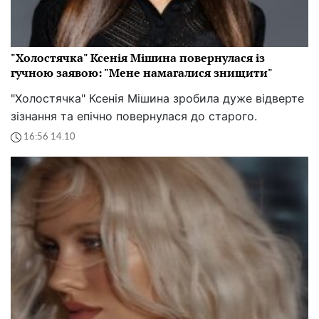
"Холостячка" Ксенія Мішина повернулася із
гучною заявою: "Мене намагалися знищити"
"Холостячка" Ксенія Мішина зробила дуже відверте
зізнання та епічно повернулася до старого.
16:56 14.10