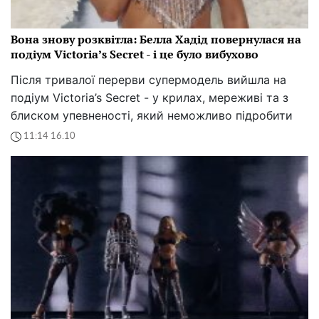
Вона знову розквітла: Белла Хадід повернулася на
подіум Victoria’s Secret - і це було вибухово
Після тривалої перерви супермодель вийшла на
подіум Victoria’s Secret - у крилах, мереживі та з
блиском упевненості, який неможливо підробити
11:14 16.10