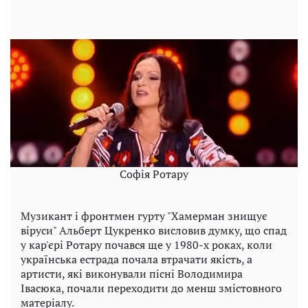
Софія Ротару
Музикант і фронтмен гурту "Хамерман знищує
віруси" Альберт Цукренко висловив думку, що спад
у кар'єрі Ротару почався ще у 1980-х роках, коли
українська естрада почала втрачати якість, а
артисти, які виконували пісні Володимира
Івасюка, почали переходити до менш змістовного
матеріалу.