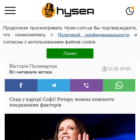
Продолжая просматривать Hyser.com.ua Вы подтверждаете,
"Холостячка" Ксенія Мішина перестаралася і блиснула
что ознакомились с
и
зоною бікіні: надто широко розсунула
Политикой конфиденциальности
согласны с использованием файлов cookie.
Софії Ротару більше немає: відомий
Понял
музикант розповів, чому зникла легенда
Вікторія Паламарчук
15:35 19.05
Всі матеріали автора
Спад у кар'єрі Софії Ротару можна пояснити
поєднанням факторів