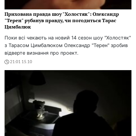
Прихована правда шоу "Холостяк": Олександр
"Терен" рубанув правду, чи погодиться Тарас
Цимбалюк
Поки всі чекають на новий 14 сезон шоу "Холостяк"
з Тарасом Цимбалюком Олександр "Терен" зробив
відверте визнання про проект.
21:01 15.10