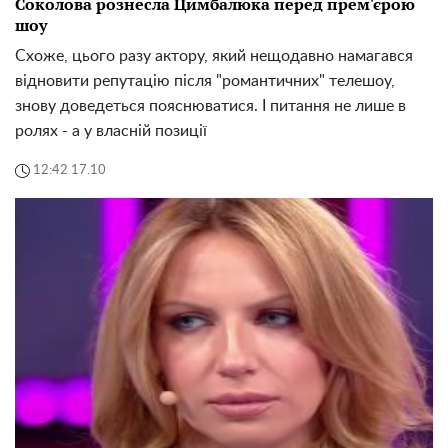
Соколова рознесла Цимбалюка перед прем'єрою
шоу
Схоже, цього разу актору, який нещодавно намагався
відновити репутацію після "романтичних" телешоу,
знову доведеться пояснюватися. І питання не лише в
ролях - а у власній позиції
12:42 17.10