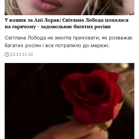
У кошик за Ані Лорак: Світлана Лобода попалася
на гарячому – задовольняє багатих росіян
Світлана Лобода не змогла приховати, як розважає
багатих росіян і все потрапило до мережі.
23:13 15.10