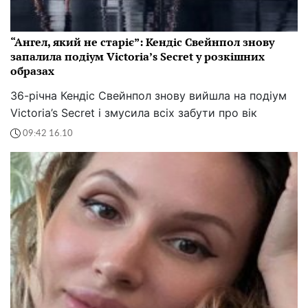
“Ангел, який не старіє”: Кендіс Свейнпол знову
запалила подіум Victoria’s Secret у розкішних
образах
36-річна Кендіс Свейнпол знову вийшла на подіум
Victoria’s Secret і змусила всіх забути про вік
09:42 16.10