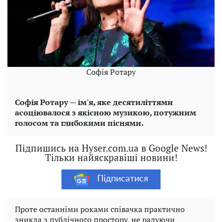
Софія Ротару
Софія Ротару — ім'я, яке десятиліттями
асоціювалося з якісною музикою, потужним
голосом та глибокими піснями.
Підпишись на Hyser.com.ua в Google News!
Тільки найяскравіші новини!
Підписатися
Проте останніми роками співачка практично
зникла з публічного простору, не радуючи