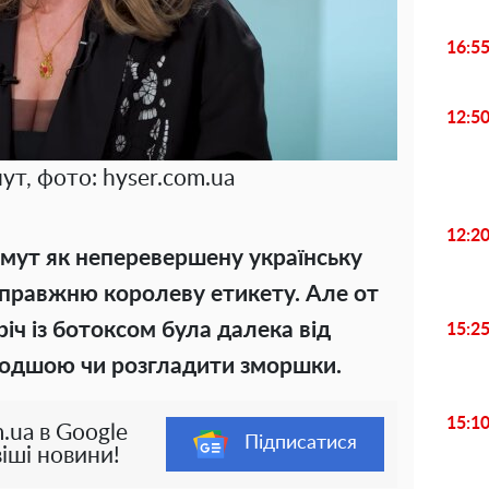
16:5
12:5
т, фото: hyser.com.ua
12:2
ймут як неперевершену українську
справжню королеву етикету. Але от
річ із ботоксом була далека від
15:2
лодшою чи розгладити зморшки.
15:1
.ua в Google
Підписатися
іші новини!