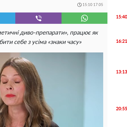
15:10 17.05
15:4
метичні диво-препарати», працює як
бити себе з усіма «знаки часу»
16:2
13:1
20:5