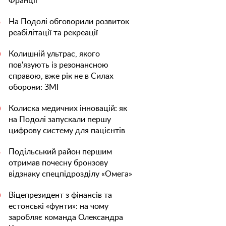
Франції
На Подолі обговорили розвиток
5
реабілітації та рекреації
Колишній ультрас, якого
0
пов'язують із резонансною
справою, вже рік не в Силах
оборони: ЗМІ
Колиска медичних інновацій: як
0
на Подолі запускали першу
цифрову систему для пацієнтів
Подільський район першим
5
отримав почесну бронзову
відзнаку спецпідрозділу «Омега»
Віцепрезидент з фінансів та
0
естонські «фунти»: на чому
заробляє команда Олександра