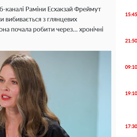
б-каналі Раміни Есхакзай Фреймут
15:4
хи вибивається з глянцевих
 вона почала робити через… хронічні
21:5
09:1
19:1
17:3