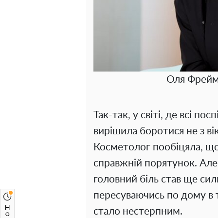
Оля Фрейму
Так-так, у світі, де всі п
вирішила боротися не з ві
Косметолог пообіцяла, що б
справжній порятунок. Але 
головний біль став ще силь
пересуваючись по дому в т
стало нестерпним.