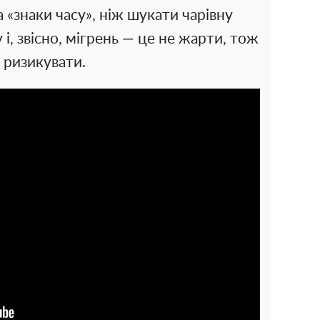
 «знаки часу», ніж шукати чарівну
 і, звісно, мігрень — це не жарти, тож
 ризикувати.