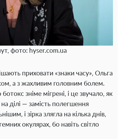
т, фото: hyser.com.ua
оспішають приховати «знаки часу», Ольга
ком, а з жахливим головним болем.
отокс зніме мігрені, і це звучало, як
на ділі — замість полегшення
нішим, і зірка злягла на кілька днів,
емних окулярах, бо навіть світло