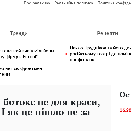
Про редакцію
Редакційна політика
Політика конфіде
Тренди
Рецепти
Павло Прудніков та його див
отопський вивів мільйони
російському театрі до номін
у фірму в Естонії
профспілок
ко не все: фронтмен
упним
Ос
 ботокс не для краси,
 І як це пішло не за
16:3