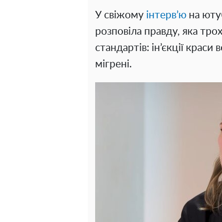
У свіжому
інтерв’ю
на юту
розповіла правду, яка тро
стандартів: ін’єкції краси
мігрені.