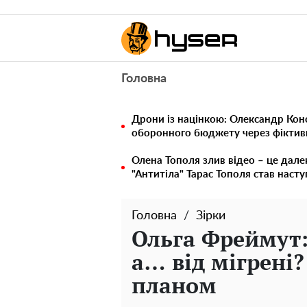
Головна
Дрони із націнкою: Олександр Кон
оборонного бюджету через фіктивн
Олена Тополя злив відео – це дале
"Антитіла" Тарас Тополя став наст
Головна
Зірки
Ольга Фреймут:
а… від мігрені?
планом