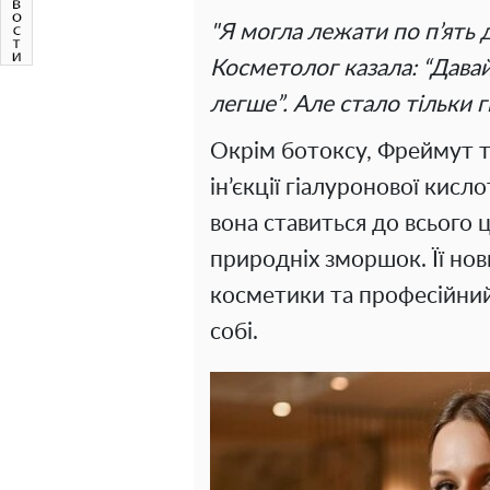
"Я могла лежати по п’ять 
Косметолог казала: “Давай
легше”. Але стало тільки г
Окрім ботоксу, Фреймут т
ін’єкції гіалуронової кис
вона ставиться до всього 
природніх зморшок. Її нов
косметики та професійний
собі.