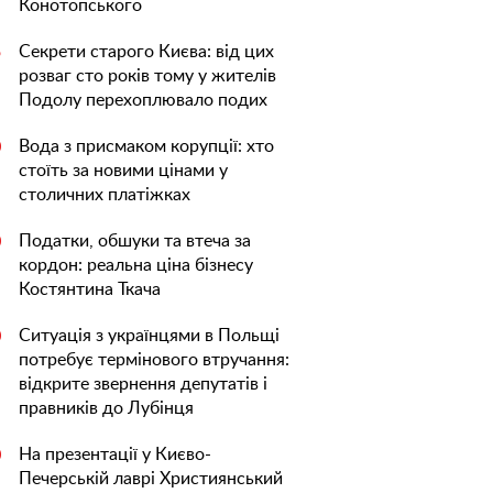
Конотопського
Секрети старого Києва: від цих
5
розваг сто років тому у жителів
Подолу перехоплювало подих
Вода з присмаком корупції: хто
0
стоїть за новими цінами у
столичних платіжках
Податки, обшуки та втеча за
0
кордон: реальна ціна бізнесу
Костянтина Ткача
Ситуація з українцями в Польщі
0
потребує термінового втручання:
відкрите звернення депутатів і
правників до Лубінця
На презентації у Києво-
0
Печерській лаврі Християнський