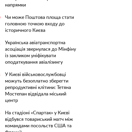
напрямки
Чи може Поштова площа стати
0
головною точкою входу до
історичного Києва
Українська авіатранспортна
1
асоціація звернулася до Мінфіну
із закликом уніфікувати
оподаткування авіалізингу
У Києві військовослужбовці
3
можуть безоплатно зберегти
репродуктивні клітини: Тетяна
Мостепан відвідала міський
центр
На стадіоні «Спартак» у Києві
5
відбувся товариський матч між
командами посольств США та