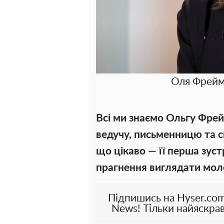
Оля Фрейму
Всі ми знаємо Ольгу Фре
ведучу, письменницю та 
що цікаво — її перша зуст
прагнення виглядати мо
Підпишись на Hyser.com
News! Тільки найяскрав