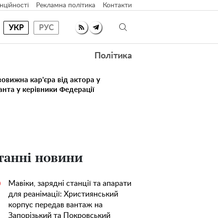
нційності
Рекламна політика
Контакти
УКР
РУС
Політика
овижна кар'єра від актора у
анта у керівники Федерації
танні новини
Мавіки, зарядні станції та апарати
0
для реанімації: Християнський
корпус передав вантаж на
Запорізький та Покровський