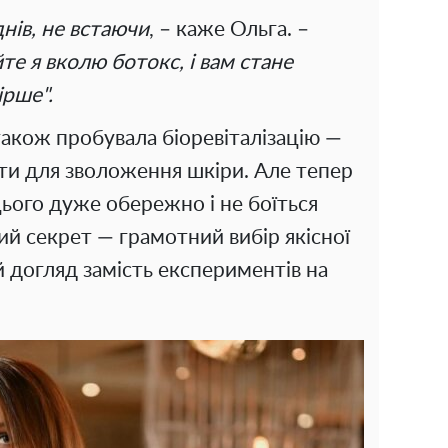
днів, не встаючи
, – каже Ольга. –
те я вколю ботокс, і вам стане
ірше".
акож пробувала біоревіталізацію —
лоти для зволоження шкіри. Але тепер
цього дуже обережно і не боїться
ий секрет — грамотний вибір якісної
 догляд замість експериментів на