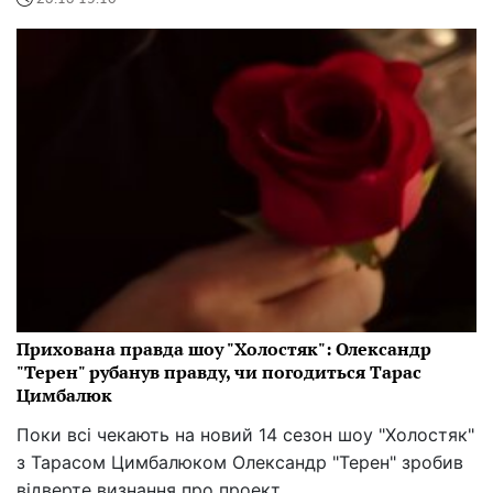
Прихована правда шоу "Холостяк": Олександр
"Терен" рубанув правду, чи погодиться Тарас
Цимбалюк
Поки всі чекають на новий 14 сезон шоу "Холостяк"
з Тарасом Цимбалюком Олександр "Терен" зробив
відверте визнання про проект.