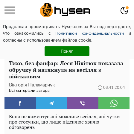
Продолжая просматривать Hyser.com.ua Вы подтверждаете,
Олена Тополя злив відео – це далеко не все: фронтмен
что ознакомились с
и
"Антитіла" Тарас Тополя став наступним
Политикой конфиденциальности
согласны с использованием файлов cookie.
"Холостячка" Ксенія Мішина перестаралася і блиснула
зоною бікіні: надто широко розсунула
Понял
Тихо, без фанфар: Леся Нікітюк показала
обручку й натякнула на весілля з
військовим
Вікторія Паламарчук
08:41 20.04
Всі матеріали автора
Вона не коментує ані можливе весілля, ані чутки
про стосунки, що лише підсилює хвилю
обговорень