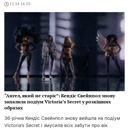
11:14 16.10
“Ангел, який не старіє”: Кендіс Свейнпол знову
запалила подіум Victoria’s Secret у розкішних
образах
36-річна Кендіс Свейнпол знову вийшла на подіум
Victoria’s Secret і змусила всіх забути про вік