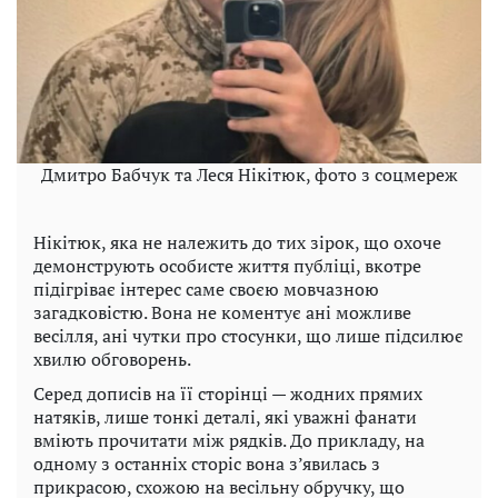
Дмитро Бабчук та Леся Нікітюк, фото з соцмереж
Нікітюк, яка не належить до тих зірок, що охоче
демонструють особисте життя публіці, вкотре
підігріває інтерес саме своєю мовчазною
загадковістю. Вона не коментує ані можливе
весілля, ані чутки про стосунки, що лише підсилює
хвилю обговорень.
Серед дописів на її сторінці — жодних прямих
натяків, лише тонкі деталі, які уважні фанати
вміють прочитати між рядків. До прикладу, на
одному з останніх сторіс вона з’явилась з
прикрасою, схожою на весільну обручку, що