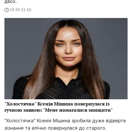
двох.
19:39 15.10
"Холостячка" Ксенія Мішина повернулася із
гучною заявою: "Мене намагалися знищити"
"Холостячка" Ксенія Мішина зробила дуже відверте
зізнання та епічно повернулася до старого.