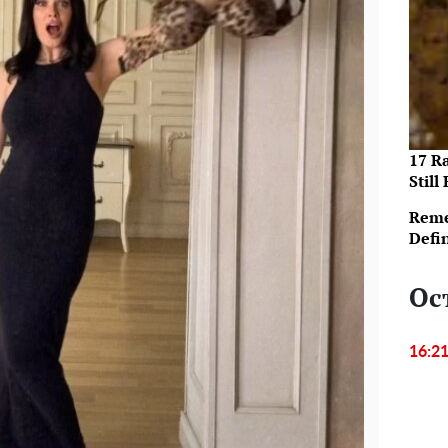
17 R
Still 
Reme
Defi
Ос
16:2