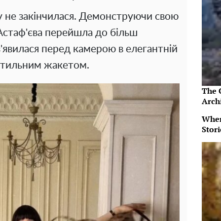
у не закінчилася. Демонструючи свою
, Астаф'єва перейшла до більш
з'явилася перед камерою в елегантній
 стильним жакетом.
The 
Arch
When
Stor