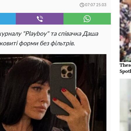
07:07 25.03
журналу "Playboy" та співачка Даша
ковиті форми без фільтрів.
Thes
Spotl