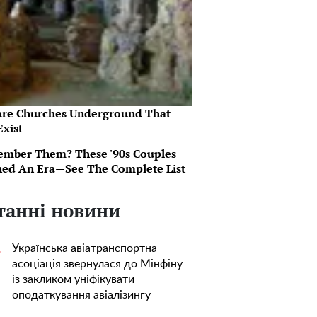
are Churches Underground That
Exist
mber Them? These '90s Couples
ned An Era—See The Complete List
танні новини
Українська авіатранспортна
1
асоціація звернулася до Мінфіну
із закликом уніфікувати
оподаткування авіалізингу