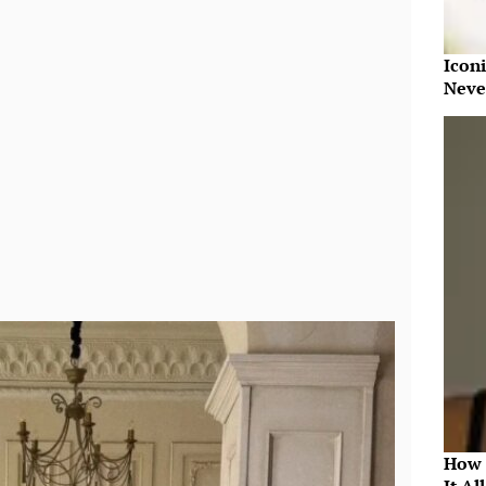
Iconi
Neve
How 