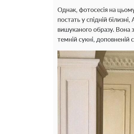
Однак, фотосесія на цьом
постать у спідній білизні
вишуканого образу. Вона 
темній сукні, доповненій