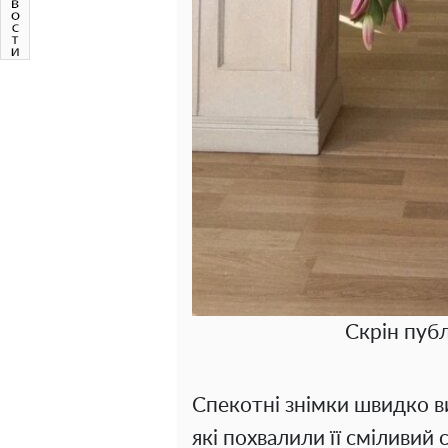
Скрін публ
Спекотні знімки швидко ви
які похвалили її сміливий