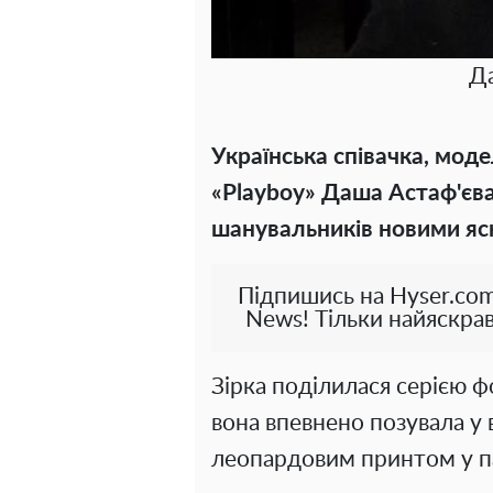
Да
Українська співачка, моде
«
Playboy
» Даша Астаф'єва
шанувальників новими яс
Підпишись на Hyser.com
News! Тільки найяскрав
Зірка поділилася серією ф
вона впевнено позувала у в
леопардовим принтом у п