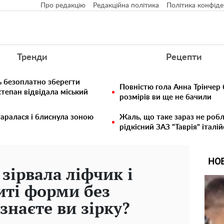
Про редакцію
Редакційна політика
Політика конфіде
Тренди
Рецепти
ь безоплатно зберегти
Повністю гола Анна Трінчер
тепан відвідала міський
розмірів ви ще не бачили
таралася і блиснула зоною
Жаль, що таке зараз не робл
рідкісний ЗАЗ "Таврія" італій
НО
зірвала ліфчик і
иті форми без
ізнаєте ви зірку?