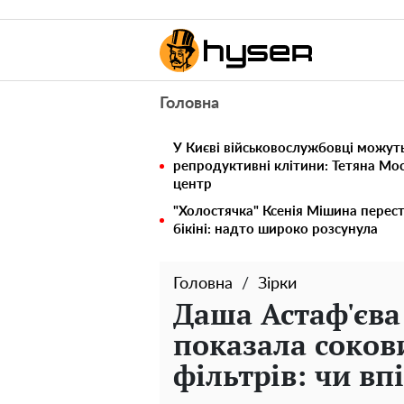
Головна
У Києві військовослужбовці можут
репродуктивні клітини: Тетяна Мос
центр
"Холостячка" Ксенія Мішина перес
бікіні: надто широко розсунула
Головна
Зірки
Даша Астаф'єва 
показала соков
фільтрів: чи вп