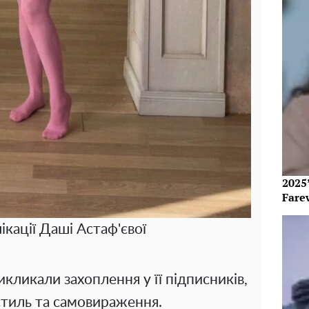
2025’
Fare
ікації Даші Астаф'євої
кликали захоплення у її підписників,
 стиль та самовираження.