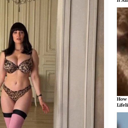
It Al
How 
Lifel