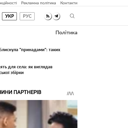
нційності
Рекламна політика
Контакти
УКР
РУС
Політика
 блиснула "принадами": таких
ять для села: як виглядав
ської збірки
ВИНИ ПАРТНЕРІВ