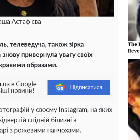
ша Астаф'єва
The 
ль, телеведуча, також зірка
Reve
 знову привернула увагу своїх
кравими образами.
.ua в Google
Підписатися
іші новини!
отографій у своєму Instagram, на яких
ідвертій спідній білизні з
арі з рожевими панчохами.