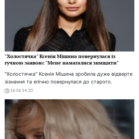
"Холостячка" Ксенія Мішина повернулася із
гучною заявою: "Мене намагалися знищити"
"Холостячка" Ксенія Мішина зробила дуже відверте
зізнання та епічно повернулася до старого.
16:56 14.10