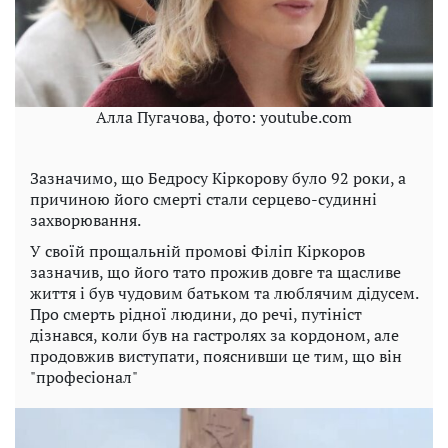
Алла Пугачова, фото: youtube.com
Зазначимо, що Бедросу Кіркорову було 92 роки, а
причиною його смерті стали серцево-судинні
захворювання.
У своїй прощальній промові Філіп Кіркоров
зазначив, що його тато прожив довге та щасливе
життя і був чудовим батьком та люблячим дідусем.
Про смерть рідної людини, до речі, путініст
дізнався, коли був на гастролях за кордоном, але
продовжив виступати, пояснивши це тим, що він
"професіонал"