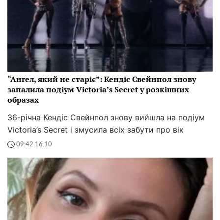
“Ангел, який не старіє”: Кендіс Свейнпол знову
запалила подіум Victoria’s Secret у розкішних
образах
36-річна Кендіс Свейнпол знову вийшла на подіум
Victoria’s Secret і змусила всіх забути про вік
09:42 16.10