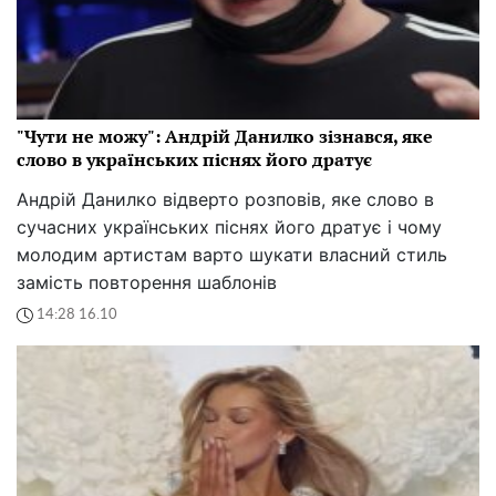
"Чути не можу": Андрій Данилко зізнався, яке
слово в українських піснях його дратує
Андрій Данилко відверто розповів, яке слово в
сучасних українських піснях його дратує і чому
молодим артистам варто шукати власний стиль
замість повторення шаблонів
14:28 16.10