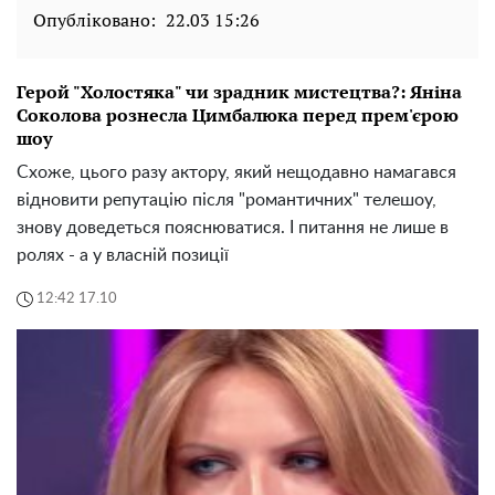
Опубліковано:
22.03 15:26
Герой "Холостяка" чи зрадник мистецтва?: Яніна
Соколова рознесла Цимбалюка перед прем'єрою
шоу
Схоже, цього разу актору, який нещодавно намагався
відновити репутацію після "романтичних" телешоу,
знову доведеться пояснюватися. І питання не лише в
ролях - а у власній позиції
12:42 17.10