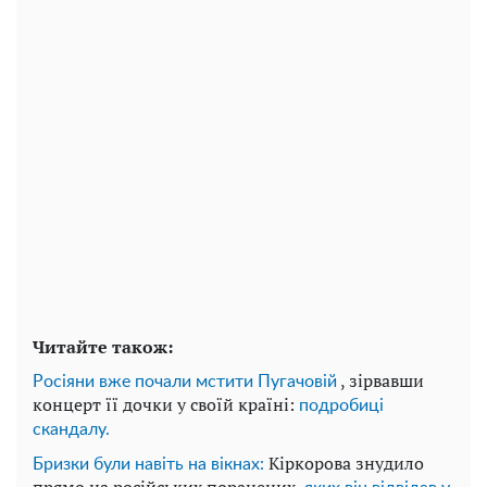
Читайте також:
, зірвавши
Росіяни вже почали мстити Пугачовій
концерт її дочки у своїй країні:
подробиці
скандалу.
Кіркорова знудило
Бризки були навіть на вікнах:
прямо на російських поранених,