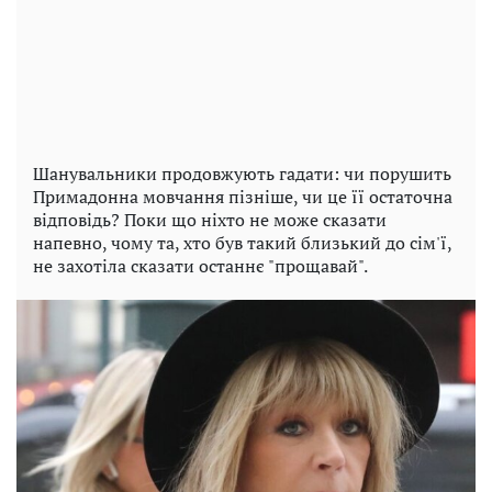
Шанувальники продовжують гадати: чи порушить
Примадонна мовчання пізніше, чи це її остаточна
відповідь? Поки що ніхто не може сказати
напевно, чому та, хто був такий близький до сім'ї,
не захотіла сказати останнє "прощавай".