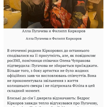
Алла Пугачева и Филипп Киркоров
Алла Пугачева и Филипп Киркоров
В оточенні родини Кіркорових до останнього
сподівалися на її присутність, але, як повідомляє
росЗМІ, помічниця співачки Олена Чупракова
підтвердила: Пугачова не збирається приїжджати.
Більше того, з боку артистки не було жодних
офіційних заяв чи висловлювань співчуттів. Вона
не прокоментувала звільнення з життя
колишнього свекра і не підтримала Філіпа в цей
складний момент.
Близькі до сім'ї джерела відзначають: Бедрос
Кіркоров завжди тепло відгукувався про Пугачову,