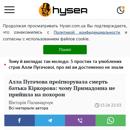
Продолжая просматривать Hyser.com.ua Вы подтверждаете,
Дрони із націнкою: Олександр Конотопський вивів
что ознакомились с
и
мільйони оборонного бюджету через фіктивну фірму в
Политикой конфиденциальности
согласны с использованием файлов cookie.
Естонії
Новий притулок для осколків ОПЗЖ: як "Партія миру"
Понял
Новинського знову з'явилася в інформаційному полі
Тому й виглядає так молодо: 5 простих та улюблених
страв Алли Пугачової, про які ви достеменно не знали
Алла Пугачова проігнорувала смерть
батька Кіркорова: чому Примадонна не
прийшла на похорон
Вікторія Паламарчук
15:26 22.03
Всі матеріали автора