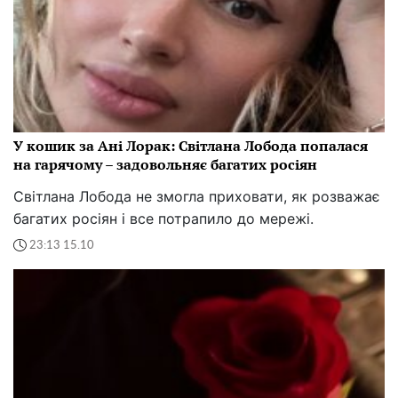
У кошик за Ані Лорак: Світлана Лобода попалася
на гарячому – задовольняє багатих росіян
Світлана Лобода не змогла приховати, як розважає
багатих росіян і все потрапило до мережі.
23:13 15.10