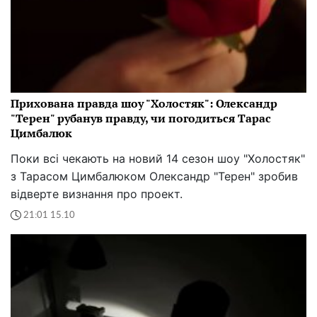
Прихована правда шоу "Холостяк": Олександр
"Терен" рубанув правду, чи погодиться Тарас
Цимбалюк
Поки всі чекають на новий 14 сезон шоу "Холостяк"
з Тарасом Цимбалюком Олександр "Терен" зробив
відверте визнання про проект.
21:01 15.10