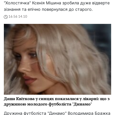
"Холостячка" Ксенія Мішина зробила дуже відверте
зізнання та епічно повернулася до старого.
16:56 14.10
Даша Квіткова у синцях показалася у лікарні: що з
дружиною молодого футболіста "Динамо"
Дружина футболіста "Динамо" Володимира Бражка