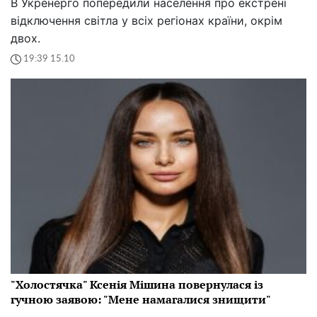
В Укренерго попередили населення про екстрені
відключення світла у всіх регіонах країни, окрім
двох.
19:39 15.10
"Холостячка" Ксенія Мішина повернулася із
гучною заявою: "Мене намагалися знищити"