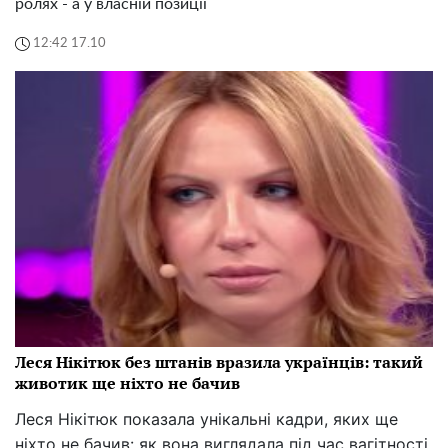
ролях - а у власній позиції
12:42 17.10
Леся Нікітюк без штанів вразила українців: такий
животик ще ніхто не бачив
Леся Нікітюк показала унікальні кадри, яких ще
ніхто не бачив: як вона виглядала під час вагітності.