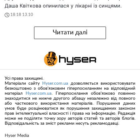
Даша Квіткова опинилася у лікарні із синцями.
18:18 13.10
Читати далі
Усі права захищені.
Матеріали сайту
Hyser.com.ua
дозволяється використовувати
безкоштовно з обов'язковим гіперпосиланням на відповідний
матеріал
Hyser.com.ua
. Гіперпосилання обов'язково повинно
знаходитися не нижче другого абзацу незалежно від повного
або часткового використання матеріалів. Порушення даних
умов буде розцінюватися як порушення захищаемих законом
прав інтелектуальної власності і права на інформацію. Редакція
може не поділяти точку зору авторів статей та авторів блогів.
Відповідальність за зміст реклами несуть рекламодавці.
Hyser Media