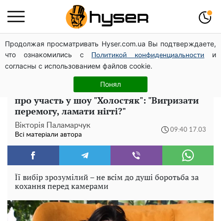
Продолжая просматривать Hyser.com.ua Вы подтверждаете,
Дрони із націнкою: Олександр Конотопський вивів
что ознакомились с
и
мільйони оборонного бюджету через фіктивну фірму в
Политикой конфиденциальности
согласны с использованием файлов cookie.
Естонії
Понял
Відома блогерка "Худе Стерво" розповіла
про участь у шоу "Холостяк": "Вигризати
перемогу, ламати нігті?"
Вікторія Паламарчук
09:40 17.03
Всі матеріали автора
Її вибір зрозумілий – не всім до душі боротьба за
кохання перед камерами