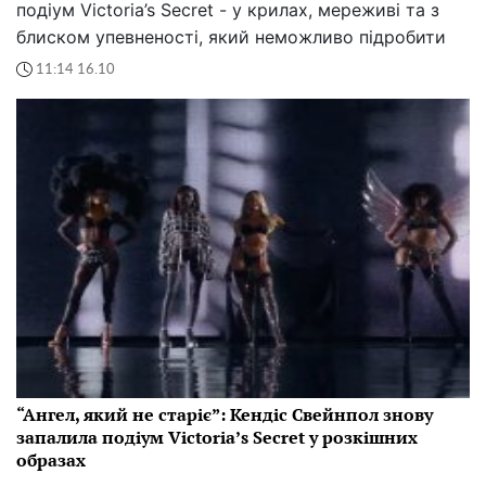
подіум Victoria’s Secret - у крилах, мереживі та з
блиском упевненості, який неможливо підробити
11:14 16.10
“Ангел, який не старіє”: Кендіс Свейнпол знову
запалила подіум Victoria’s Secret у розкішних
образах