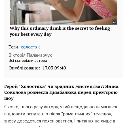
Теги:
холостяк
Вікторія Паламарчук
Всі матеріали автора
Опубліковано:
17.03 09:40
Герой "Холостяка" чи зрадник мистецтва?: Яніна
Соколова рознесла Цимбалюка перед прем'єрою
шоу
Схоже, цього разу актору, який нещодавно намагався
відновити репутацію після "романтичних" телешоу,
знову доведеться пояснюватися. І питання не лише в