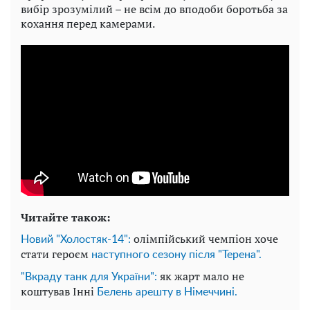
вибір зрозумілий – не всім до вподоби боротьба за
кохання перед камерами.
Читайте також:
олімпійський чемпіон хоче
Новий "Холостяк-14":
стати героєм
наступного сезону після "Терена".
як жарт мало не
"Вкраду танк для України":
коштував Інні
Белень арешту в Німеччині.