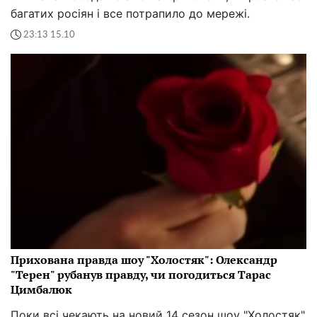
багатих росіян і все потрапило до мережі.
23:13 15.10
Прихована правда шоу "Холостяк": Олександр
"Терен" рубанув правду, чи погодиться Тарас
Цимбалюк
Поки всі чекають на новий 14 сезон шоу "Холостяк"