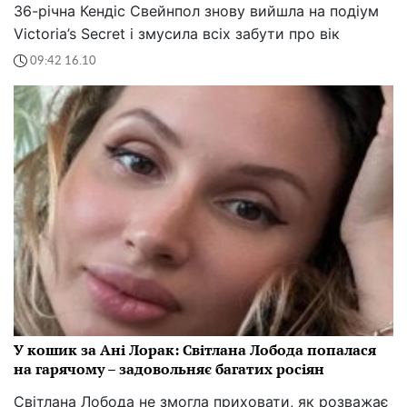
36-річна Кендіс Свейнпол знову вийшла на подіум
Victoria’s Secret і змусила всіх забути про вік
09:42 16.10
У кошик за Ані Лорак: Світлана Лобода попалася
на гарячому – задовольняє багатих росіян
Світлана Лобода не змогла приховати, як розважає