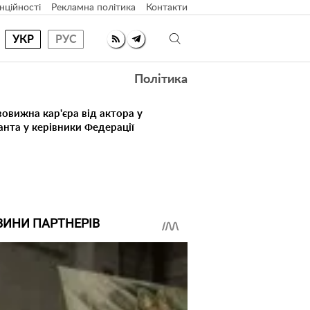
нційності
Рекламна політика
Контакти
УКР
РУС
Політика
овижна кар'єра від актора у
анта у керівники Федерації
ВИНИ ПАРТНЕРІВ