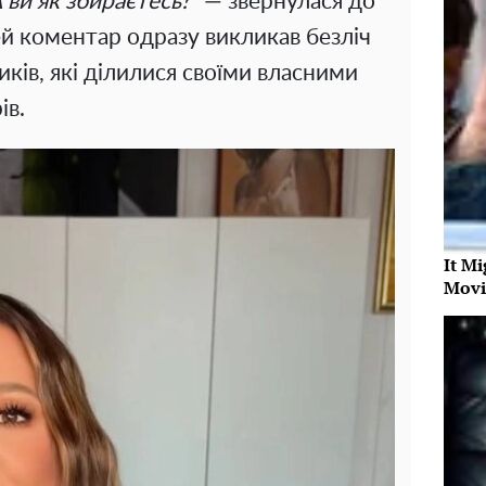
А ви як збираєтесь?"
— звернулася до
Цей коментар одразу викликав безліч
ків, які ділилися своїми власними
ів.
It Mi
Movi