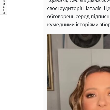
"Дівчата, такі ми дівчата. 
своєї аудиторії Наталія. 
обговорень серед підписни
кумедними історіями збор