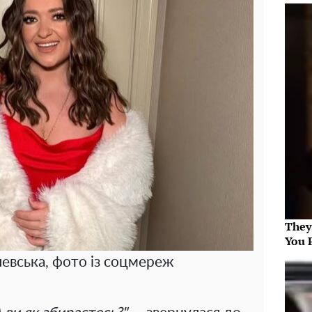
They
You 
евська, фото із соцмереж