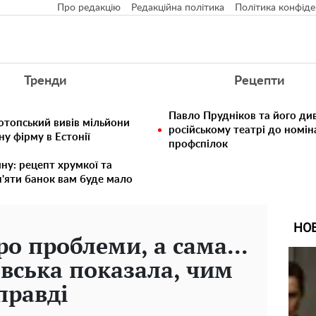
Про редакцію
Редакційна політика
Політика конфіде
Тренди
Рецепти
Павло Прудніков та його див
отопський вивів мільйони
російському театрі до номін
у фірму в Естонії
профспілок
ину: рецепт хрумкої та
п'яти банок вам буде мало
НО
о проблеми, а сама...
вська показала, чим
правді