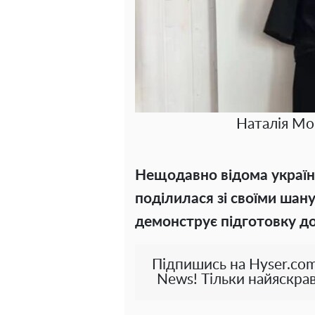
Наталія Мог
Нещодавно відома україн
поділилася зі своїми шан
демонструє підготовку до з
Підпишись на Hyser.com
News! Тільки найяскрав