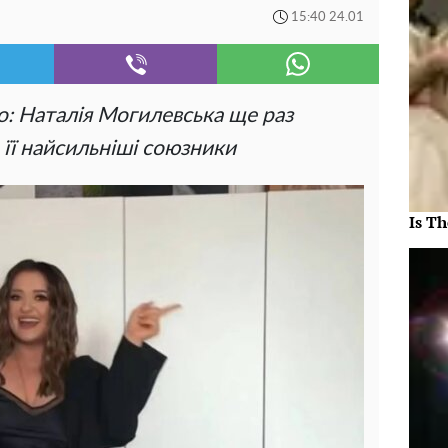
15:40 24.01
: Наталія Могилевська ще раз
 її найсильніші союзники
Is Th