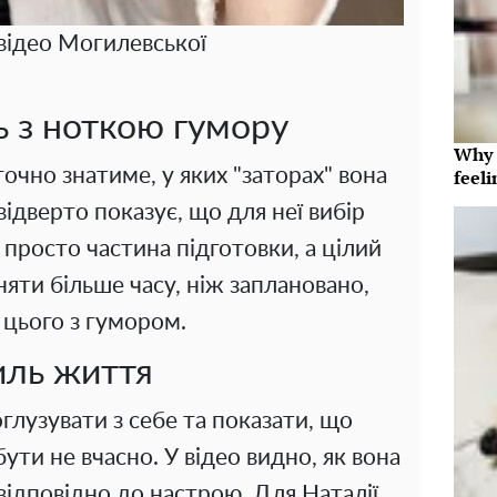
 відео Могилевської
ь з ноткою гумору
Why t
очно знатиме, у яких "заторах" вона
feeli
ідверто показує, що для неї вибір
 просто частина підготовки, а цілий
няти більше часу, ніж заплановано,
 цього з гумором.
иль життя
глузувати з себе та показати, що
бути не вчасно. У відео видно, як вона
відповідно до настрою. Для Наталії