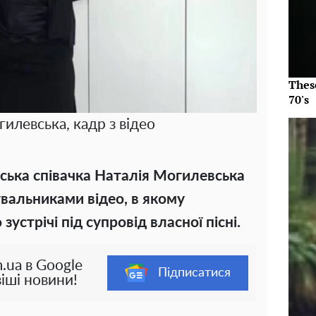
Thes
70's
илевська, кадр з відео
ська співачка Наталія Могилевська
увальниками відео, в якому
устрічі під супровід власної пісні.
.ua в Google
Підписатися
іші новини!