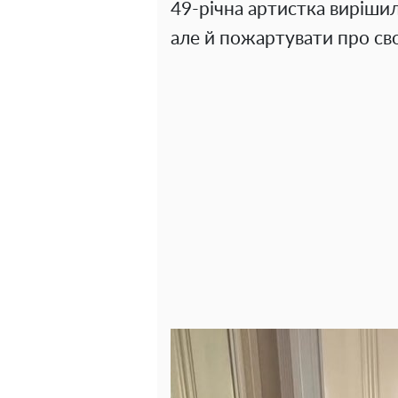
49-річна артистка вирішил
але й пожартувати про св