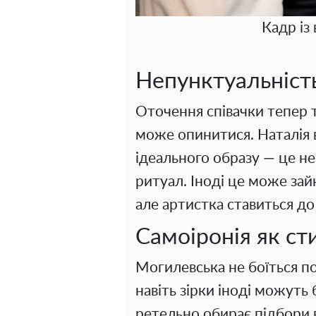
Кадр із
Непунктуальніст
Оточення співачки тепер т
може опинитися. Наталія в
ідеального образу — це не
ритуал. Іноді це може зай
але артистка ставиться до
Самоіронія як ст
Могилевська не боїться по
навіть зірки іноді можуть 
ретельно обирає підбори 