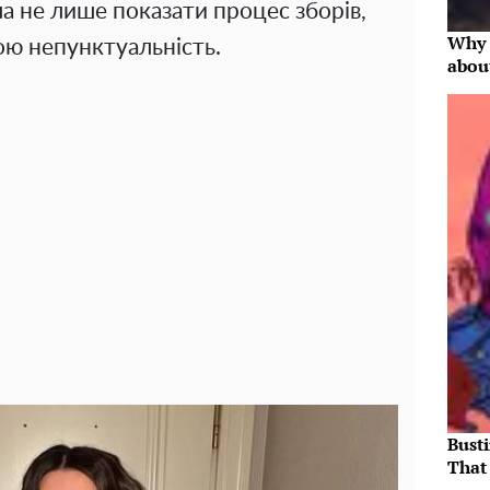
а не лише показати процес зборів,
Why 
ою непунктуальність.
abou
Bust
That 