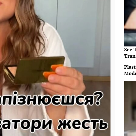
See T
Tran
Plast
Mode