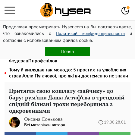
Продолжая просматривать Hyser.com.ua Вы подтверждаете,
Дрони із націнкою: Олександр Конотопський вивів
что ознакомились с
и
мільйони оборонного бюджету через фіктивну фірму в
Политикой конфиденциальности
согласны с использованием файлов cookie.
Естонії
Павло Прудніков та його дивовижна кар'єра від актора
Понял
у російському театрі до номінанта у керівники
Федерації профспілок
Тому й виглядає так молодо: 5 простих та улюблених
страв Алли Пугачової, про які ви достеменно не знали
Притягла свою кошлату «зайчику» до
бару: рум'яна Даша Астаф'єва в трендовій
спідній білизні трохи переборщила з
одкровеннями
Оксана Сонькова
19:00 28.01
Всі матеріали автора