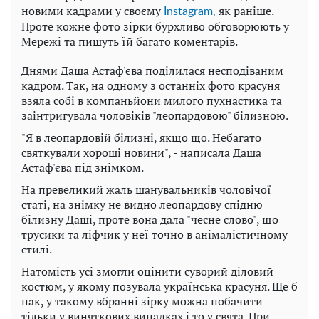
новими кадрами у своєму
як раніше.
Instagram,
Проте кожне фото зірки бурхливо обговорюють у
Мережі та пишуть їй багато коментарів.
Днями Даша Астаф'єва поділилася несподіваним
кадром. Так, на одному з останніх фото красуня
взяла собі в компаньйони милого пухнастика та
заінтригувала чоловіків "леопардовою" білизною.
"Я в леопардовій білизні, якщо що. Небагато
святкували хороші новини", - написала Даша
Астаф'єва під знімком.
На превеликий жаль шанувальників чоловічої
статі, на знімку не видно леопардову спідню
білизну Даші, проте вона дала "чесне слово", що
трусики та ліфчик у неї точно в анімалістичному
стилі.
Натомість усі змогли оцінити суворий діловий
костюм, у якому позувала українська красуня. Ще б
пак, у такому вбранні зірку можна побачити
тільки у виняткових випадках і то у свята. При