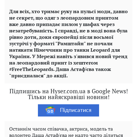
Для всіх, хто тримає руку на пульсі моди, давно
не секрет, що одяг з леопардовим принтом
вже давно припадає пилом у шафах через
незатребуваність. І справді, не в моді вона була
рівно доти, доки європейці після восьмої
зустрічі у форматі "Рамштайн" не почали
натякати Німеччини про танки Leopard для
України. У Мережі навіть з'явився новий тренд
на леопардовий принт із хештегом
#FreeTheLeopards. Даша Астаф'єва також
"приєдналася" до акції.
Підпишись на Hyser.com.ua в Google News!
Тільки найяскравіші новини!
Підписатися
Останнім часом співачка, актриса, модель та
волонтер Даша Астаф'єва не надто часто ділиться