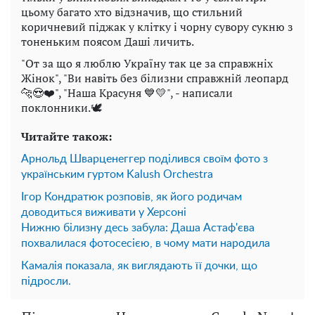
цьому багато хто відзначив, що стильний
коричневий піджак у клітку і чорну сувору сукню з
тоненьким поясом Даші личить.
"От за що я люблю Україну так це за справжніх
Жінок", "Ви навіть без білизни справжній леопард
🐆😍❤️", "Наша Красуня 💙💛", - написали
поклонники.🕊
Читайте також:
Арнольд Шварценеггер поділився своїм фото з
українським гуртом Kalush Orchestra
Ігор Кондратюк розповів, як його родичам
доводиться виживати у Херсоні
Нижню білизну десь забула: Даша Астаф'єва
похвалилася фотосесією, в чому мати народила
Камалія показала, як виглядають її дочки, що
підросли.