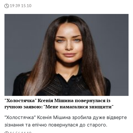
19:39 15.10
"Холостячка" Ксенія Мішина повернулася із
гучною заявою: "Мене намагалися знищити"
"Холостячка" Ксенія Мішина зробила дуже відверте
зізнання та епічно повернулася до старого.