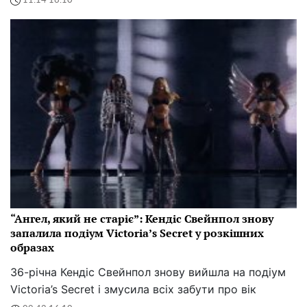
11:14 16.10
“Ангел, який не старіє”: Кендіс Свейнпол знову
запалила подіум Victoria’s Secret у розкішних
образах
36-річна Кендіс Свейнпол знову вийшла на подіум
Victoria’s Secret і змусила всіх забути про вік