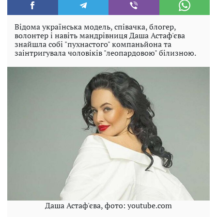
Відома українська модель, співачка, блогер,
волонтер і навіть мандрівниця Даша Астаф'єва
знайшла собі "пухнастого" компаньйона та
заінтригувала чоловіків "леопардовою" білизною.
Даша Астаф'єва, фото: youtube.com