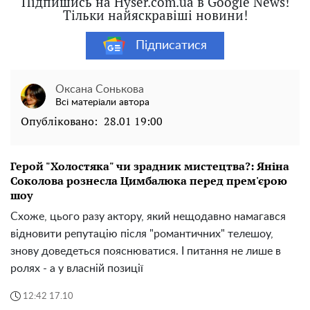
Підпишись на Hyser.com.ua в Google News!
Тільки найяскравіші новини!
Підписатися
Оксана Сонькова
Всі матеріали автора
Опубліковано:
28.01 19:00
Герой "Холостяка" чи зрадник мистецтва?: Яніна
Соколова рознесла Цимбалюка перед прем'єрою
шоу
Схоже, цього разу актору, який нещодавно намагався
відновити репутацію після "романтичних" телешоу,
знову доведеться пояснюватися. І питання не лише в
ролях - а у власній позиції
12:42 17.10