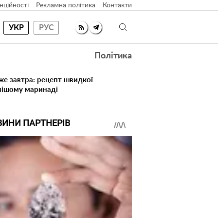
нційності
Рекламна політика
Контакти
УКР
РУС
Політика
же завтра: рецепт швидкої
нішому маринаді
ВИНИ ПАРТНЕРІВ