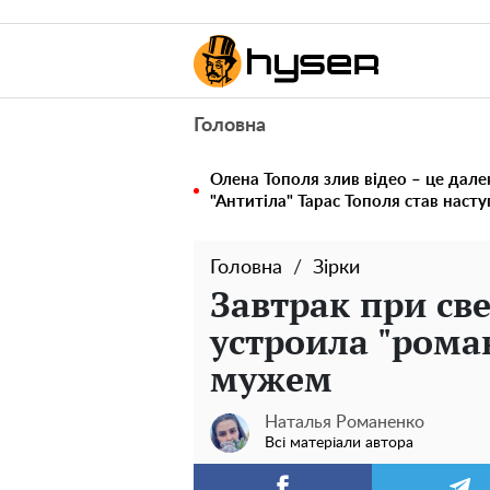
Головна
Олена Тополя злив відео – це дале
"Антитіла" Тарас Тополя став наст
Головна
Зірки
Завтрак при св
устроила "рома
мужем
Наталья Романенко
Всі матеріали автора