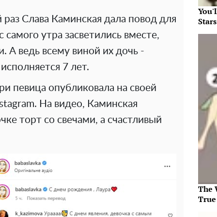
You'
й раз Слава Каминская дала повод для
Star
с самого утра засветились вместе,
и. А ведь всему виной их дочь -
исполняется 7 лет.
ри певица опубликовала на своей
stagram. На видео, Каминская
ке торт со свечами, а счастливый
The 
True