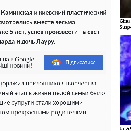
 Каминская и киевский пластический
Gina
смотрелись вместе весьма
Susp
ке 5 лет, успев произвести на свет
арда и дочь Лауру.
.ua в Google
Підписатися
іші новини!
удоражил поклонников творчества
жный этап в жизни целой семьи было
шие супруги стали хорошими
 этом прекрасными родителями.
17 As