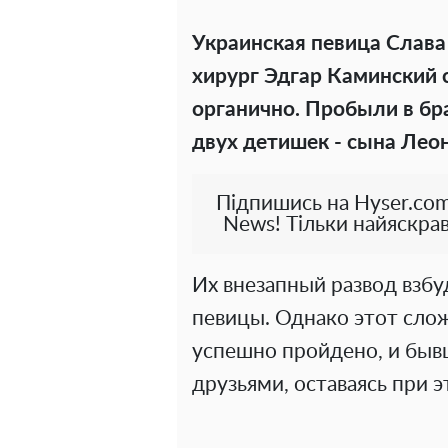
Украинская певица Слава
хирург Эдгар Каминский 
органично. Пробыли в бра
двух детишек - сына Леон
Підпишись на Hyser.com
News! Тільки найяскрав
Их внезапный развод взб
певицы. Однако этот сло
успешно пройдено, и быв
друзьями, оставаясь при