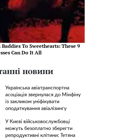
 Baddies To Sweethearts: These 9
sses Can Do It All
танні новини
Українська авіатранспортна
1
асоціація звернулася до Мінфіну
із закликом уніфікувати
оподаткування авіалізингу
У Києві військовослужбовці
3
можуть безоплатно зберегти
репродуктивні клітини: Тетяна