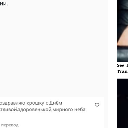
ии.
See T
Tran