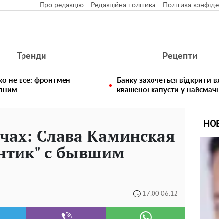
Про редакцію
Редакційна політика
Політика конфіде
Тренди
Рецепти
ко не все: фронтмен
Банку захочеться відкрити в
упним
квашеної капусти у найсмач
НО
ечах: Слава Каминская
нтик" с бывшим
17:00 06.12