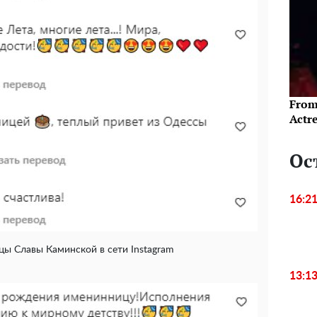
From
Actre
Ос
16:2
ы Славы Каминской в сети Instagram
13:1