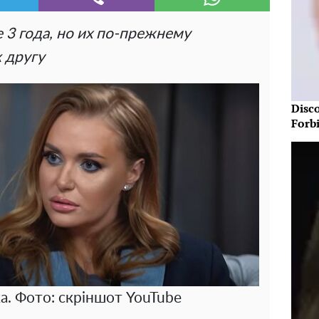
е 3 года, но их по-прежнему
 другу
Disc
Forb
а. Фото: скріншот YouTube