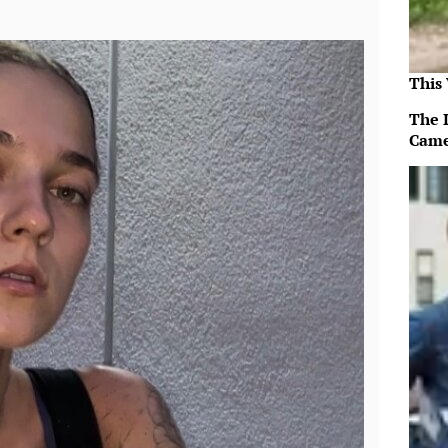
This
The 
Came