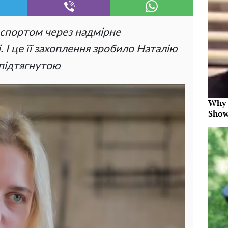
 спортом через надмірне
. І це її захоплення зробило Наталію
 підтягнутою
Why 
Show