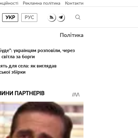
нційності
Рекламна політика
Контакти
УКР
РУС
Політика
буде": українцям розповіли, через
світла за борги
ять для села: як виглядав
ської збірки
ВИНИ ПАРТНЕРІВ