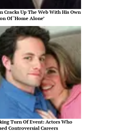
in Cracks Up The Web With His Own
ion Of ‘Home Alone’
king Turn Of Event: Actors Who
ued Controversial Careers