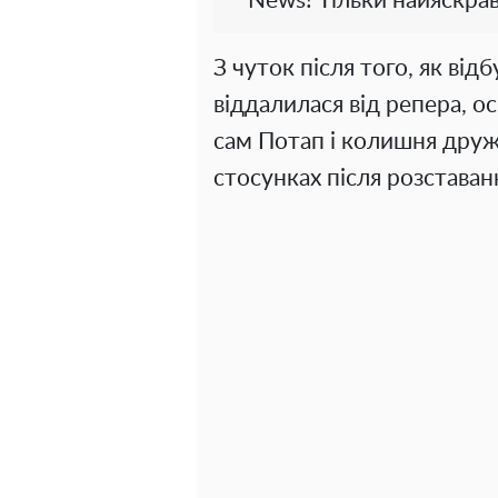
News! Тільки найяскрав
З чуток після того, як від
віддалилася від репера, о
сам Потап і колишня дру
стосунках після розставанн