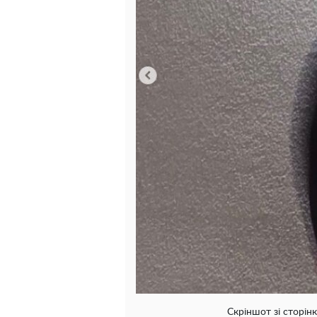
Скріншот зі сторінк