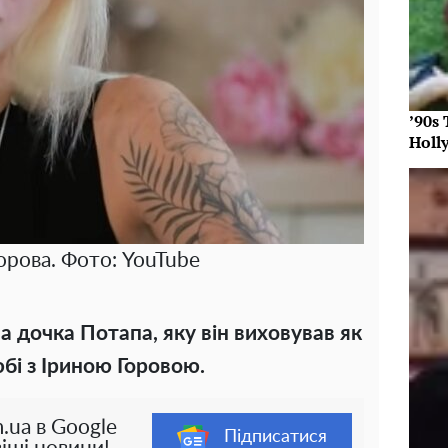
’90s
Holl
орова. Фото: YouTube
а дочка Потапа, яку він виховував як
бі з Іриною Горовою.
.ua в Google
Підписатися