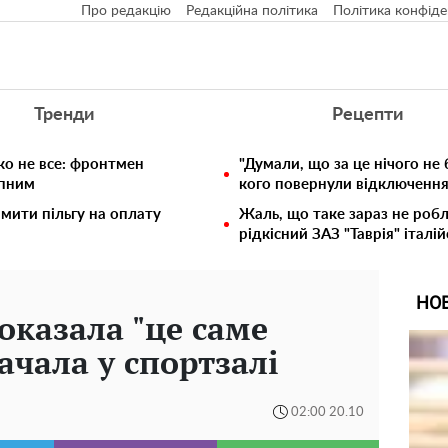
Про редакцію
Редакційна політика
Політика конфіде
Тренди
Рецепти
ко не все: фронтмен
"Думали, що за це нічого не 
упним
кого повернули відключення 
мити пільгу на оплату
Жаль, що таке зараз не робл
рідкісний ЗАЗ "Таврія" італій
НО
оказала "це саме
качала у спортзалі
02:00 20.10