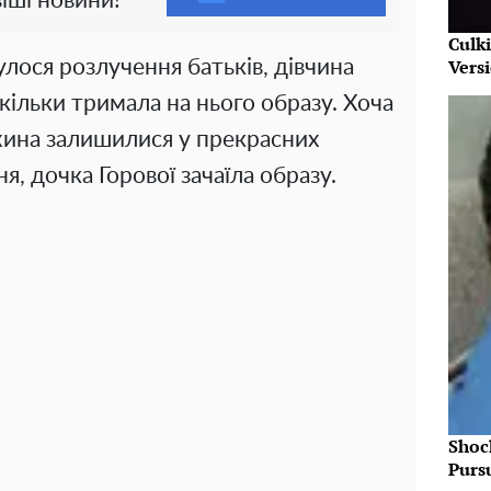
іші новини!
Culk
Vers
булося розлучення батьків, дівчина
скільки тримала на нього образу. Хоча
жина залишилися у прекрасних
я, дочка Горової зачаїла образу.
Shoc
Purs