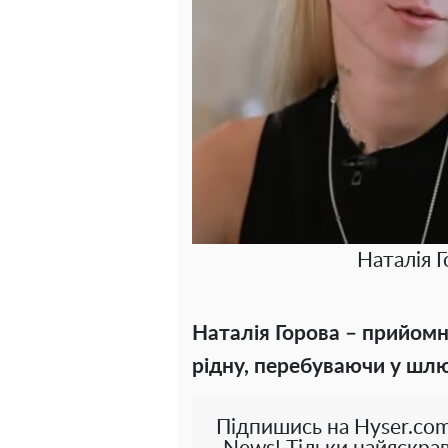
Наталія Г
Наталія Горова – прийомн
рідну, перебуваючи у шлю
Підпишись на Hyser.com