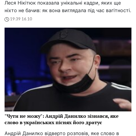
Леся Нікітюк показала унікальні кадри, яких ще
ніхто не бачив: як вона виглядала під час вагітності.
19:39 16.10
"Чути не можу": Андрій Данилко зізнався, яке
слово в українських піснях його дратує
Андрій Данилко відверто розповів, яке слово в