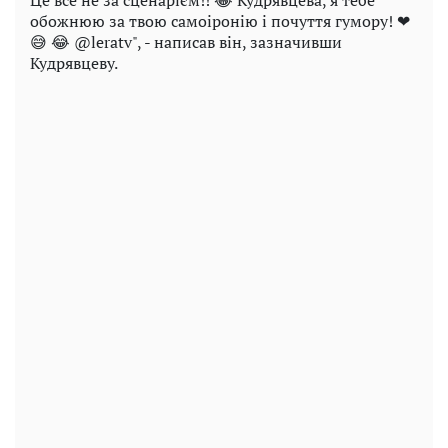
Це все не за сценарієм!! 😂 Кудрявцева, я тебе
обожнюю за твою самоіронію і почуття гумору! ❤ ️
😅 😂 @leratv", - написав він, зазначивши
Кудрявцеву.