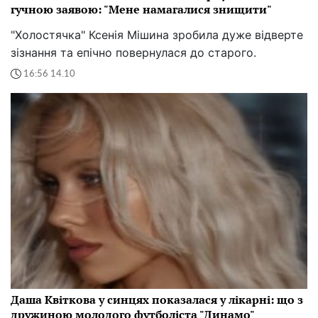
гучною заявою: "Мене намагалися знищити"
"Холостячка" Ксенія Мішина зробила дуже відверте
зізнання та епічно повернулася до старого.
16:56 14.10
Даша Квіткова у синцях показалася у лікарні: що з
дружиною молодого футболіста "Динамо"