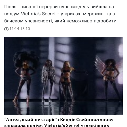
Після тривалої перерви супермодель вийшла на
подіум Victoria’s Secret - у крилах, мереживі та з
блиском упевненості, який неможливо підробити
11:14 16.10
“Ангел, який не старіє”: Кендіс Свейнпол знову
запалила подіум Victoria’s Secret у розкішних