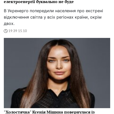
електроенергії буквально не буде
В Укренерго попередили населення про екстрені
відключення світла у всіх регіонах країни, окрім
двох.
19:39 15.10
"Холостячка" Ксенія Мішина повернулася із