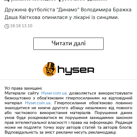
Дружина футболіста "Динамо" Володимира Бражка
Даша Квіткова опинилася у лікарні із синцями.
18:18 13.10
Читати далі
Усі права захищені.
Матеріали сайту
Hyser.com.ua
дозволяється використовувати
безкоштовно з обов'язковим гіперпосиланням на відповідний
матеріал
Hyser.com.ua
. Гіперпосилання обов'язково повинно
знаходитися не нижче другого абзацу незалежно від повного
або часткового використання матеріалів. Порушення даних
умов буде розцінюватися як порушення захищаемих законом
прав інтелектуальної власності і права на інформацію. Редакція
може не поділяти точку зору авторів статей та авторів блогів.
Відповідальність за зміст реклами несуть рекламодавці.