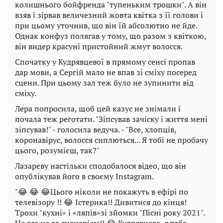
колишнього бойфренда "тупеньким трошки". А він
взяв і зірвав величезний жовта квітка з її голови і
при цьому уточнив, що він їй абсолютно не йде.
Однак конфуз полягав у тому, що разом з квіткою,
він видер красуні пристойний жмут волосся.
Спочатку у Кудрявцевої в прямому сенсі пропав
дар мови, а Сергій мало не впав зі сміху посеред
сцени. При цьому зал теж було не зупинити від
сміху.
Лера попросила, щоб цей казус не знімали і
почала теж реготати. "Зіпсував зачіску і життя мені
зіпсував!" - голосила ведуча. - "Все, хлопців,
коронавірус, волосся сиплються... Я тобі не пробачу
цього, розумієш, так?"
Лазарєву настільки сподобалося відео, що він
опублікував його в своєму Instagram.
"😂 😂 😂Цього ніколи не покажуть в ефірі по
телевізору !! 😂 Істерика!! Дивитися до кінця!
Трохи "кухні» і «ляпів»зі зйомки "Пісні року 2021".