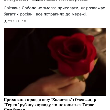
Світлана Лобода не змогла приховати, як розважає
багатих росіян і все потрапило до мережі.
23:13 15.10
Прихована правда шоу "Холостяк": Олександр
"Терен" рубанув правду, чи погодиться Тарас
Цимбалюк