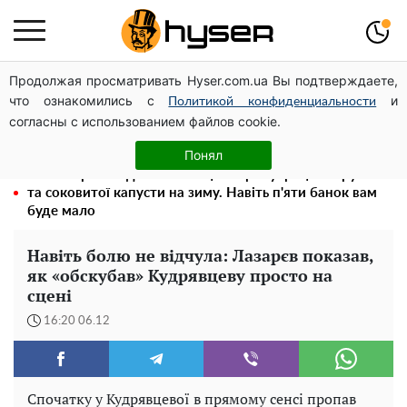
Продолжая просматривать Hyser.com.ua Вы подтверждаете,
Олена Тополя злив відео – це далеко не все: фронтмен
что ознакомились с
и
"Антитіла" Тарас Тополя став наступним
Политикой конфиденциальности
согласны с использованием файлов cookie.
Повністю гола Анна Трінчер блиснула "принадами":
таких розмірів ви ще не бачили
Понял
Весь секрет в одній таблетці аспірину: рецепт хрумкої
та соковитої капусти на зиму. Навіть п'яти банок вам
буде мало
Навіть болю не відчула: Лазарєв показав,
як «обскубав» Кудрявцеву просто на
сцені
16:20 06.12
Спочатку у Кудрявцевої в прямому сенсі пропав