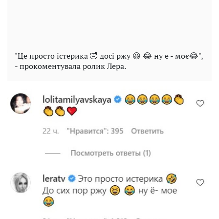
"Це просто істерика 🤣 досі ржу 😆 😂 ну е - моє😂",
- прокоментувала ролик Лера.