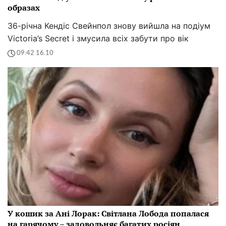
образах
36-річна Кендіс Свейнпол знову вийшла на подіум
Victoria’s Secret і змусила всіх забути про вік
09:42 16.10
У кошик за Ані Лорак: Світлана Лобода попалася
на гарячому – задовольняє багатих росіян