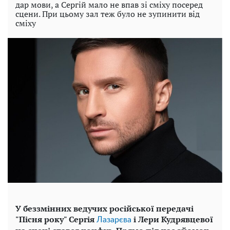
дар мови, а Сергій мало не впав зі сміху посеред
сцени. При цьому зал теж було не зупинити від
сміху
У беззмінних ведучих російської передачі
"Пісня року" Сергія
і Лери Кудрявцевої
Лазарєва