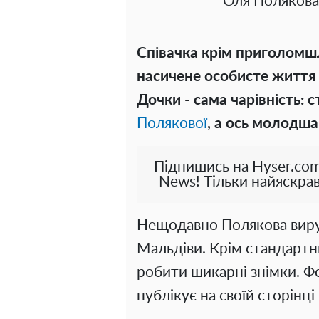
Оля Полякова
Співачка крім приголомшл
насичене особисте життя 
Дочки - сама чарівність: 
Полякової
, а ось молодша
Підпишись на Hyser.com
News! Тільки найяскрав
Нещодавно Полякова виру
Мальдіви. Крім стандартни
робити шикарні знімки. Фо
публікує на своїй сторінці