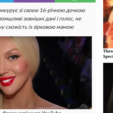
нкурує зі своєю 16-річною дочкою
мшливі зовнішні дані і голос, не
у схожість із зірковою мамою
Thes
Speci