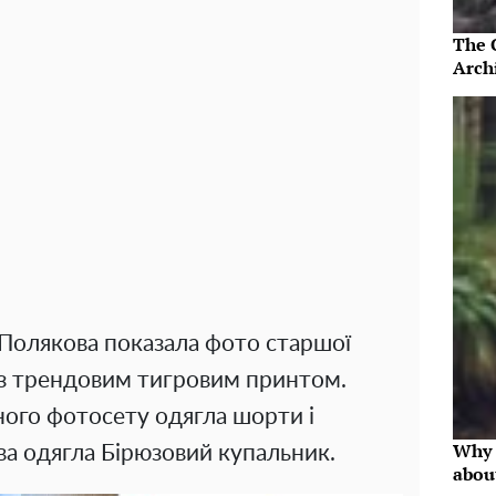
The 
Arch
в Полякова показала фото старшої
 з трендовим тигровим принтом.
ого фотосету одягла шорти і
Why 
а одягла Бірюзовий купальник.
abou