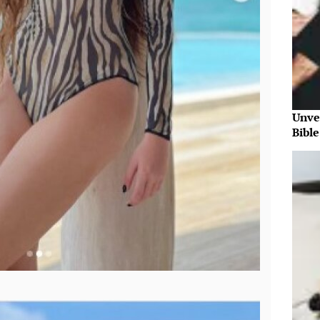
Unve
Bibl