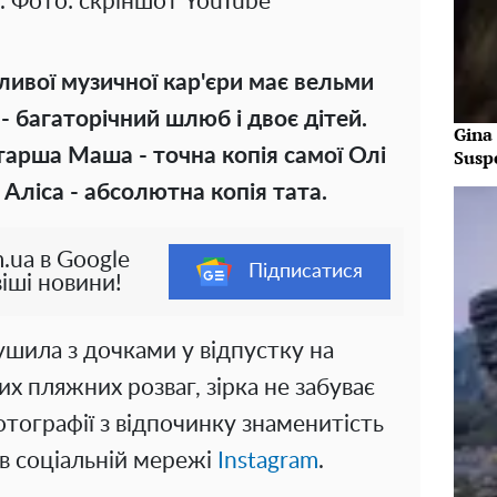
. Фото: скріншот YouTube
ивої музичної кар'єри має вельми
- багаторічний шлюб і двоє дітей.
Gina
старша Маша - точна копія самої Олі
Susp
 Аліса - абсолютна копія тата.
.ua в Google
Підписатися
іші новини!
шила з дочками у відпустку на
х пляжних розваг, зірка не забуває
тографії з відпочинку знаменитість
 в соціальній мережі
Instagram
.