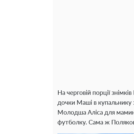
На черговій порції знімкі
дочки Маші в купальнику
Молодша Аліса для мамин
футболку. Сама ж Поляков