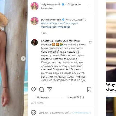
Why 
Show