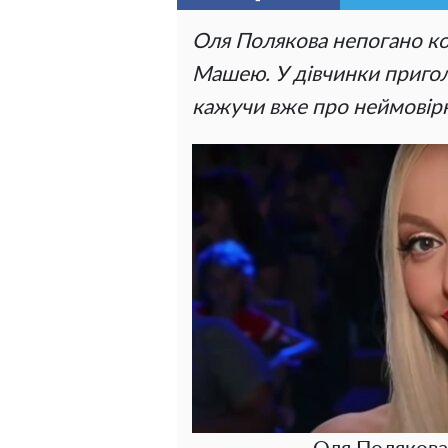
Оля Полякова непогано ко
Машею. У дівчинки приголо
кажучи вже про неймовірн