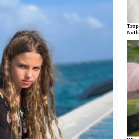
Trop
Noth