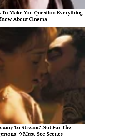
s To Make You Question Everything
Know About Cinema
teamy To Stream? Not For The
gertons! 9 Must-See Scenes