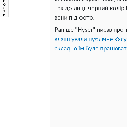
так до лиця чорний колір 
вони під фото.
Раніше "Hyser" писав про 
влаштували публічне з'ясув
складно їм було працюват