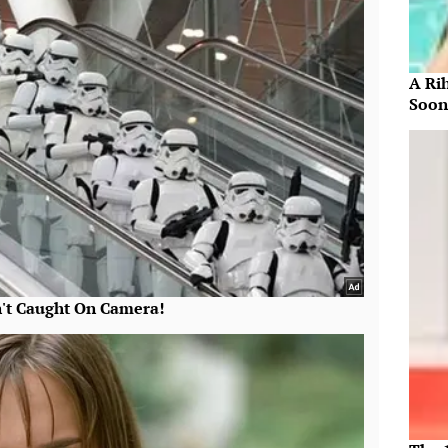
A Ri
Soon