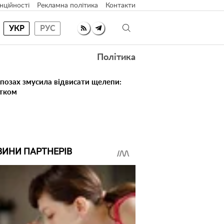
нційності
Рекламна політика
Контакти
УКР
РУС
Політика
 позах змусила відвисати щелепи:
атком
ВИНИ ПАРТНЕРІВ