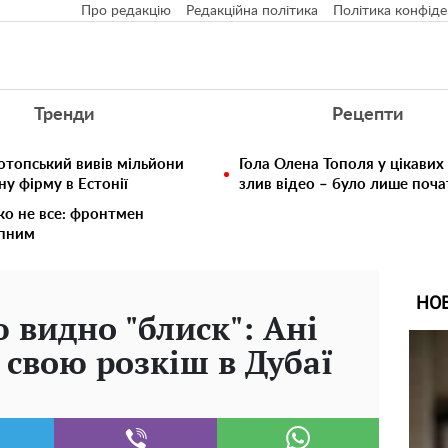
Про редакцію
Редакційна політика
Політика конфіде
Тренди
Рецепти
отопський вивів мільйони
Гола Олена Тополя у цікавих
у фірму в Естонії
злив відео – було лише поч
ко не все: фронтмен
упним
НО
 видно "блиск": Ані
 свою розкіш в Дубаї