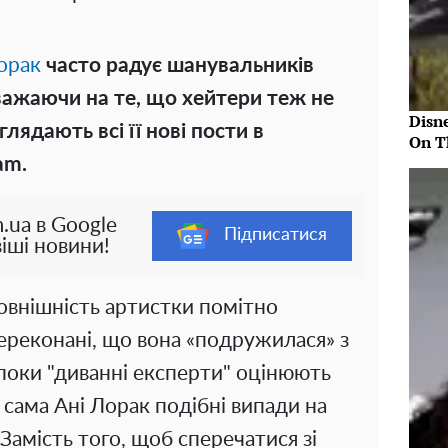
орак
часто радує шанувальників
важаючи на те, що хейтери теж не
Disn
глядають всі її нові пости в
On T
am.
.ua в Google
Підписатися
іші новини!
зовнішність артистки помітно
переконані, що вона «подружилася» з
 поки "диванні експерти" оцінюють
, сама Ані Лорак подібні випади на
Замість того, щоб сперечатися зі