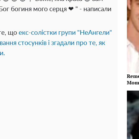
Бог богиня мого серця ❤ ️" - написали
те, що
екс-солістки групи "НеАнгели"
ання стосунків і згадали про те, як
и.
Reme
Mome