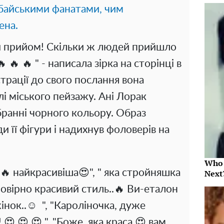
убайськими фанатами, чим
ена.
ий прийом! Скільки ж людей прийшло
 🔥 🔥 " - написала зірка на сторінці в
страції до свого послання вона
лі міського пейзажу. Ані Лорак
бранні чорного кольору. Образ
и її фігури і надихнув фоловерів на
Who 
🔥 найкрасивіша😍", " яка стройняшка
Next
ірно красивий стиль..🔥 Ви-еталон
жінок..☺ ️ ", "Кароліночка, дуже
 😍 😍 😍 ", "Боже, яка краса 😍 вам