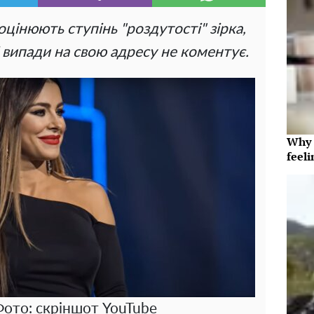
оцінюють ступінь "роздутості" зірка,
 випади на свою адресу не коментує.
Why t
feeli
Фото: скріншот YouTube