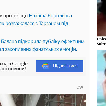
в про те, що
Наташа Корольова
як розважалася з Тарзаном під
Unle
 Балана підкорила публіку ефектним
Sultr
ал захоплених фанатських емоцій.
.ua в Google
Підписатися
іші новини!