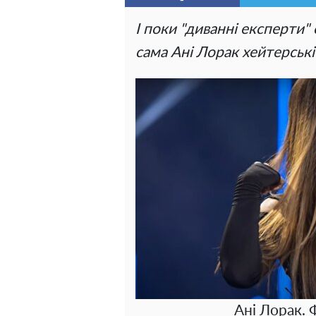
І поки "диванні експерти" 
сама Ані Лорак хейтерські
Ані Лорак. 