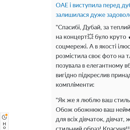
ОАЕ і виступила перед д
залишилася дуже задовол
"Спасибі, Дубай, за тепл
на концерт💥 було круто 🔥
соцмережі. А в якості ілю
розмістила своє фото на т
позувала в елегантному в
вигідно підкреслив принад
компліменти:
"Як же я люблю ваш стиль
Обож обожнюю ваш неймов
для всіх дівчаток, дівчат, 
стильний образ! Красуня!!!