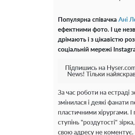
Популярна співачка
Ані Л
ефектними фото. І це нез
дрімають і з цікавістю роз
соціальній мережі Instagr
Підпишись на Hyser.com
News! Тільки найяскрав
За час роботи на естраді 
змінилася і деякі фанати 
пластичними хірургами. І
ступінь "роздутості" зірка
свою адресу не коментує. 