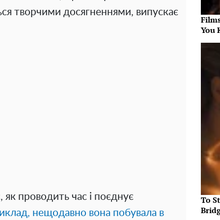
ься творчими досягненнями, випускає
Film
You 
 як проводить час і поєднує
To S
Brid
иклад, нещодавно вона побувала в