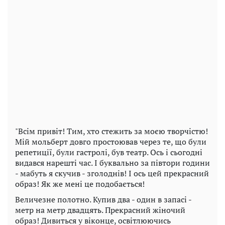
"Всім привіт! Тим, хто стежить за моєю творчістю!
Мій мольберт довго простоював через те, що були
репетиції, були гастролі, був театр. Ось і сьогодні
видався нарешті час. І буквально за півтори години
- мабуть я скучив - зголоднів! І ось цей прекрасний
образ! Як же мені це подобається!
Величезне полотно. Купив два - один в запасі -
метр на метр двадцять. Прекрасний жіночий
образ! Дивиться у віконце, освітлюючись