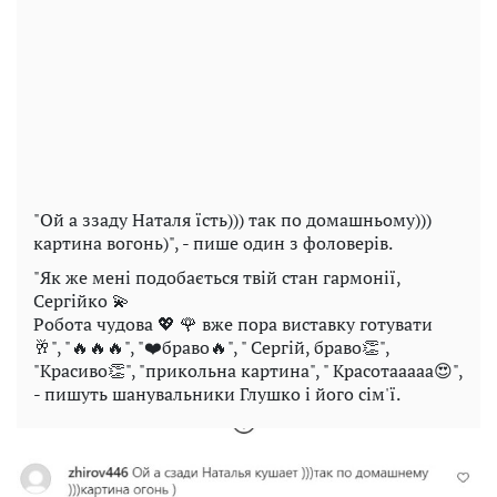
"Ой а ззаду Наталя їсть))) так по домашньому)))
картина вогонь)", - пише один з фоловерів.
"Як же мені подобається твій стан гармонії,
Сергійко 💫
Робота чудова 💖 🌹 вже пора виставку готувати
🥂", "🔥🔥🔥", "❤️браво🔥", " Сергій, браво👏",
"Красиво👏", "прикольна картина", " Красотааааа😍",
- пишуть шанувальники Глушко і його сім'ї.