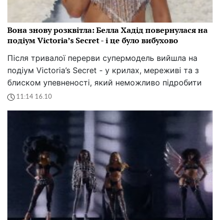
Вона знову розквітла: Белла Хадід повернулася на
подіум Victoria’s Secret - і це було вибухово
Після тривалої перерви супермодель вийшла на
подіум Victoria’s Secret - у крилах, мереживі та з
блиском упевненості, який неможливо підробити
11:14 16.10