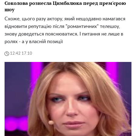
Соколова рознесла Цимбалюка перед прем'єрою
шоу
Схоже, цього разу актору, який нещодавно намагався
відновити репутацію після "романтичних" телешоу,
знову доведеться пояснюватися. І питання не лише в
ролях - а у власній позиції
12:42 17.10