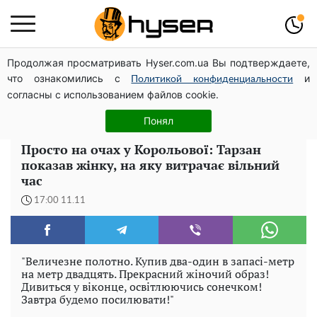
Продолжая просматривать Hyser.com.ua Вы подтверждаете,
Чи може Поштова площа стати головною точкою
что ознакомились с
и
входу до історичного Києва
Политикой конфиденциальности
согласны с использованием файлов cookie.
Олена Тополя злив відео – це далеко не все: фронтмен
"Антитіла" Тарас Тополя став наступним
Понял
Просто на очах у Корольової: Тарзан
показав жінку, на яку витрачає вільний
час
17:00 11.11
"Величезне полотно. Купив два-один в запасі-метр
на метр двадцять. Прекрасний жіночий образ!
Дивиться у віконце, освітлюючись сонечком!
Завтра будемо посилювати!"