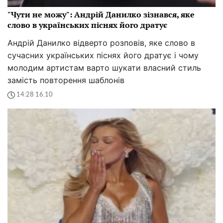
"Чути не можу": Андрій Данилко зізнався, яке
слово в українських піснях його дратує
Андрій Данилко відверто розповів, яке слово в
сучасних українських піснях його дратує і чому
молодим артистам варто шукати власний стиль
замість повторення шаблонів
14:28 16.10