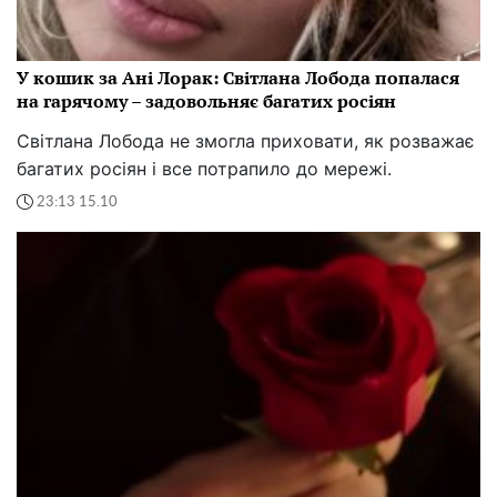
У кошик за Ані Лорак: Світлана Лобода попалася
на гарячому – задовольняє багатих росіян
Світлана Лобода не змогла приховати, як розважає
багатих росіян і все потрапило до мережі.
23:13 15.10