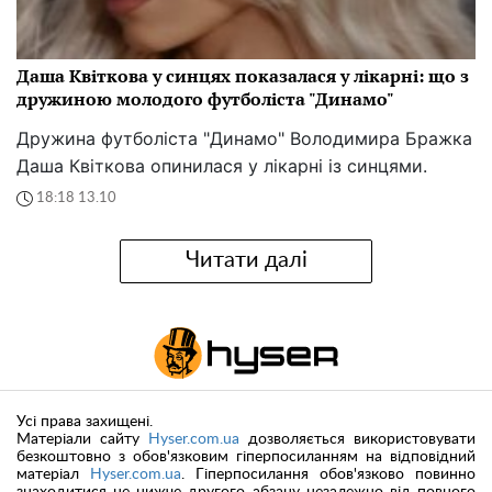
Даша Квіткова у синцях показалася у лікарні: що з
дружиною молодого футболіста "Динамо"
Дружина футболіста "Динамо" Володимира Бражка
Даша Квіткова опинилася у лікарні із синцями.
18:18 13.10
Читати далі
Усі права захищені.
Матеріали сайту
Hyser.com.ua
дозволяється використовувати
безкоштовно з обов'язковим гіперпосиланням на відповідний
матеріал
Hyser.com.ua
. Гіперпосилання обов'язково повинно
знаходитися не нижче другого абзацу незалежно від повного