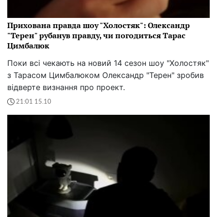
Прихована правда шоу "Холостяк": Олександр
"Терен" рубанув правду, чи погодиться Тарас
Цимбалюк
Поки всі чекають на новий 14 сезон шоу "Холостяк"
з Тарасом Цимбалюком Олександр "Терен" зробив
відверте визнання про проект.
21:01 15.10