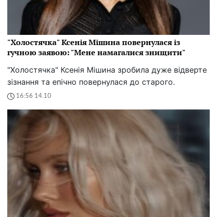
"Холостячка" Ксенія Мішина повернулася із
гучною заявою: "Мене намагалися знищити"
"Холостячка" Ксенія Мішина зробила дуже відверте
зізнання та епічно повернулася до старого.
16:56 14.10