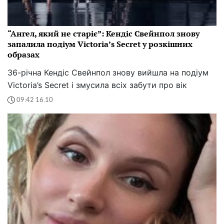
“Ангел, який не старіє”: Кендіс Свейнпол знову
запалила подіум Victoria’s Secret у розкішних
образах
36-річна Кендіс Свейнпол знову вийшла на подіум
Victoria’s Secret і змусила всіх забути про вік
09:42 16.10