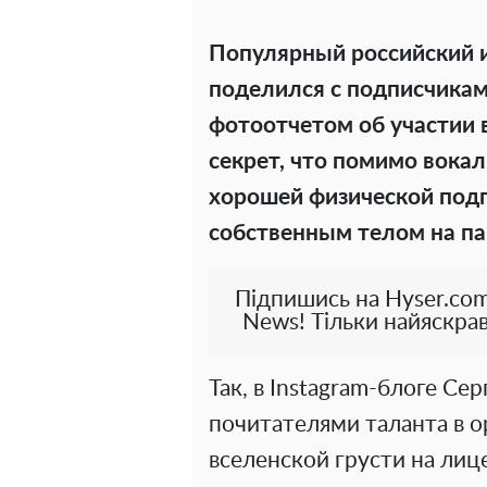
Популярный российский 
поделился с подписчикам
фотоотчетом об участии 
секрет, что помимо вока
хорошей физической подг
собственным телом на па
Підпишись на Hyser.com
News! Тільки найяскрав
Так, в Instagram-блоге Се
почитателями таланта в 
вселенской грусти на лиц