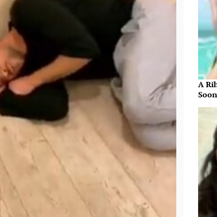
A Ri
Soon