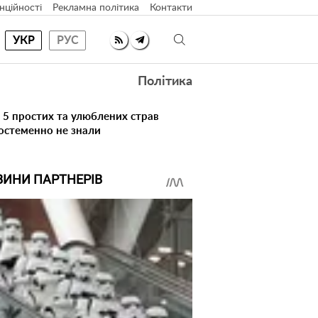
нційності
Рекламна політика
Контакти
УКР
РУС
Політика
 5 простих та улюблених страв
достеменно не знали
ВИНИ ПАРТНЕРІВ