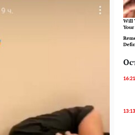
Will
Your
Reme
Defi
Ос
16:2
13:1