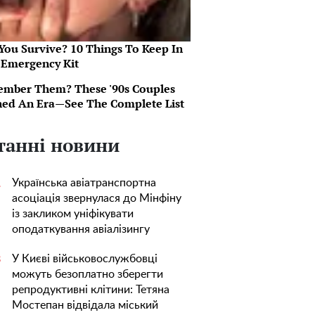
 You Survive? 10 Things To Keep In
 Emergency Kit
mber Them? These '90s Couples
ned An Era—See The Complete List
танні новини
Українська авіатранспортна
1
асоціація звернулася до Мінфіну
із закликом уніфікувати
оподаткування авіалізингу
У Києві військовослужбовці
3
можуть безоплатно зберегти
репродуктивні клітини: Тетяна
Мостепан відвідала міський