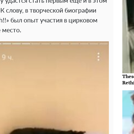
ему удастся стать первым еще и в этом
К слову, в творческой биографии
h!!» был опыт участия в цирковом
 место.
Thes
Reth