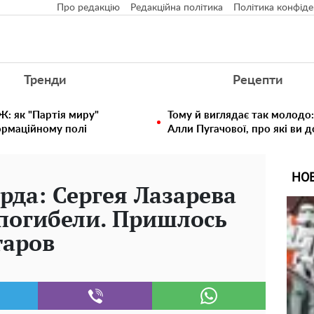
Про редакцію
Редакційна політика
Політика конфіде
Тренди
Рецепти
: як "Партія миру"
Тому й виглядає так молодо:
ормаційному полі
Алли Пугачової, про які ви 
НО
да: Сергея Лазарева
 погибели. Пришлось
таров