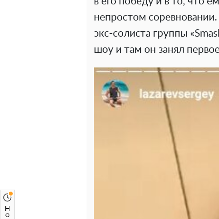
в его победу и в то, что 
непростом соревновании. 
экс-солиста группы «Smas
шоу и там он занял первое