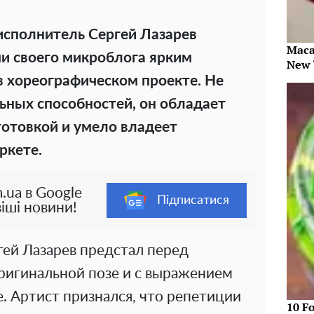
исполнитель Сергей Лазарев
Maca
и своего микроблога ярким
New 
в хореографическом проекте. Не
льных способностей, он обладает
отовкой и умело владеет
ркете.
.ua в Google
Підписатися
іші новини!
ргей Лазарев предстал перед
оригинальной позе и с выражением
е. Артист признался, что репетиции
10 F