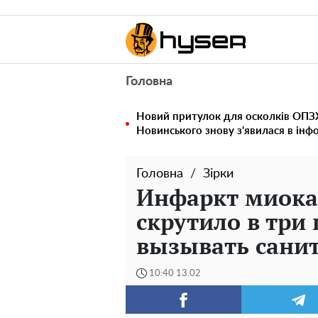
Головна
Новий притулок для осколків ОПЗЖ
Новинського знову з'явилася в інф
Головна
Зірки
Инфаркт миокар
скрутило в три
вызывать сани
10:40 13.02