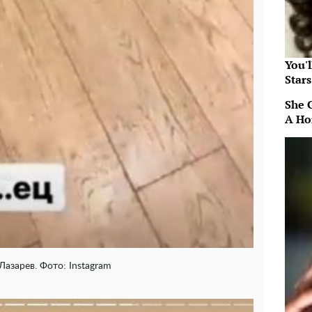
You'
Star
She 
A Ho
Лазарев. Фото: Instagram