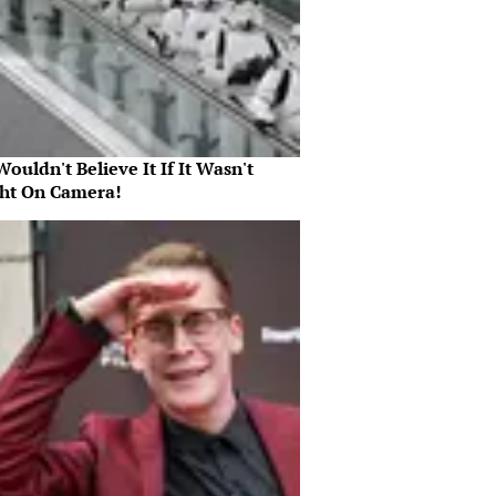
ouldn't Believe It If It Wasn't
ht On Camera!