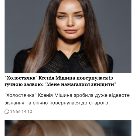
"Холостячка" Ксенія Мішина повернулася із
гучною заявою: "Мене намагалися знищити"
"Холостячка" Ксенія Мішина зробила дуже відверте
зізнання та епічно повернулася до старого.
16:56 14.10