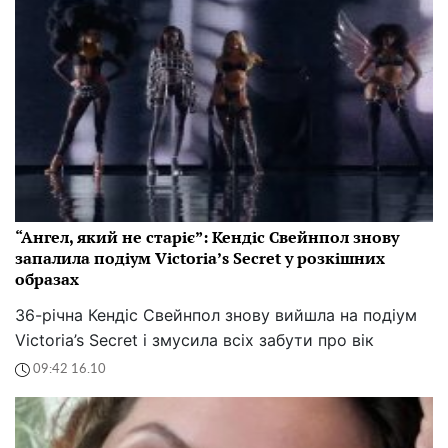
“Ангел, який не старіє”: Кендіс Свейнпол знову
запалила подіум Victoria’s Secret у розкішних
образах
36-річна Кендіс Свейнпол знову вийшла на подіум
Victoria’s Secret і змусила всіх забути про вік
09:42 16.10