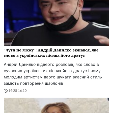
"Чути не можу": Андрій Данилко зізнався, яке
слово в українських піснях його дратує
Андрій Данилко відверто розповів, яке слово в
сучасних українських піснях його дратує і чому
молодим артистам варто шукати власний стиль
замість повторення шаблонів
14:28 16.10