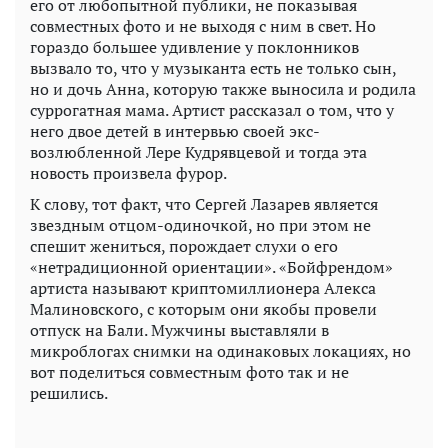
его от любопытной публики, не показывая
совместных фото и не выходя с ним в свет. Но
гораздо большее удивление у поклонников
вызвало то, что у музыканта есть не только сын,
но и дочь Анна, которую также выносила и родила
суррогатная мама. Артист рассказал о том, что у
него двое детей в интервью своей экс-
возлюбленной Лере Кудрявцевой и тогда эта
новость произвела фурор.
К слову, тот факт, что Сергей Лазарев является
звездным отцом-одиночкой, но при этом не
спешит жениться, порождает слухи о его
«нетрадиционной ориентации». «Бойфрендом»
артиста называют криптомиллионера Алекса
Малиновского, с которым они якобы провели
отпуск на Бали. Мужчины выставляли в
микроблогах снимки на одинаковых локациях, но
вот поделиться совместным фото так и не
решились.