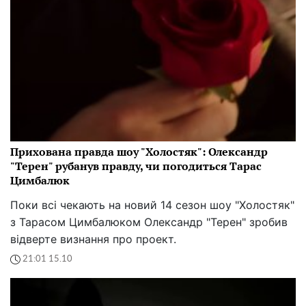
Прихована правда шоу "Холостяк": Олександр
"Терен" рубанув правду, чи погодиться Тарас
Цимбалюк
Поки всі чекають на новий 14 сезон шоу "Холостяк"
з Тарасом Цимбалюком Олександр "Терен" зробив
відверте визнання про проект.
21:01 15.10