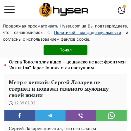
Продолжая просматривать Hyser.com.ua Вы подтверждаете,
Дрони із націнкою: Олександр Конотопський вивів
что ознакомились с
и
мільйони оборонного бюджету через фіктивну фірму в
Политикой конфиденциальности
согласны с использованием файлов cookie.
Естонії
Гола Олена Тополя у цікавих позах змусила відвисати
Понял
щелепи: злив відео – було лише початком
Олена Тополя злив відео – це далеко не все: фронтмен
"Антитіла" Тарас Тополя став наступним
Метр с кепкой: Сергей Лазарев не
стерпел и показал главного мужчину
своей жизни
12:39 01.02
Сергей Лазарев пояснил, что его самым