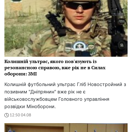
Колишній ультрас, якого пов'язують із
резонансною справою, вже рік не в Силах
оборони: ЗМІ
Колишній футбольний ультрас Гліб Новостройний з
позивним "Дніпрянин" вже рік не є
військовослужбовцем Головного управління
розвідки Міноборони.
12:50 04.08