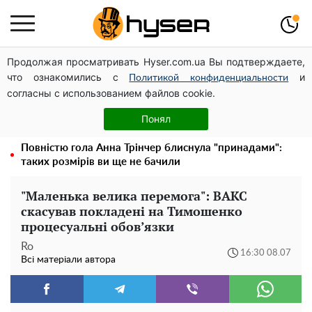
Продолжая просматривать Hyser.com.ua Вы подтверждаете,
Дрони із націнкою: Олександр Конотопський вивів
что ознакомились с
и
мільйони оборонного бюджету через фіктивну фірму в
Политикой конфиденциальности
согласны с использованием файлов cookie.
Естонії
Олена Тополя злив відео – це далеко не все: фронтмен
Понял
"Антитіла" Тарас Тополя став наступним
Повністю гола Анна Трінчер блиснула "принадами":
таких розмірів ви ще не бачили
"Маленька велика перемога": ВАКС
скасував покладені на Тимошенко
процесуальні обов’язки
Ro
16:30 08.07
Всі матеріали автора