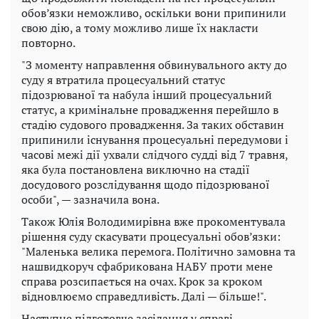
обов’язки неможливо, оскільки вони припинили
свою дію, а тому можливо лише їх накласти
повторно.
"З моменту направлення обвинувального акту до
суду я втратила процесуальний статус
підозрюваної та набула інший процесуальний
статус, а кримінальне провадження перейшло в
стадію судового провадження. За таких обставин
припинили існування процесуальні передумови і
часові межі дії ухвали слідчого судді від 7 травня,
яка була постановлена виключно на стадії
досудового розслідування щодо підозрюваної
особи", — зазначила вона.
Також Юлія Володимирівна вже прокоментувала
рішення суду скасувати процесуальні обов’язки:
"Маленька велика перемога. Політично замовна та
нашвидкоруч сфабрикована НАБУ проти мене
справа розсипається на очах. Крок за кроком
відновлюємо справедливість. Далі — більше!".
Наступне підготовче засідання у справі