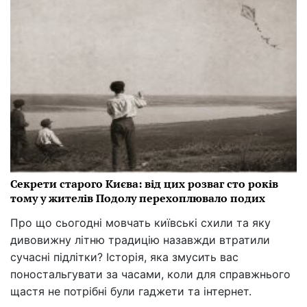
Секрети старого Києва: від цих розваг сто років
тому у жителів Подолу перехоплювало подих
Про що сьогодні мовчать київські схили та яку
дивовижну літню традицію назавжди втратили
сучасні підлітки? Історія, яка змусить вас
поностальгувати за часами, коли для справжнього
щастя не потрібні були гаджети та інтернет.