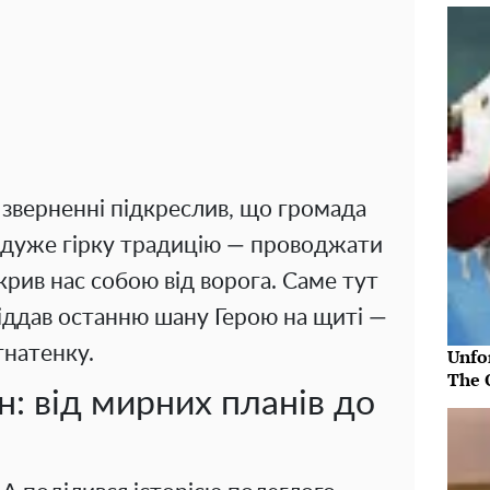
 зверненні підкреслив, що громада
і дуже гірку традицію — проводжати
акрив нас собою від ворога. Саме тут
віддав останню шану Герою на щиті —
гнатенку.
Unfo
The 
: від мирних планів до