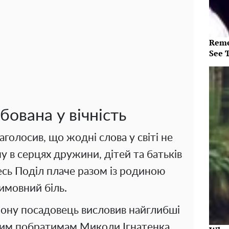
Reme
See 
бована у вічність
олосив, що жодні слова у світі не
ну в серцях дружини, дітей та батьків
весь Поділ плаче разом із родиною
вимовний біль.
айону посадовець висловив найглибші
вим побратимам Миколи Ігнатенка.