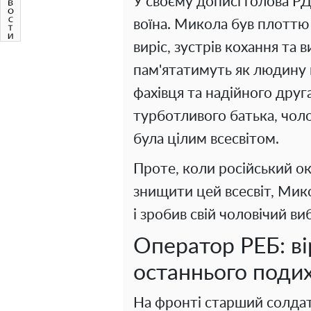
У своєму дописі голова РД
воїна. Микола був плоттю в
виріс, зустрів кохання та 
пам'ятатимуть як людину 
фахівця та надійного друг
турботливого батька, чоло
була цілим всесвітом.
Проте, коли російський о
знищити цей всесвіт, Мик
і зробив свій чоловічий виб
Оператор РЕБ: ві
останнього поди
На фронті старший солдат