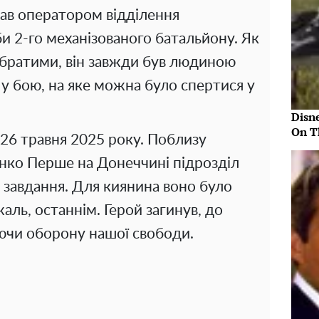
тав оператором відділення
и 2-го механізованого батальйону. Як
обратими, він завжди був людиною
у бою, на яке можна було спертися у
Disn
On T
а 26 травня 2025 року. Поблизу
нко Перше на Донеччині підрозділ
завдання. Для киянина воно було
аль, останнім. Герой загинув, до
ючи оборону нашої свободи.