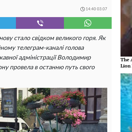
14:40 03.07
нову стало свідком великого горя. Як
йному телеграм-каналі голова
жавної адміністрації Володимир
The 
Lion
ну провела в останню путь свого