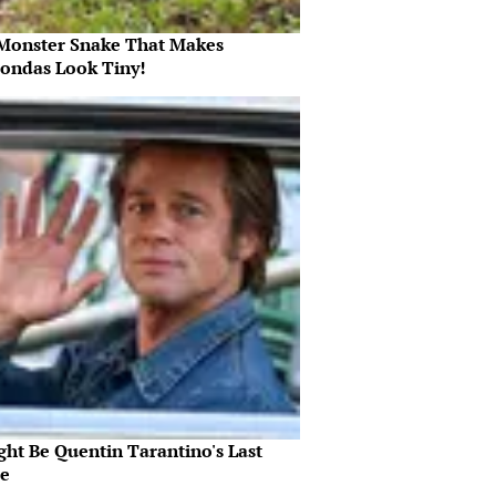
Monster Snake That Makes
ondas Look Tiny!
ght Be Quentin Tarantino's Last
e