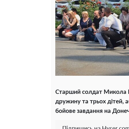
Старший солдат Микола І
дружину та трьох дітей, а
бойове завдання на Донеч
Підпишись на Hyser.com