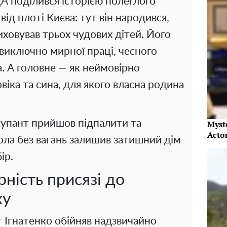
А поділився історією полеглого
ід плоті Києва: тут він народився,
виховував трьох чудових дітей. Його
виключно мирної праці, чесного
а. А головне — як неймовірно
віка та сина, для якого власна родина
купант прийшов підпалити та
Myst
Acto
ола без вагань залишив затишний дім
ір.
рність присязі до
ху
 Ігнатенко обійняв надзвичайно