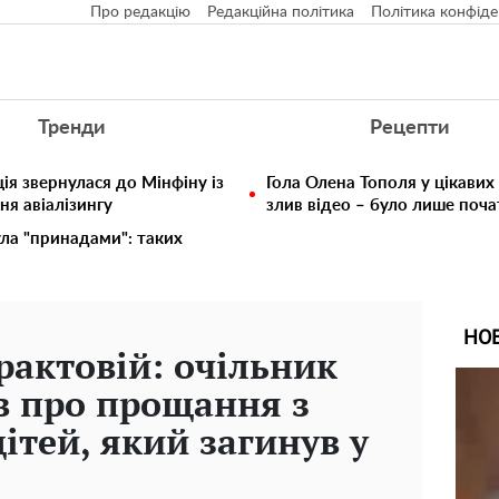
Про редакцію
Редакційна політика
Політика конфіде
Тренди
Рецепти
ія звернулася до Мінфіну із
Гола Олена Тополя у цікавих
ня авіалізингу
злив відео – було лише поч
ула "принадами": таких
НО
рактовій: очільник
в про прощання з
ітей, який загинув у