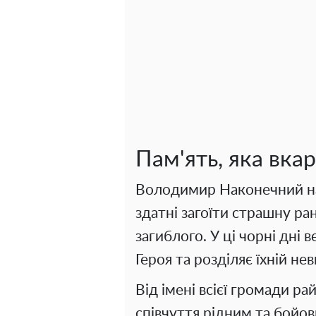
Пам'ять, яка вкар
Володимир Наконечний наг
здатні загоїти страшну ра
загиблого. У ці чорні дні 
Героя та розділяє їхній не
Від імені всієї громади р
співчуття рідним та бойо