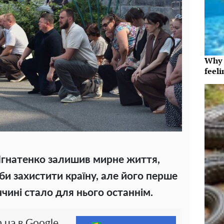
Why t
feeli
гнатенко залишив мирне життя,
би захистити країну, але його перше
чині стало для нього останнім.
.ua в Google