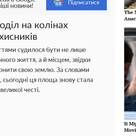
Підписатися
іші новини!
The 
Anac
оділ на колінах
ахисників
ттями судилося бути не лише
ного життя, а й місцем, звідки
ронити свою землю. За словами
сьогодні ця площа знову стала
великої честі.
It Mi
Movi