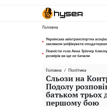
Головна
Українська авіатранспортна асоціац
закликом уніфікувати оподаткуван
Повністю гола Анна Трінчер блисн
розмірів ви ще не бачили
Головна
Політика
Сльози на Конт
Подолу розпові
батьком трьох д
першому бою