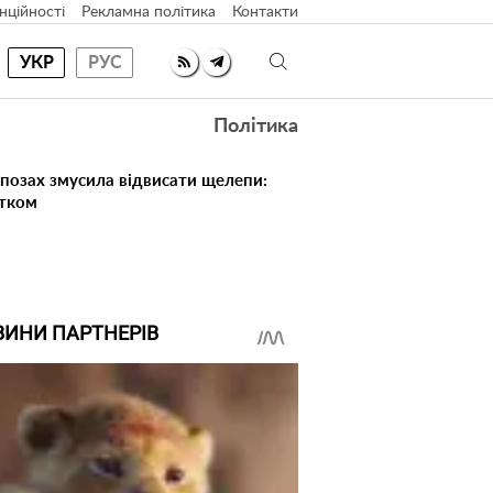
нційності
Рекламна політика
Контакти
УКР
РУС
Політика
 позах змусила відвисати щелепи:
атком
ВИНИ ПАРТНЕРІВ