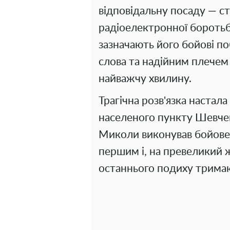
відповідальну посаду — с
радіоелектронної боротьб
зазначають його бойові п
слова та надійним плечем 
найважчу хвилину.
Трагічна розв'язка настал
населеного пункту Шевче
Миколи виконував бойове 
першим і, на превеликий ж
останнього подиху трима