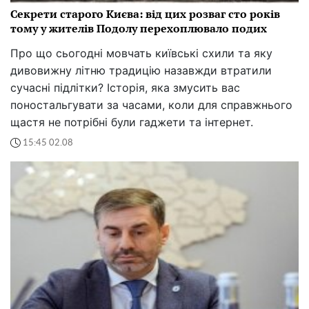
Секрети старого Києва: від цих розваг сто років
тому у жителів Подолу перехоплювало подих
Про що сьогодні мовчать київські схили та яку
дивовижну літню традицію назавжди втратили
сучасні підлітки? Історія, яка змусить вас
поностальгувати за часами, коли для справжнього
щастя не потрібні були гаджети та інтернет.
15:45 02.08