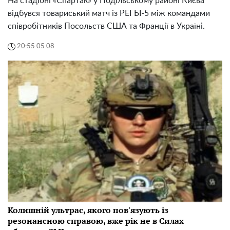
На стадіоні «Спартак» у Подільському районі Києва
відбувся товариський матч із РЕГБІ-5 між командами
співробітників Посольств США та Франції в Україні.
20:55 05.08
Колишній ультрас, якого пов'язують із
резонансною справою, вже рік не в Силах