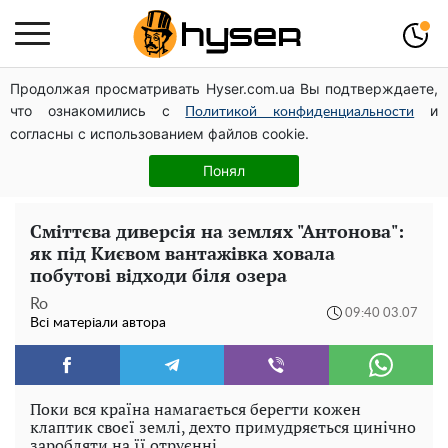
Продолжая просматривать Hyser.com.ua Вы подтверждаете,
Дрони із націнкою: Олександр Конотопський вивів
что ознакомились с
и
мільйони оборонного бюджету через фіктивну фірму в
Политикой конфиденциальности
согласны с использованием файлов cookie.
Естонії
Новий притулок для осколків ОПЗЖ: як "Партія миру"
Понял
Новинського знову з'явилася в інформаційному полі
Сміттєва диверсія на землях "Антонова":
як під Києвом вантажівка ховала
побутові відходи біля озера
Ro
09:40 03.07
Всі матеріали автора
Поки вся країна намагається берегти кожен
клаптик своєї землі, дехто примудряється цинічно
заробляти на її отруєнні.