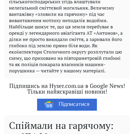
сільськогосподарських угідь влаштували
нелегальний сміттєвий могильник. Величезну
вантажівку «зловили на гарячому» під час
вивантаження мотлоху неподалік водойми.
Найбільше шокує те, що ця земля перебуває в
оренді у легендарного авіагіганта АТ «Антонов», а
ділки не просто викидали сміття, а заривали його
глибоко під землю прямо біля води. Як
екоінспектори Столичного округу розплутали цю
схему, що приховано на півтораметровій глибині
та як поліція покарала власників машини-
порушника — читайте у нашому матеріалі.
Підпишись на Hyser.com.ua в Google News!
Тільки найяскравіші новини!
Підписатися
Спіймали на гарячому: